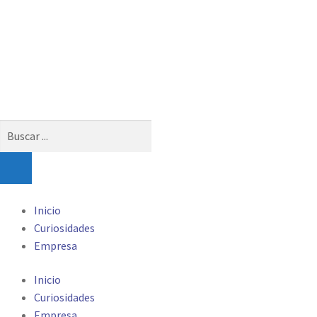
Búsqueda
de
productos
Inicio
Curiosidades
Empresa
Inicio
Curiosidades
Empresa