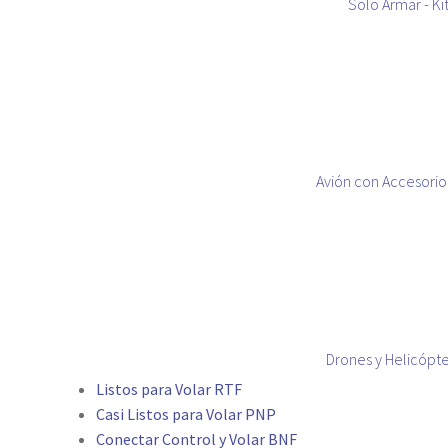
Solo Armar - Ki
Avión con Accesorio
Drones y Helicópt
Listos para Volar RTF
Casi Listos para Volar PNP
Conectar Control y Volar BNF