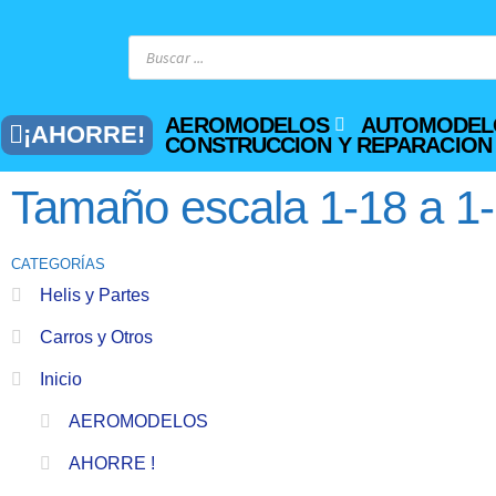
AEROMODELOS
AUTOMODEL
¡AHORRE!
CONSTRUCCION Y REPARACION
Tamaño escala 1-18 a 1
CATEGORÍAS
Helis y Partes
Carros y Otros
Inicio
AEROMODELOS
AHORRE !