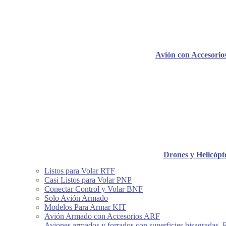
Avión con Accesori
Drones y Helicópt
Listos para Volar RTF
Casi Listos para Volar PNP
Conectar Control y Volar BNF
Solo Avión Armado
Modelos Para Armar KIT
Avión Armado con Accesorios ARF
Aviones armados y forrados con superficies bisagradas, 