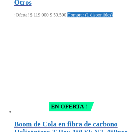
Otros
Original
Current
¡Oferta!
$
119.000
$
59.500
Comprar (1 disponibles)
price
price
was:
is:
$ 119.000.
$ 59.500.
EN OFERTA !
Boom de Cola en fibra de carbono
Helicóptero T-Rex 450 SE V2, 450pro,