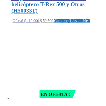
helicóptero T-Rex 500 y Otros
(H50033T)
Original
Current
¡Oferta!
$
119.000
$
59.500
Comprar (1 disponibles)
price
price
was:
is:
$ 119.000.
$ 59.500.
EN OFERTA !