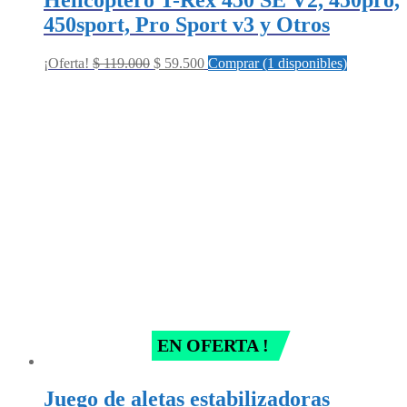
450sport, Pro Sport v3 y Otros
Original
Current
¡Oferta!
$
119.000
$
59.500
Comprar (1 disponibles)
price
price
was:
is:
$ 119.000.
$ 59.500.
EN OFERTA !
Juego de aletas estabilizadoras