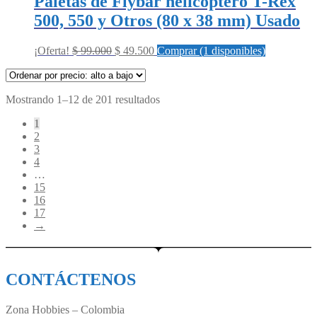
Paletas de Flybar helicóptero T-Rex
500, 550 y Otros (80 x 38 mm) Usado
Original
Current
¡Oferta!
$
99.000
$
49.500
Comprar (1 disponibles)
price
price
was:
is:
$ 99.000.
$ 49.500.
Sorted
Mostrando 1–12 de 201 resultados
by
1
price:
2
high
3
to
4
low
…
15
16
17
→
CONTÁCTENOS
Zona Hobbies – Colombia