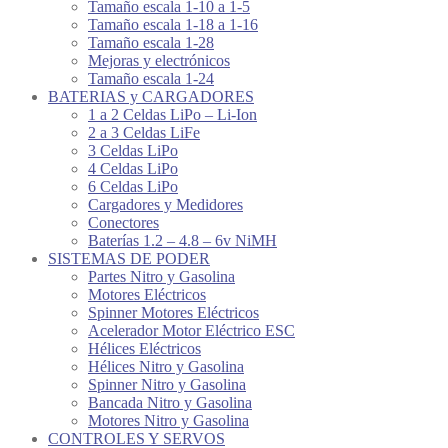
Tamaño escala 1-10 a 1-5
Tamaño escala 1-18 a 1-16
Tamaño escala 1-28
Mejoras y electrónicos
Tamaño escala 1-24
BATERIAS y CARGADORES
1 a 2 Celdas LiPo – Li-Ion
2 a 3 Celdas LiFe
3 Celdas LiPo
4 Celdas LiPo
6 Celdas LiPo
Cargadores y Medidores
Conectores
Baterías 1.2 – 4.8 – 6v NiMH
SISTEMAS DE PODER
Partes Nitro y Gasolina
Motores Eléctricos
Spinner Motores Eléctricos
Acelerador Motor Eléctrico ESC
Hélices Eléctricos
Hélices Nitro y Gasolina
Spinner Nitro y Gasolina
Bancada Nitro y Gasolina
Motores Nitro y Gasolina
CONTROLES Y SERVOS