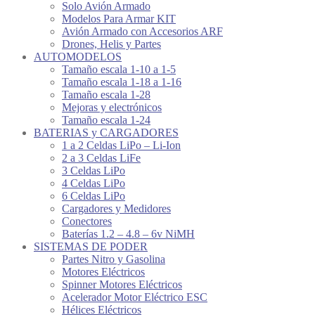
Solo Avión Armado
Modelos Para Armar KIT
Avión Armado con Accesorios ARF
Drones, Helis y Partes
AUTOMODELOS
Tamaño escala 1-10 a 1-5
Tamaño escala 1-18 a 1-16
Tamaño escala 1-28
Mejoras y electrónicos
Tamaño escala 1-24
BATERIAS y CARGADORES
1 a 2 Celdas LiPo – Li-Ion
2 a 3 Celdas LiFe
3 Celdas LiPo
4 Celdas LiPo
6 Celdas LiPo
Cargadores y Medidores
Conectores
Baterías 1.2 – 4.8 – 6v NiMH
SISTEMAS DE PODER
Partes Nitro y Gasolina
Motores Eléctricos
Spinner Motores Eléctricos
Acelerador Motor Eléctrico ESC
Hélices Eléctricos