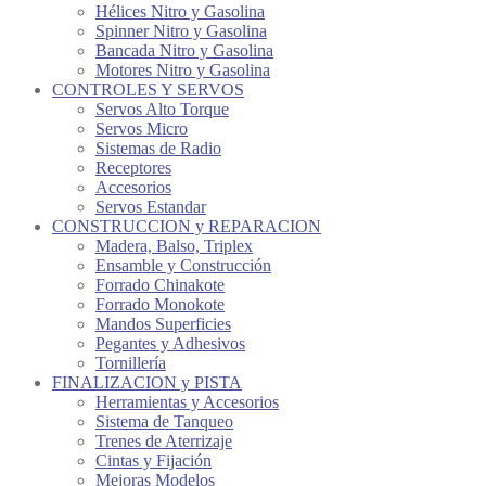
Hélices Nitro y Gasolina
Spinner Nitro y Gasolina
Bancada Nitro y Gasolina
Motores Nitro y Gasolina
CONTROLES Y SERVOS
Servos Alto Torque
Servos Micro
Sistemas de Radio
Receptores
Accesorios
Servos Estandar
CONSTRUCCION y REPARACION
Madera, Balso, Triplex
Ensamble y Construcción
Forrado Chinakote
Forrado Monokote
Mandos Superficies
Pegantes y Adhesivos
Tornillería
FINALIZACION y PISTA
Herramientas y Accesorios
Sistema de Tanqueo
Trenes de Aterrizaje
Cintas y Fijación
Mejoras Modelos