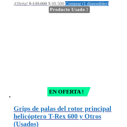
Original
Current
¡Oferta!
$
139.000
$
69.500
Comprar (1 disponibles)
price
price
Producto Usado !
was:
is:
$ 139.000.
$ 69.500.
EN OFERTA !
Grips de palas del rotor principal
helicóptero T-Rex 600 y Otros
(Usados)