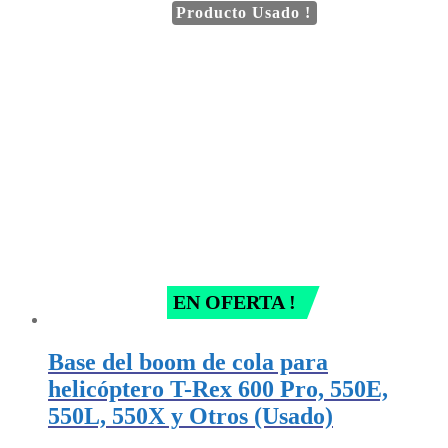
price
price
Producto Usado !
was:
is:
$ 179.000.
$ 89.500.
EN OFERTA !
Base del boom de cola para
helicóptero T-Rex 600 Pro, 550E,
550L, 550X y Otros (Usado)