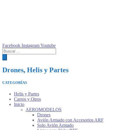
Facebook
Instagram
Youtube
Búsqueda
de
productos
Drones, Helis y Partes
CATEGORÍAS
Helis y Partes
Carros y Otros
Inicio
AEROMODELOS
Drones
Avión Armado con Accesorios ARF
Solo Avión Armado