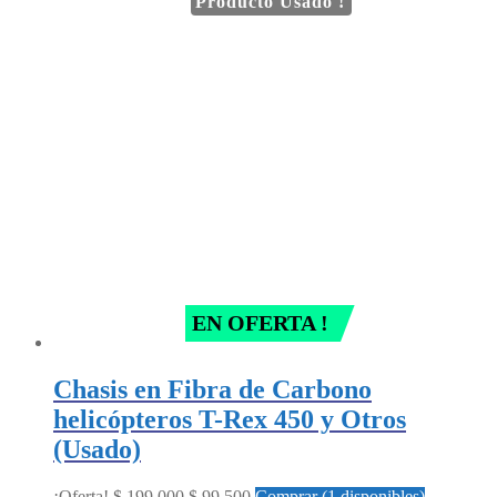
Producto Usado !
EN OFERTA !
Chasis en Fibra de Carbono
helicópteros T-Rex 450 y Otros
(Usado)
Original
Current
¡Oferta!
$
199.000
$
99.500
Comprar (1 disponibles)