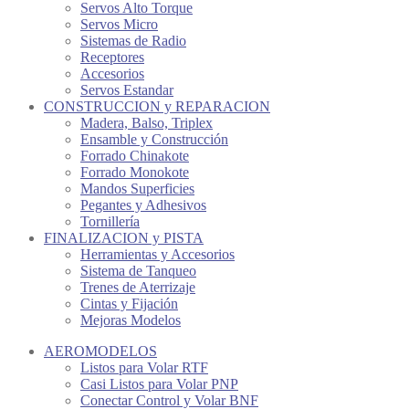
Servos Alto Torque
Servos Micro
Sistemas de Radio
Receptores
Accesorios
Servos Estandar
CONSTRUCCION y REPARACION
Madera, Balso, Triplex
Ensamble y Construcción
Forrado Chinakote
Forrado Monokote
Mandos Superficies
Pegantes y Adhesivos
Tornillería
FINALIZACION y PISTA
Herramientas y Accesorios
Sistema de Tanqueo
Trenes de Aterrizaje
Cintas y Fijación
Mejoras Modelos
AEROMODELOS
Listos para Volar RTF
Casi Listos para Volar PNP
Conectar Control y Volar BNF