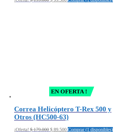
price
price
was:
is:
$ 199.000.
$ 99.500.
EN OFERTA !
Correa Helicóptero T-Rex 500 y
Otros (HC500-63)
Original
Current
¡Oferta!
$
179.000
$
89.500
Comprar (1 disponibles)