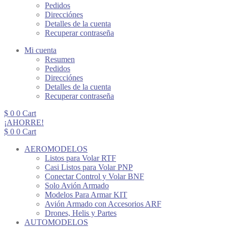
Pedidos
Direcciónes
Detalles de la cuenta
Recuperar contraseña
Mi cuenta
Resumen
Pedidos
Direcciónes
Detalles de la cuenta
Recuperar contraseña
$
0
0
Cart
¡AHORRE!
$
0
0
Cart
AEROMODELOS
Listos para Volar RTF
Casi Listos para Volar PNP
Conectar Control y Volar BNF
Solo Avión Armado
Modelos Para Armar KIT
Avión Armado con Accesorios ARF
Drones, Helis y Partes
AUTOMODELOS