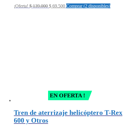
Original
Current
¡Oferta!
$
139.000
$
69.500
Comprar (2 disponibles)
price
price
was:
is:
$ 139.000.
$ 69.500.
EN OFERTA !
Tren de aterrizaje helicóptero T-Rex
600 y Otros