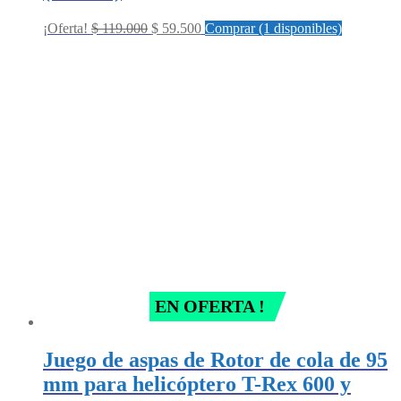
Original
Current
¡Oferta!
$
119.000
$
59.500
Comprar (1 disponibles)
price
price
was:
is:
$ 119.000.
$ 59.500.
EN OFERTA !
Juego de aspas de Rotor de cola de 95
mm para helicóptero T-Rex 600 y