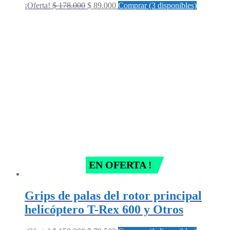
Original
Current
¡Oferta!
$
178.000
$
89.000
Comprar (3 disponibles)
price
price
was:
is:
$ 178.000.
$ 89.000.
EN OFERTA !
Grips de palas del rotor principal
helicóptero T-Rex 600 y Otros