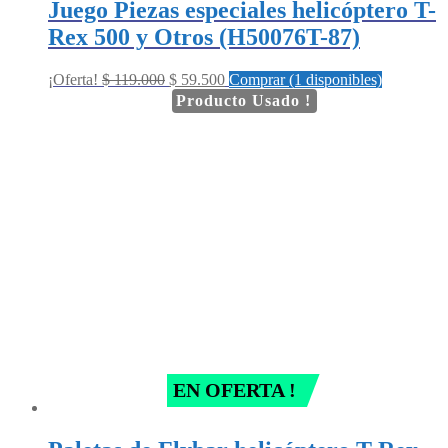
Juego Piezas especiales helicóptero T-
Rex 500 y Otros (H50076T-87)
Original
Current
¡Oferta!
$
119.000
$
59.500
Comprar (1 disponibles)
price
price
Producto Usado !
was:
is:
$ 119.000.
$ 59.500.
EN OFERTA !