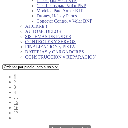
Listos para Volar RTF
Casi Listos para Volar PNP
Modelos Para Armar KIT
Drones, Helis y Partes
Conectar Control y Volar BNF
AHORRE !
AUTOMODELOS
SISTEMAS DE PODER
CONTROLES Y SERVOS
FINALIZACION y PISTA
BATERIAS y CARGADORES
CONSTRUCCION y REPARACION
1
2
3
4
…
15
16
17
→