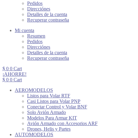
Pedidos
Direcciónes
Detalles de la cuenta
Recuperar contraseña
Mi cuenta
Resumen
Pedidos
Direcciónes
Detalles de la cuenta
Recuperar contraseña
$
0
0
Cart
¡AHORRE!
$
0
0
Cart
AEROMODELOS
Listos para Volar RTF
Casi Listos para Volar PNP
Conectar Control y Volar BNF
Solo Avión Armado
Modelos Para Armar KIT
Avión Armado con Accesorios ARF
Drones, Helis y Partes
AUTOMODELOS