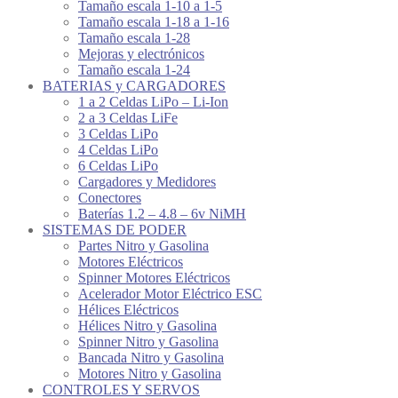
Tamaño escala 1-10 a 1-5
Tamaño escala 1-18 a 1-16
Tamaño escala 1-28
Mejoras y electrónicos
Tamaño escala 1-24
BATERIAS y CARGADORES
1 a 2 Celdas LiPo – Li-Ion
2 a 3 Celdas LiFe
3 Celdas LiPo
4 Celdas LiPo
6 Celdas LiPo
Cargadores y Medidores
Conectores
Baterías 1.2 – 4.8 – 6v NiMH
SISTEMAS DE PODER
Partes Nitro y Gasolina
Motores Eléctricos
Spinner Motores Eléctricos
Acelerador Motor Eléctrico ESC
Hélices Eléctricos
Hélices Nitro y Gasolina
Spinner Nitro y Gasolina
Bancada Nitro y Gasolina
Motores Nitro y Gasolina
CONTROLES Y SERVOS