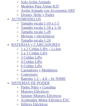
Solo Avión Armado
Modelos Para Armar KIT
Avión Armado con Accesorios ARF
Drones, Helis y Partes
AUTOMODELOS
Tamaño escala 1-10 a 1-5
Tamaño escala 1-18 a 1-16
Tamaño escala 1-28
Mejoras y electrónicos
Tamaño escala 1-24
BATERIAS y CARGADORES
1 a 2 Celdas LiPo – Li-Ion
2 a 3 Celdas LiFe
3 Celdas LiPo
4 Celdas LiPo
6 Celdas LiPo
Cargadores y Medidores
Conectores
Baterías 1.2 – 4.8 – 6v NiMH
SISTEMAS DE PODER
Partes Nitro y Gasolina
Motores Eléctricos
Spinner Motores Eléctricos
Acelerador Motor Eléctrico ESC
Hélices Eléctricos