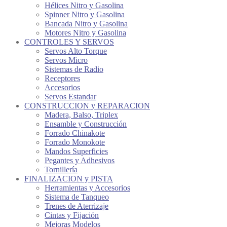
Hélices Nitro y Gasolina
Spinner Nitro y Gasolina
Bancada Nitro y Gasolina
Motores Nitro y Gasolina
CONTROLES Y SERVOS
Servos Alto Torque
Servos Micro
Sistemas de Radio
Receptores
Accesorios
Servos Estandar
CONSTRUCCION y REPARACION
Madera, Balso, Triplex
Ensamble y Construcción
Forrado Chinakote
Forrado Monokote
Mandos Superficies
Pegantes y Adhesivos
Tornillería
FINALIZACION y PISTA
Herramientas y Accesorios
Sistema de Tanqueo
Trenes de Aterrizaje
Cintas y Fijación
Mejoras Modelos