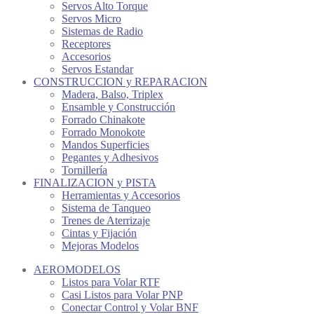
Servos Alto Torque
Servos Micro
Sistemas de Radio
Receptores
Accesorios
Servos Estandar
CONSTRUCCION y REPARACION
Madera, Balso, Triplex
Ensamble y Construcción
Forrado Chinakote
Forrado Monokote
Mandos Superficies
Pegantes y Adhesivos
Tornillería
FINALIZACION y PISTA
Herramientas y Accesorios
Sistema de Tanqueo
Trenes de Aterrizaje
Cintas y Fijación
Mejoras Modelos
AEROMODELOS
Listos para Volar RTF
Casi Listos para Volar PNP
Conectar Control y Volar BNF