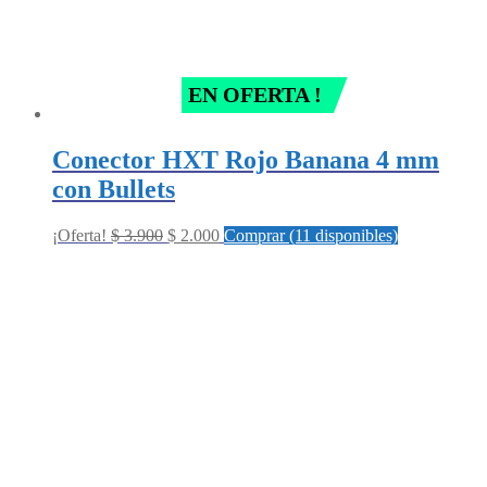
EN OFERTA !
Conector HXT Rojo Banana 4 mm
con Bullets
Original
Current
¡Oferta!
$
3.900
$
2.000
Comprar (11 disponibles)
price
price
was:
is:
$ 3.900.
$ 2.000.