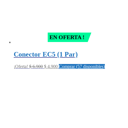
EN OFERTA !
Conector EC5 (1 Par)
Original
Current
¡Oferta!
$
6.900
$
4.900
Comprar (57 disponibles)
price
price
was:
is:
$ 6.900.
$ 4.900.