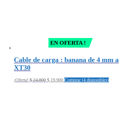
EN OFERTA !
Cable de carga : banana de 4 mm a
XT30
Original
Current
¡Oferta!
$
24.800
$
19.900
Comprar (4 disponibles)
price
price
was:
is:
$ 24.800.
$ 19.900.