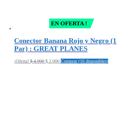
EN OFERTA !
Conector Banana Rojo y Negro (1
Par) : GREAT PLANES
Original
Current
¡Oferta!
$
4.900
$
2.000
Comprar (16 disponibles)
price
price
was:
is:
$ 4.900.
$ 2.000.