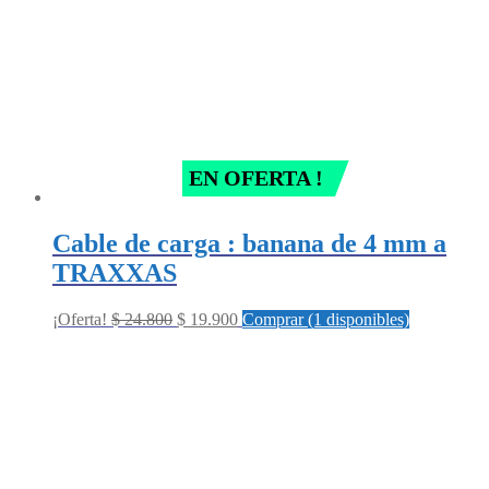
EN OFERTA !
Cable de carga : banana de 4 mm a
TRAXXAS
Original
Current
¡Oferta!
$
24.800
$
19.900
Comprar (1 disponibles)
price
price
was:
is:
$ 24.800.
$ 19.900.