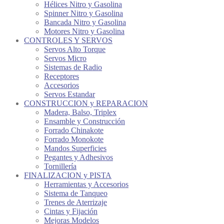
Hélices Nitro y Gasolina
Spinner Nitro y Gasolina
Bancada Nitro y Gasolina
Motores Nitro y Gasolina
CONTROLES Y SERVOS
Servos Alto Torque
Servos Micro
Sistemas de Radio
Receptores
Accesorios
Servos Estandar
CONSTRUCCION y REPARACION
Madera, Balso, Triplex
Ensamble y Construcción
Forrado Chinakote
Forrado Monokote
Mandos Superficies
Pegantes y Adhesivos
Tornillería
FINALIZACION y PISTA
Herramientas y Accesorios
Sistema de Tanqueo
Trenes de Aterrizaje
Cintas y Fijación
Mejoras Modelos