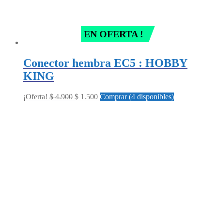
EN OFERTA !
Conector hembra EC5 : HOBBY
KING
Original
Current
¡Oferta!
$
4.900
$
1.500
Comprar (4 disponibles)
price
price
was:
is:
$ 4.900.
$ 1.500.