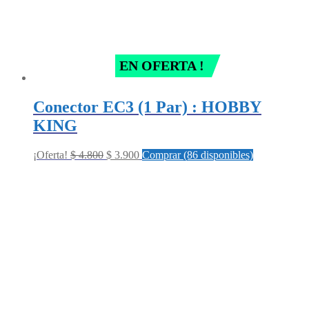
EN OFERTA !
Conector EC3 (1 Par) : HOBBY
KING
Original
Current
¡Oferta!
$
4.800
$
3.900
Comprar (86 disponibles)
price
price
was:
is:
$ 4.800.
$ 3.900.