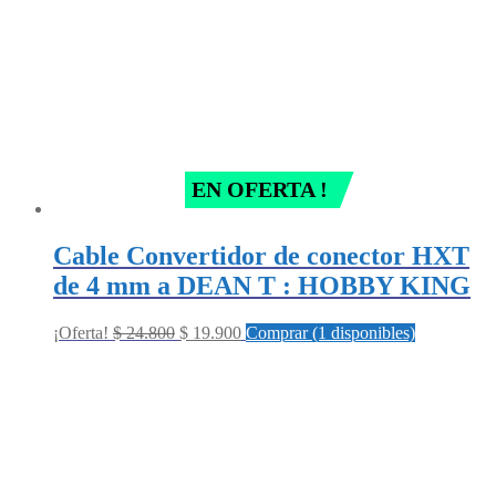
EN OFERTA !
Cable Convertidor de conector HXT
de 4 mm a DEAN T : HOBBY KING
Original
Current
¡Oferta!
$
24.800
$
19.900
Comprar (1 disponibles)
price
price
was:
is:
$ 24.800.
$ 19.900.