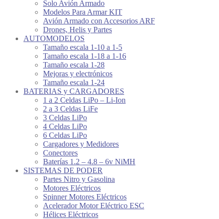
Solo Avión Armado
Modelos Para Armar KIT
Avión Armado con Accesorios ARF
Drones, Helis y Partes
AUTOMODELOS
Tamaño escala 1-10 a 1-5
Tamaño escala 1-18 a 1-16
Tamaño escala 1-28
Mejoras y electrónicos
Tamaño escala 1-24
BATERIAS y CARGADORES
1 a 2 Celdas LiPo – Li-Ion
2 a 3 Celdas LiFe
3 Celdas LiPo
4 Celdas LiPo
6 Celdas LiPo
Cargadores y Medidores
Conectores
Baterías 1.2 – 4.8 – 6v NiMH
SISTEMAS DE PODER
Partes Nitro y Gasolina
Motores Eléctricos
Spinner Motores Eléctricos
Acelerador Motor Eléctrico ESC
Hélices Eléctricos