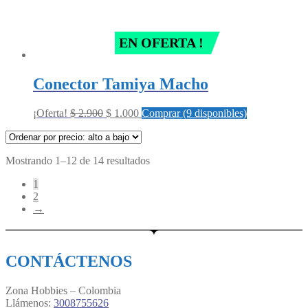
EN OFERTA !
Conector Tamiya Macho
Original
Current
¡Oferta!
$
2.900
$
1.000
Comprar (9 disponibles)
price
price
was:
is:
$ 2.900.
$ 1.000.
Sorted
Mostrando 1–12 de 14 resultados
by
1
price:
2
high
→
to
low
CONTÁCTENOS
Zona Hobbies – Colombia
Llámenos:
3008755626