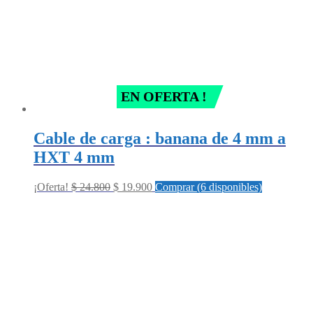
EN OFERTA !
Cable de carga : banana de 4 mm a
HXT 4 mm
Original
Current
¡Oferta!
$
24.800
$
19.900
Comprar (6 disponibles)
price
price
was:
is:
$ 24.800.
$ 19.900.