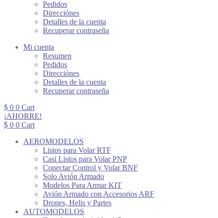
Pedidos
Direcciónes
Detalles de la cuenta
Recuperar contraseña
Mi cuenta
Resumen
Pedidos
Direcciónes
Detalles de la cuenta
Recuperar contraseña
$
0
0
Cart
¡AHORRE!
$
0
0
Cart
AEROMODELOS
Listos para Volar RTF
Casi Listos para Volar PNP
Conectar Control y Volar BNF
Solo Avión Armado
Modelos Para Armar KIT
Avión Armado con Accesorios ARF
Drones, Helis y Partes
AUTOMODELOS