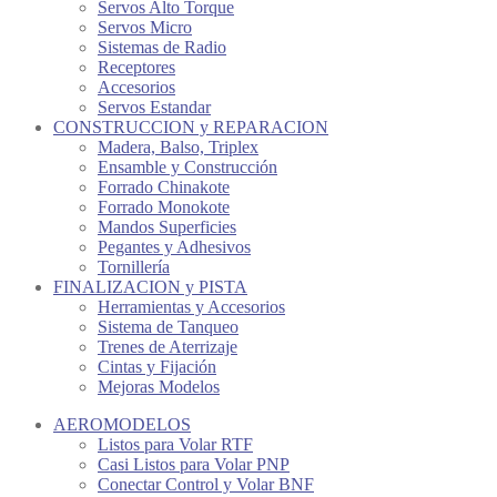
Servos Alto Torque
Servos Micro
Sistemas de Radio
Receptores
Accesorios
Servos Estandar
CONSTRUCCION y REPARACION
Madera, Balso, Triplex
Ensamble y Construcción
Forrado Chinakote
Forrado Monokote
Mandos Superficies
Pegantes y Adhesivos
Tornillería
FINALIZACION y PISTA
Herramientas y Accesorios
Sistema de Tanqueo
Trenes de Aterrizaje
Cintas y Fijación
Mejoras Modelos
AEROMODELOS
Listos para Volar RTF
Casi Listos para Volar PNP
Conectar Control y Volar BNF