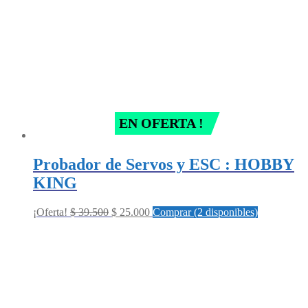
EN OFERTA !
Probador de Servos y ESC : HOBBY
KING
Original
Current
¡Oferta!
$
39.500
$
25.000
Comprar (2 disponibles)
price
price
was:
is:
$ 39.500.
$ 25.000.