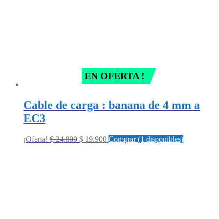
EN OFERTA !
Cable de carga : banana de 4 mm a
EC3
Original
Current
¡Oferta!
$
24.800
$
19.900
Comprar (1 disponibles)
price
price
was:
is:
$ 24.800.
$ 19.900.