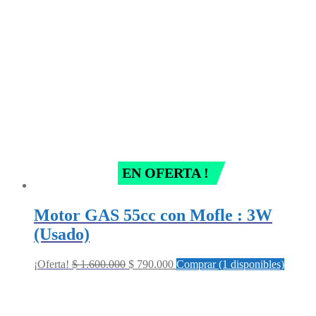
EN OFERTA !
Motor GAS 55cc con Mofle : 3W
(Usado)
Original
Current
¡Oferta!
$
1.600.000
$
790.000
Comprar (1 disponibles)
price
price
was:
is:
$ 1.600.000.
$ 790.000.