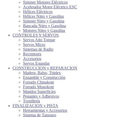
Spinner Motores Eléctricos
Acelerador Motor Eléctrico ESC
Hélices Eléctricos
Hélices Nitro y Gasolina
Spinner Nitro y Gasolina
Bancada Nitro y Gasolina
Motores Nitro y Gasolina
CONTROLES Y SERVOS
Servos Alto Torque
Servos Micro
Sistemas de Radio
Receptores
Accesorios
Servos Estandar
CONSTRUCCION y REPARACION
Madera, Balso, Triplex
Ensamble y Construcción
Forrado Chinakote
Forrado Monokote
Mandos Superficies
Pegantes y Adhesivos
Tornillería
FINALIZACION y PISTA
Herramientas y Accesorios
Sistema de Tanqueo