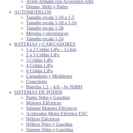
Avión Armado con Accesorios ARF
Drones, Helis y Partes
AUTOMODELOS
Tamaño escala 1-10 a 1-5
Tamaño escala 1-18 a 1-16
Tamaño escala 1-28
Mejoras y electrónicos
Tamaño escala 1-24
BATERIAS y CARGADORES
1 a 2 Celdas LiPo – Li-Ion
2 a 3 Celdas LiFe
3 Celdas LiPo
4 Celdas LiPo
6 Celdas LiPo
Cargadores y Medidores
Conectores
Baterías 1.2 – 4.8 – 6v NiMH
SISTEMAS DE PODER
Partes Nitro y Gasolina
Motores Eléctricos
Spinner Motores Eléctricos
Acelerador Motor Eléctrico ESC
Hélices Eléctricos
Hélices Nitro y Gasolina
Spinner Nitro y Gasolina