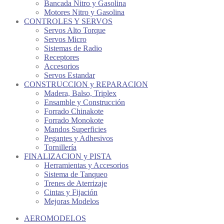
Bancada Nitro y Gasolina
Motores Nitro y Gasolina
CONTROLES Y SERVOS
Servos Alto Torque
Servos Micro
Sistemas de Radio
Receptores
Accesorios
Servos Estandar
CONSTRUCCION y REPARACION
Madera, Balso, Triplex
Ensamble y Construcción
Forrado Chinakote
Forrado Monokote
Mandos Superficies
Pegantes y Adhesivos
Tornillería
FINALIZACION y PISTA
Herramientas y Accesorios
Sistema de Tanqueo
Trenes de Aterrizaje
Cintas y Fijación
Mejoras Modelos
AEROMODELOS