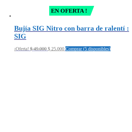
EN OFERTA !
Bujía SIG Nitro con barra de ralentí :
SIG
Original
Current
¡Oferta!
$
49.000
$
25.000
Comprar (5 disponibles)
price
price
was:
is:
$ 49.000.
$ 25.000.