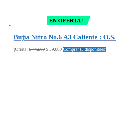
EN OFERTA !
Bujía Nitro No.6 A3 Caliente : O.S.
Original
Current
¡Oferta!
$
44.500
$
39.000
Comprar (3 disponibles)
price
price
was:
is:
$ 44.500.
$ 39.000.