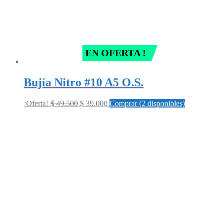
EN OFERTA !
Bujía Nitro #10 A5 O.S.
Original
Current
¡Oferta!
$
49.500
$
39.000
Comprar (2 disponibles)
price
price
was:
is:
$ 49.500.
$ 39.000.