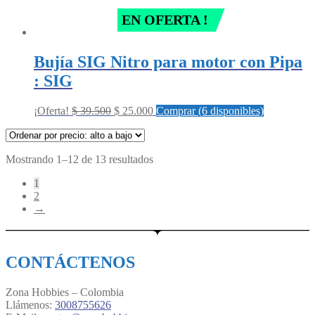
EN OFERTA !
Bujía SIG Nitro para motor con Pipa
: SIG
Original
Current
¡Oferta!
$
39.500
$
25.000
Comprar (6 disponibles)
price
price
was:
is:
$ 39.500.
$ 25.000.
Sorted
Mostrando 1–12 de 13 resultados
by
1
price:
2
high
→
to
low
CONTÁCTENOS
Zona Hobbies – Colombia
Llámenos:
3008755626