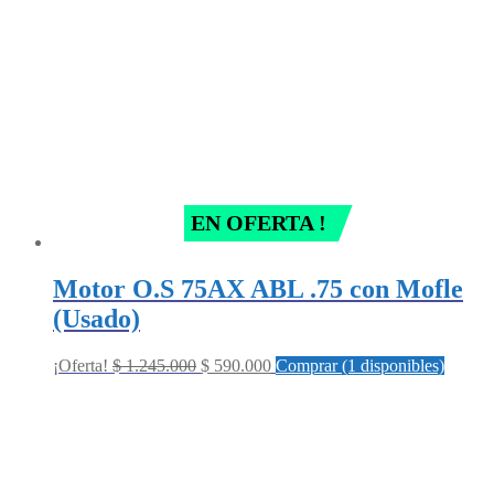
EN OFERTA !
Motor O.S 75AX ABL .75 con Mofle
(Usado)
Original
Current
¡Oferta!
$
1.245.000
$
590.000
Comprar (1 disponibles)
price
price
was:
is:
$ 1.245.000.
$ 590.000.