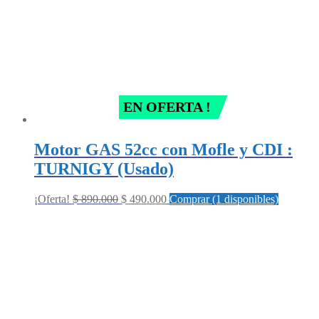
EN OFERTA !
Motor GAS 52cc con Mofle y CDI :
TURNIGY (Usado)
Original
Current
¡Oferta!
$
890.000
$
490.000
Comprar (1 disponibles)
price
price
was:
is:
$ 890.000.
$ 490.000.