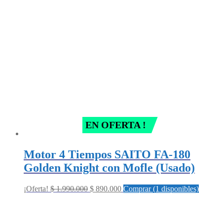
EN OFERTA !
Motor 4 Tiempos SAITO FA-180
Golden Knight con Mofle (Usado)
Original
Current
¡Oferta!
$
1.990.000
$
890.000
Comprar (1 disponibles)
price
price
was:
is:
$ 1.990.000.
$ 890.000.