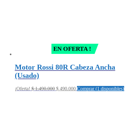
EN OFERTA !
Motor Rossi 80R Cabeza Ancha
(Usado)
Original
Current
¡Oferta!
$
1.490.000
$
490.000
Comprar (1 disponibles)
price
price
was:
is:
$ 1.490.000.
$ 490.000.