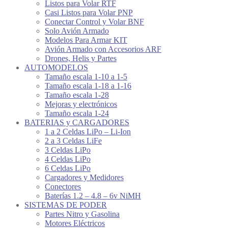
Listos para Volar RTF
Casi Listos para Volar PNP
Conectar Control y Volar BNF
Solo Avión Armado
Modelos Para Armar KIT
Avión Armado con Accesorios ARF
Drones, Helis y Partes
AUTOMODELOS
Tamaño escala 1-10 a 1-5
Tamaño escala 1-18 a 1-16
Tamaño escala 1-28
Mejoras y electrónicos
Tamaño escala 1-24
BATERIAS y CARGADORES
1 a 2 Celdas LiPo – Li-Ion
2 a 3 Celdas LiFe
3 Celdas LiPo
4 Celdas LiPo
6 Celdas LiPo
Cargadores y Medidores
Conectores
Baterías 1.2 – 4.8 – 6v NiMH
SISTEMAS DE PODER
Partes Nitro y Gasolina
Motores Eléctricos