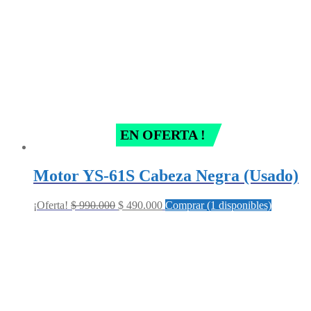
EN OFERTA !
Motor YS-61S Cabeza Negra (Usado)
Original
Current
¡Oferta!
$
990.000
$
490.000
Comprar (1 disponibles)
price
price
was:
is:
$ 990.000.
$ 490.000.