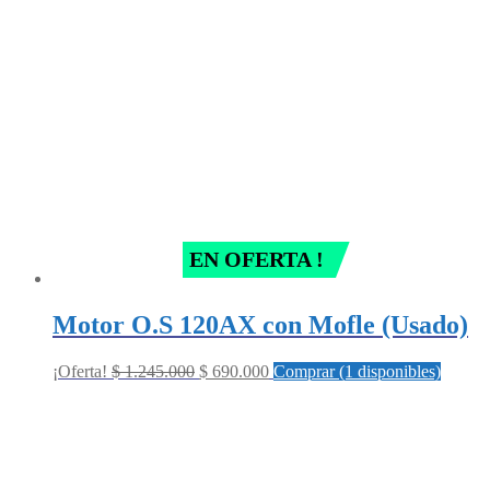
EN OFERTA !
Motor O.S 120AX con Mofle (Usado)
Original
Current
¡Oferta!
$
1.245.000
$
690.000
Comprar (1 disponibles)
price
price
was:
is:
$ 1.245.000.
$ 690.000.