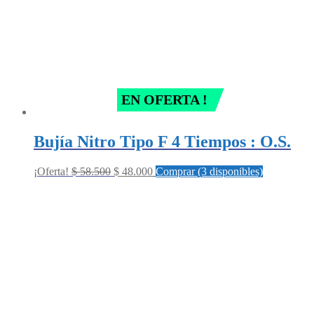
EN OFERTA !
Bujía Nitro Tipo F 4 Tiempos : O.S.
Original
Current
¡Oferta!
$
58.500
$
48.000
Comprar (3 disponibles)
price
price
was:
is:
$ 58.500.
$ 48.000.