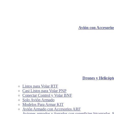
Avión con Accesori
Drones y Helicópt
Listos para Volar RTF
Casi Listos para Volar PNP
Conectar Control y Volar BNF
Solo Avión Armado
Modelos Para Armar KIT
Avión Armado con Accesorios ARF
Aviones armados y forrados con superficies bisagradas, 