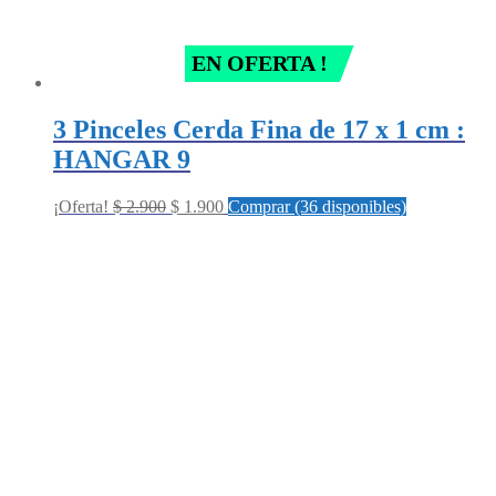
EN OFERTA !
3 Pinceles Cerda Fina de 17 x 1 cm :
HANGAR 9
Original
Current
¡Oferta!
$
2.900
$
1.900
Comprar (36 disponibles)
price
price
was:
is:
$ 2.900.
$ 1.900.