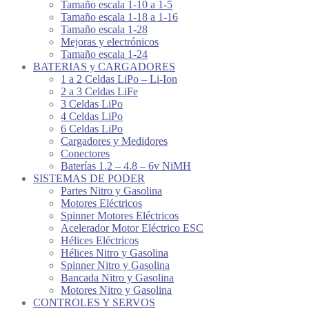
Tamaño escala 1-10 a 1-5
Tamaño escala 1-18 a 1-16
Tamaño escala 1-28
Mejoras y electrónicos
Tamaño escala 1-24
BATERIAS y CARGADORES
1 a 2 Celdas LiPo – Li-Ion
2 a 3 Celdas LiFe
3 Celdas LiPo
4 Celdas LiPo
6 Celdas LiPo
Cargadores y Medidores
Conectores
Baterías 1.2 – 4.8 – 6v NiMH
SISTEMAS DE PODER
Partes Nitro y Gasolina
Motores Eléctricos
Spinner Motores Eléctricos
Acelerador Motor Eléctrico ESC
Hélices Eléctricos
Hélices Nitro y Gasolina
Spinner Nitro y Gasolina
Bancada Nitro y Gasolina
Motores Nitro y Gasolina
CONTROLES Y SERVOS