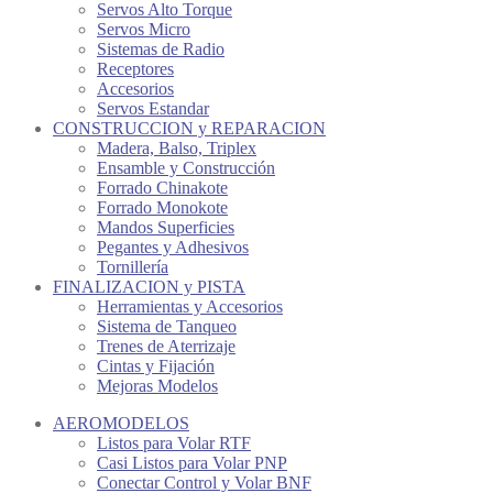
Servos Alto Torque
Servos Micro
Sistemas de Radio
Receptores
Accesorios
Servos Estandar
CONSTRUCCION y REPARACION
Madera, Balso, Triplex
Ensamble y Construcción
Forrado Chinakote
Forrado Monokote
Mandos Superficies
Pegantes y Adhesivos
Tornillería
FINALIZACION y PISTA
Herramientas y Accesorios
Sistema de Tanqueo
Trenes de Aterrizaje
Cintas y Fijación
Mejoras Modelos
AEROMODELOS
Listos para Volar RTF
Casi Listos para Volar PNP
Conectar Control y Volar BNF