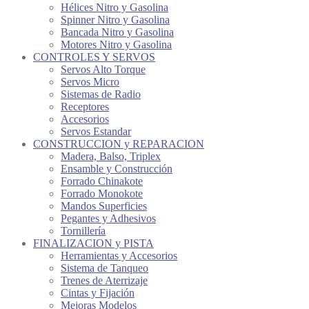
Hélices Nitro y Gasolina
Spinner Nitro y Gasolina
Bancada Nitro y Gasolina
Motores Nitro y Gasolina
CONTROLES Y SERVOS
Servos Alto Torque
Servos Micro
Sistemas de Radio
Receptores
Accesorios
Servos Estandar
CONSTRUCCION y REPARACION
Madera, Balso, Triplex
Ensamble y Construcción
Forrado Chinakote
Forrado Monokote
Mandos Superficies
Pegantes y Adhesivos
Tornillería
FINALIZACION y PISTA
Herramientas y Accesorios
Sistema de Tanqueo
Trenes de Aterrizaje
Cintas y Fijación
Mejoras Modelos