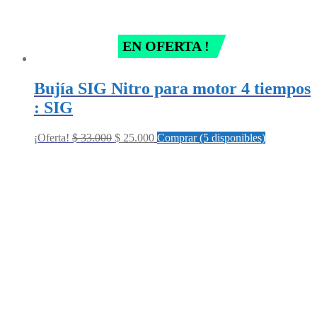
EN OFERTA !
Bujía SIG Nitro para motor 4 tiempos
: SIG
Original
Current
¡Oferta!
$
33.000
$
25.000
Comprar (5 disponibles)
price
price
was:
is:
$ 33.000.
$ 25.000.