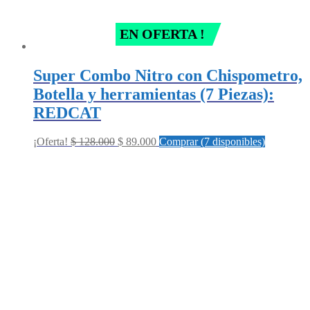
EN OFERTA !
Super Combo Nitro con Chispometro,
Botella y herramientas (7 Piezas):
REDCAT
Original
Current
¡Oferta!
$
128.000
$
89.000
Comprar (7 disponibles)
price
price
was:
is:
$ 128.000.
$ 89.000.