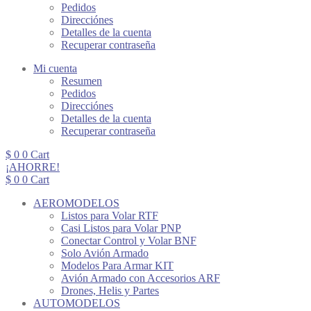
Pedidos
Direcciónes
Detalles de la cuenta
Recuperar contraseña
Mi cuenta
Resumen
Pedidos
Direcciónes
Detalles de la cuenta
Recuperar contraseña
$
0
0
Cart
¡AHORRE!
$
0
0
Cart
AEROMODELOS
Listos para Volar RTF
Casi Listos para Volar PNP
Conectar Control y Volar BNF
Solo Avión Armado
Modelos Para Armar KIT
Avión Armado con Accesorios ARF
Drones, Helis y Partes
AUTOMODELOS