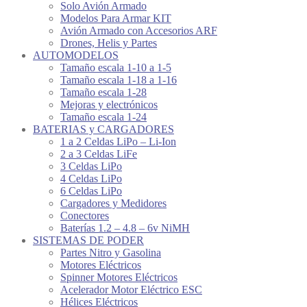
Solo Avión Armado
Modelos Para Armar KIT
Avión Armado con Accesorios ARF
Drones, Helis y Partes
AUTOMODELOS
Tamaño escala 1-10 a 1-5
Tamaño escala 1-18 a 1-16
Tamaño escala 1-28
Mejoras y electrónicos
Tamaño escala 1-24
BATERIAS y CARGADORES
1 a 2 Celdas LiPo – Li-Ion
2 a 3 Celdas LiFe
3 Celdas LiPo
4 Celdas LiPo
6 Celdas LiPo
Cargadores y Medidores
Conectores
Baterías 1.2 – 4.8 – 6v NiMH
SISTEMAS DE PODER
Partes Nitro y Gasolina
Motores Eléctricos
Spinner Motores Eléctricos
Acelerador Motor Eléctrico ESC
Hélices Eléctricos