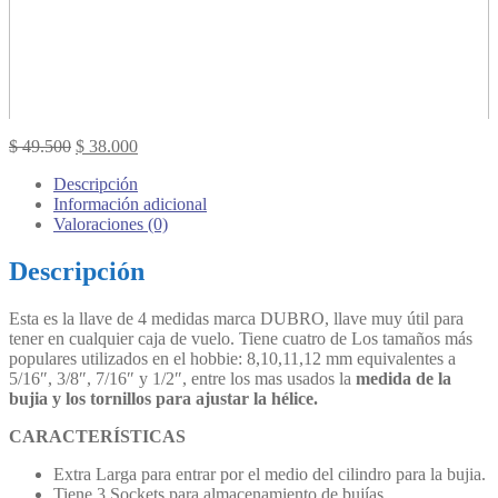
Original
Current
$
49.500
$
38.000
price
price
Descripción
was:
is:
Información adicional
$ 49.500.
$ 38.000.
Valoraciones (0)
Descripción
Esta es la llave de 4 medidas marca DUBRO, llave muy útil para
tener en cualquier caja de vuelo. Tiene cuatro de Los tamaños más
populares utilizados en el hobbie: 8,10,11,12 mm equivalentes a
5/16″, 3/8″, 7/16″ y 1/2″, entre los mas usados la
medida de la
bujia y los tornillos para ajustar la hélice.
CARACTERÍSTICAS
Extra Larga para entrar por el medio del cilindro para la bujia.
Tiene 3 Sockets para almacenamiento de bujías.