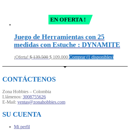
EN OFERTA !
Juego de Herramientas con 25
medidas con Estuche : DYNAMITE
Original
Current
¡Oferta!
$
139.500
$
109.000
Comprar (1 disponibles)
price
price
was:
is:
$ 139.500.
$ 109.000.
CONTÁCTENOS
Zona Hobbies – Colombia
Llámenos:
3008755626
E-Mail:
ventas@zonahobbies.com
SU CUENTA
Mi perfil