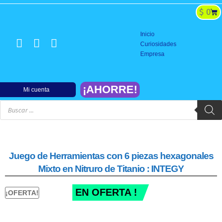
$
0
BATERIAS y CARGADORES
SISTEMAS DE PODER
CONTROLES Y SERVOS
CONSTRUCCION y REPARACION
FINALIZACION y PISTA
Inicio
Curiosidades
Empresa
¡AHORRE!
Mi cuenta
Juego de Herramientas con 6 piezas hexagonales
Mixto en Nitruro de Titanio : INTEGY
EN OFERTA !
¡OFERTA!