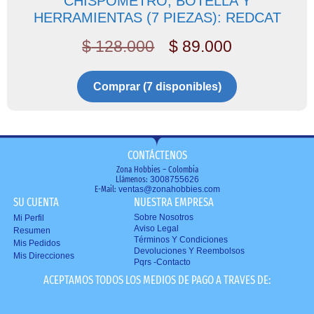
CHISPOMETRO, BOTELLA Y
HERRAMIENTAS (7 PIEZAS): REDCAT
$
128.000
$
89.000
Comprar (7 disponibles)
CONTÁCTENOS
Zona Hobbies – Colombia
Llámenos:
3008755626
E-Mail:
ventas@zonahobbies.com
SU CUENTA
NUESTRA EMPRESA
Sobre Nosotros
Mi Perfil
Aviso Legal
Resumen
Términos Y Condiciones
Mis Pedidos
Devoluciones Y Reembolsos
Mis Direcciones
Pqrs -Contacto
ACEPTAMOS TODOS LOS MEDIOS DE PAGO A TRAVES DE: