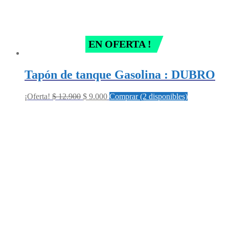
EN OFERTA !
Tapón de tanque Gasolina : DUBRO
Original
Current
¡Oferta!
$
12.900
$
9.000
Comprar (2 disponibles)
price
price
was:
is:
$ 12.900.
$ 9.000.