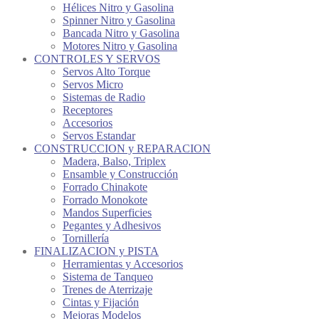
Hélices Nitro y Gasolina
Spinner Nitro y Gasolina
Bancada Nitro y Gasolina
Motores Nitro y Gasolina
CONTROLES Y SERVOS
Servos Alto Torque
Servos Micro
Sistemas de Radio
Receptores
Accesorios
Servos Estandar
CONSTRUCCION y REPARACION
Madera, Balso, Triplex
Ensamble y Construcción
Forrado Chinakote
Forrado Monokote
Mandos Superficies
Pegantes y Adhesivos
Tornillería
FINALIZACION y PISTA
Herramientas y Accesorios
Sistema de Tanqueo
Trenes de Aterrizaje
Cintas y Fijación
Mejoras Modelos