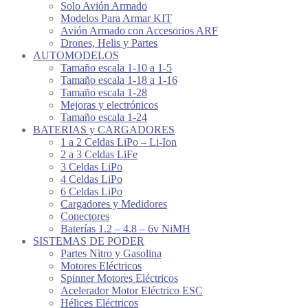
Solo Avión Armado
Modelos Para Armar KIT
Avión Armado con Accesorios ARF
Drones, Helis y Partes
AUTOMODELOS
Tamaño escala 1-10 a 1-5
Tamaño escala 1-18 a 1-16
Tamaño escala 1-28
Mejoras y electrónicos
Tamaño escala 1-24
BATERIAS y CARGADORES
1 a 2 Celdas LiPo – Li-Ion
2 a 3 Celdas LiFe
3 Celdas LiPo
4 Celdas LiPo
6 Celdas LiPo
Cargadores y Medidores
Conectores
Baterías 1.2 – 4.8 – 6v NiMH
SISTEMAS DE PODER
Partes Nitro y Gasolina
Motores Eléctricos
Spinner Motores Eléctricos
Acelerador Motor Eléctrico ESC
Hélices Eléctricos