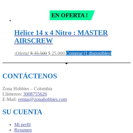
EN OFERTA !
Hélice 14 x 4 Nitro : MASTER
AIRSCREW
Original
Current
¡Oferta!
$
35.500
$
25.000
Comprar (1 disponibles)
price
price
was:
is:
$ 35.500.
$ 25.000.
CONTÁCTENOS
Zona Hobbies – Colombia
Llámenos:
3008755626
E-Mail:
ventas@zonahobbies.com
SU CUENTA
Mi perfil
Resumen