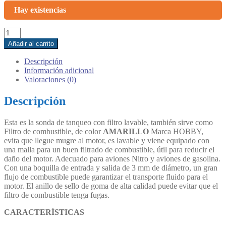
was:
is:
Hay existencias
$ 15.000.
$ 12.000.
Boquilla
para
Añadir al carrito
Tanqueo
con
Descripción
Filtro
Información adicional
Lavable
Valoraciones (0)
cantidad
Descripción
Esta es la sonda de tanqueo con filtro lavable, también sirve como
Filtro de combustible, de color
AMARILLO
Marca HOBBY,
evita que llegue mugre al motor, es lavable y viene equipado con
una malla para un buen filtrado de combustible, útil para reducir el
daño del motor. Adecuado para aviones Nitro y aviones de gasolina.
Con una boquilla de entrada y salida de 3 mm de diámetro, un gran
flujo de combustible puede garantizar el transporte fluido para el
motor. El anillo de sello de goma de alta calidad puede evitar que el
filtro de combustible tenga fugas.
CARACTERÍSTICAS