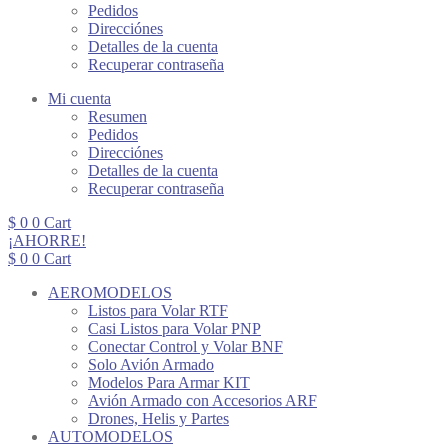
Pedidos
Direcciónes
Detalles de la cuenta
Recuperar contraseña
Mi cuenta
Resumen
Pedidos
Direcciónes
Detalles de la cuenta
Recuperar contraseña
$
0
0
Cart
¡AHORRE!
$
0
0
Cart
AEROMODELOS
Listos para Volar RTF
Casi Listos para Volar PNP
Conectar Control y Volar BNF
Solo Avión Armado
Modelos Para Armar KIT
Avión Armado con Accesorios ARF
Drones, Helis y Partes
AUTOMODELOS