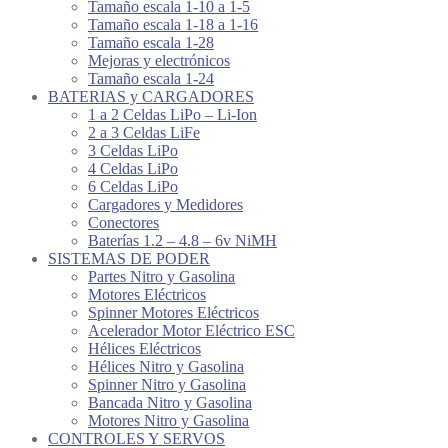
Tamaño escala 1-10 a 1-5
Tamaño escala 1-18 a 1-16
Tamaño escala 1-28
Mejoras y electrónicos
Tamaño escala 1-24
BATERIAS y CARGADORES
1 a 2 Celdas LiPo – Li-Ion
2 a 3 Celdas LiFe
3 Celdas LiPo
4 Celdas LiPo
6 Celdas LiPo
Cargadores y Medidores
Conectores
Baterías 1.2 – 4.8 – 6v NiMH
SISTEMAS DE PODER
Partes Nitro y Gasolina
Motores Eléctricos
Spinner Motores Eléctricos
Acelerador Motor Eléctrico ESC
Hélices Eléctricos
Hélices Nitro y Gasolina
Spinner Nitro y Gasolina
Bancada Nitro y Gasolina
Motores Nitro y Gasolina
CONTROLES Y SERVOS