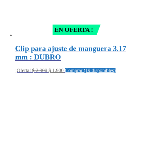
EN OFERTA !
Clip para ajuste de manguera 3.17
mm : DUBRO
Original
Current
¡Oferta!
$
2.900
$
1.900
Comprar (19 disponibles)
price
price
was:
is:
$ 2.900.
$ 1.900.