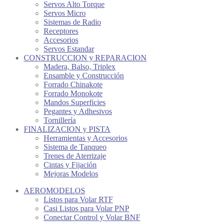
Servos Alto Torque
Servos Micro
Sistemas de Radio
Receptores
Accesorios
Servos Estandar
CONSTRUCCION y REPARACION
Madera, Balso, Triplex
Ensamble y Construcción
Forrado Chinakote
Forrado Monokote
Mandos Superficies
Pegantes y Adhesivos
Tornillería
FINALIZACION y PISTA
Herramientas y Accesorios
Sistema de Tanqueo
Trenes de Aterrizaje
Cintas y Fijación
Mejoras Modelos
AEROMODELOS
Listos para Volar RTF
Casi Listos para Volar PNP
Conectar Control y Volar BNF