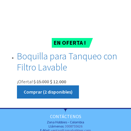
EN OFERTA !
Boquilla para Tanqueo con
Filtro Lavable
¡Oferta!
$
15.000
$
12.000
Comprar (2 disponibles)
CONTÁCTENOS
Zona Hobbies – Colombia
Llámenos:
3008755626
E-Mail:
ventas@zonahobbies.com