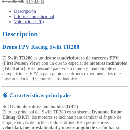
Original
Current
$
1.200.000
$
690.000
price
price
Descripción
was:
is:
Información adicional
$ 1.200.000.
$ 690.000.
Valoraciones (0)
Descripción
Drone FPV Racing Swift TR280
El
Swift TR280
es un
drone cuadricóptero de carreras FPV
(First Person View)
con un diseño especial de
motores inclinables
(Tilt-Rotor)
. Está pensado para vuelo rápido y maniobrable en
competiciones FPV o para pilotos de drones experimentados que
buscan velocidad y control aerodinámico.
🧠 Características principales
🔹 Diseño de rotores inclinables (DRT)
El truco principal del Swift TR280 es su sistema
Dynamic Rotor
Tilting (DRT)
: los motores se inclinan para cambiar el ángulo de
empuje en vez de inclinar todo el drone. Esto permite
más
velocidad, mejor estabilidad y mayor ángulo de visión hacia