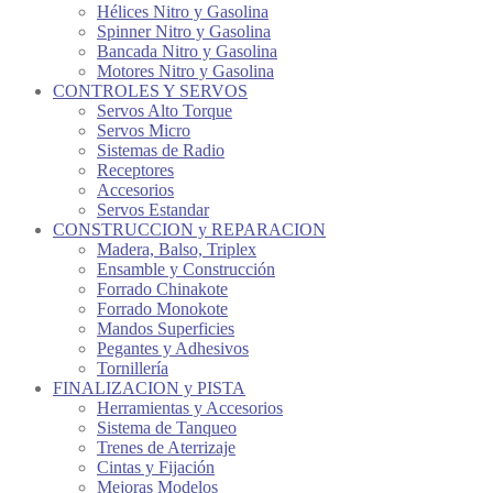
Hélices Nitro y Gasolina
Spinner Nitro y Gasolina
Bancada Nitro y Gasolina
Motores Nitro y Gasolina
CONTROLES Y SERVOS
Servos Alto Torque
Servos Micro
Sistemas de Radio
Receptores
Accesorios
Servos Estandar
CONSTRUCCION y REPARACION
Madera, Balso, Triplex
Ensamble y Construcción
Forrado Chinakote
Forrado Monokote
Mandos Superficies
Pegantes y Adhesivos
Tornillería
FINALIZACION y PISTA
Herramientas y Accesorios
Sistema de Tanqueo
Trenes de Aterrizaje
Cintas y Fijación
Mejoras Modelos