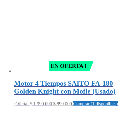
EN OFERTA !
Motor 4 Tiempos SAITO FA-180
Golden Knight con Mofle (Usado)
Original
Current
¡Oferta!
$
1.990.000
$
890.000
Comprar (1 disponibles)
price
price
was:
is:
$ 1.990.000.
$ 890.000.