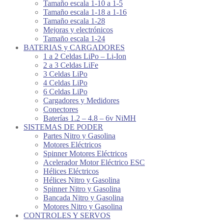
Tamaño escala 1-10 a 1-5
Tamaño escala 1-18 a 1-16
Tamaño escala 1-28
Mejoras y electrónicos
Tamaño escala 1-24
BATERIAS y CARGADORES
1 a 2 Celdas LiPo – Li-Ion
2 a 3 Celdas LiFe
3 Celdas LiPo
4 Celdas LiPo
6 Celdas LiPo
Cargadores y Medidores
Conectores
Baterías 1.2 – 4.8 – 6v NiMH
SISTEMAS DE PODER
Partes Nitro y Gasolina
Motores Eléctricos
Spinner Motores Eléctricos
Acelerador Motor Eléctrico ESC
Hélices Eléctricos
Hélices Nitro y Gasolina
Spinner Nitro y Gasolina
Bancada Nitro y Gasolina
Motores Nitro y Gasolina
CONTROLES Y SERVOS