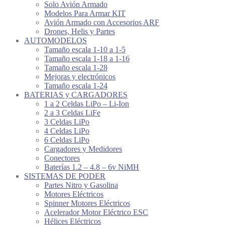
Solo Avión Armado
Modelos Para Armar KIT
Avión Armado con Accesorios ARF
Drones, Helis y Partes
AUTOMODELOS
Tamaño escala 1-10 a 1-5
Tamaño escala 1-18 a 1-16
Tamaño escala 1-28
Mejoras y electrónicos
Tamaño escala 1-24
BATERIAS y CARGADORES
1 a 2 Celdas LiPo – Li-Ion
2 a 3 Celdas LiFe
3 Celdas LiPo
4 Celdas LiPo
6 Celdas LiPo
Cargadores y Medidores
Conectores
Baterías 1.2 – 4.8 – 6v NiMH
SISTEMAS DE PODER
Partes Nitro y Gasolina
Motores Eléctricos
Spinner Motores Eléctricos
Acelerador Motor Eléctrico ESC
Hélices Eléctricos