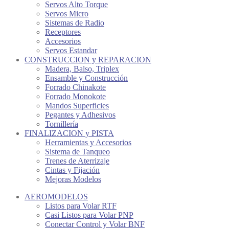
Servos Alto Torque
Servos Micro
Sistemas de Radio
Receptores
Accesorios
Servos Estandar
CONSTRUCCION y REPARACION
Madera, Balso, Triplex
Ensamble y Construcción
Forrado Chinakote
Forrado Monokote
Mandos Superficies
Pegantes y Adhesivos
Tornillería
FINALIZACION y PISTA
Herramientas y Accesorios
Sistema de Tanqueo
Trenes de Aterrizaje
Cintas y Fijación
Mejoras Modelos
AEROMODELOS
Listos para Volar RTF
Casi Listos para Volar PNP
Conectar Control y Volar BNF