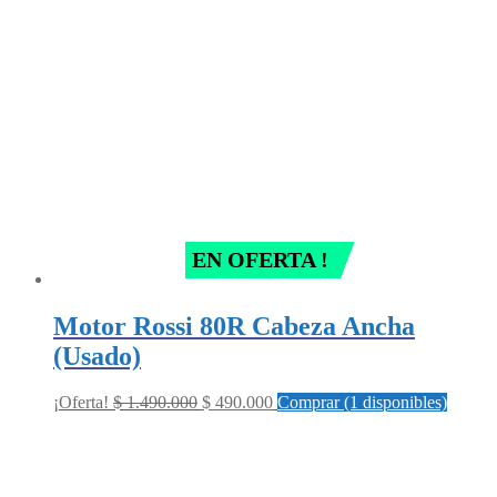
EN OFERTA !
Motor Rossi 80R Cabeza Ancha
(Usado)
Original
Current
¡Oferta!
$
1.490.000
$
490.000
Comprar (1 disponibles)
price
price
was:
is:
$ 1.490.000.
$ 490.000.