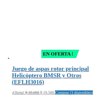
EN OFERTA !
Juego de aspas rotor principal
Helicóptero BMSR y Otros
(EFLH3016)
Original
Current
¡Oferta!
$
39.000
$
19.500
Comprar (3 disponibles)
price
price
was:
is:
$ 39.000.
$ 19.500.