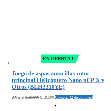
EN OFERTA !
Juego de aspas amarillas rotor
principal Helicóptero Nano nCP X y
Otros (BLH3310YE)
Original
Current
¡Oferta!
$
39.000
$
19.500
Comprar (2 disponibles)
price
price
was:
is:
$ 39.000.
$ 19.500.