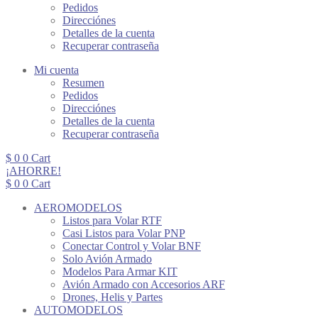
Pedidos
Direcciónes
Detalles de la cuenta
Recuperar contraseña
Mi cuenta
Resumen
Pedidos
Direcciónes
Detalles de la cuenta
Recuperar contraseña
$
0
0
Cart
¡AHORRE!
$
0
0
Cart
AEROMODELOS
Listos para Volar RTF
Casi Listos para Volar PNP
Conectar Control y Volar BNF
Solo Avión Armado
Modelos Para Armar KIT
Avión Armado con Accesorios ARF
Drones, Helis y Partes
AUTOMODELOS