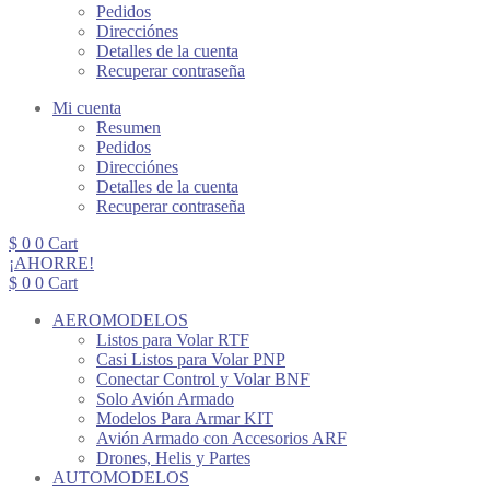
Pedidos
Direcciónes
Detalles de la cuenta
Recuperar contraseña
Mi cuenta
Resumen
Pedidos
Direcciónes
Detalles de la cuenta
Recuperar contraseña
$
0
0
Cart
¡AHORRE!
$
0
0
Cart
AEROMODELOS
Listos para Volar RTF
Casi Listos para Volar PNP
Conectar Control y Volar BNF
Solo Avión Armado
Modelos Para Armar KIT
Avión Armado con Accesorios ARF
Drones, Helis y Partes
AUTOMODELOS