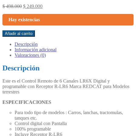
Original
Current
$
498.000
$
249.000
price
price
was:
is:
Hay existencias
$ 498.000.
$ 249.000.
Control
Añadir al carrito
Remoto
6
Descripción
Canales
Información adicional
LR6X
Valoraciones (0)
+
Receptor
Descripción
R-
LR6
Este es el Control Remoto de 6 Canales LR6X Digital y
:
programable con Receptor R-LR6 Marca REDCAT para Modelos
REDCAT
terrestres
cantidad
ESPECIFICACIONES
Para todo tipo de modelos : Carros, lanchas, tractomulas,
tanques etc.
Control digital con Pantalla
100% programable
Incluye Receptor R-LR6