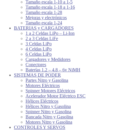
Tamaño escala 1-10 a 1-5
Tamaño escala 1-18 a 1-16
Tamaño escala 1-28
Mejoras y electrónicos
Tamaño escala 1-24
BATERIAS y CARGADORES
1 a 2 Celdas LiPo – Li-Ion
2 a 3 Celdas LiFe
3 Celdas LiPo
4 Celdas LiPo
6 Celdas LiPo
Cargadores y Medidores
Conectores
Baterías 1.2 – 4.8 – 6v NiMH
SISTEMAS DE PODER
Partes Nitro y Gasolina
Motores Eléctricos
Spinner Motores Eléctricos
Acelerador Motor Eléctrico ESC
Hélices Eléctricos
Hélices Nitro y Gasolina
Spinner Nitro y Gasolina
Bancada Nitro y Gasolina
Motores Nitro y Gasolina
CONTROLES Y SERVOS