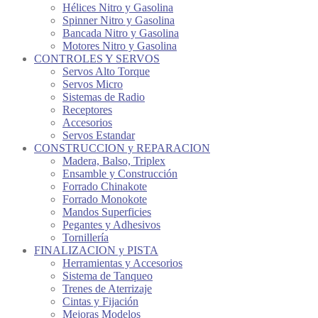
Hélices Nitro y Gasolina
Spinner Nitro y Gasolina
Bancada Nitro y Gasolina
Motores Nitro y Gasolina
CONTROLES Y SERVOS
Servos Alto Torque
Servos Micro
Sistemas de Radio
Receptores
Accesorios
Servos Estandar
CONSTRUCCION y REPARACION
Madera, Balso, Triplex
Ensamble y Construcción
Forrado Chinakote
Forrado Monokote
Mandos Superficies
Pegantes y Adhesivos
Tornillería
FINALIZACION y PISTA
Herramientas y Accesorios
Sistema de Tanqueo
Trenes de Aterrizaje
Cintas y Fijación
Mejoras Modelos