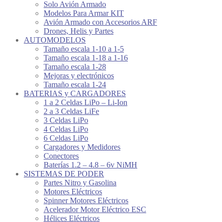
Solo Avión Armado
Modelos Para Armar KIT
Avión Armado con Accesorios ARF
Drones, Helis y Partes
AUTOMODELOS
Tamaño escala 1-10 a 1-5
Tamaño escala 1-18 a 1-16
Tamaño escala 1-28
Mejoras y electrónicos
Tamaño escala 1-24
BATERIAS y CARGADORES
1 a 2 Celdas LiPo – Li-Ion
2 a 3 Celdas LiFe
3 Celdas LiPo
4 Celdas LiPo
6 Celdas LiPo
Cargadores y Medidores
Conectores
Baterías 1.2 – 4.8 – 6v NiMH
SISTEMAS DE PODER
Partes Nitro y Gasolina
Motores Eléctricos
Spinner Motores Eléctricos
Acelerador Motor Eléctrico ESC
Hélices Eléctricos