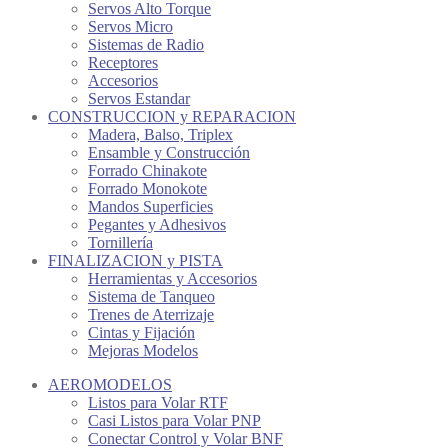
Servos Alto Torque
Servos Micro
Sistemas de Radio
Receptores
Accesorios
Servos Estandar
CONSTRUCCION y REPARACION
Madera, Balso, Triplex
Ensamble y Construcción
Forrado Chinakote
Forrado Monokote
Mandos Superficies
Pegantes y Adhesivos
Tornillería
FINALIZACION y PISTA
Herramientas y Accesorios
Sistema de Tanqueo
Trenes de Aterrizaje
Cintas y Fijación
Mejoras Modelos
AEROMODELOS
Listos para Volar RTF
Casi Listos para Volar PNP
Conectar Control y Volar BNF