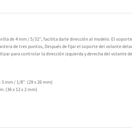
rilla de 4 mm / 5/32″, facilita darle dirección al modelo. El soport
antera de tres puntos, Después de fijar el soporte del volante dela
lizar para controlar la dirección izquierda y derecha del volante d
e 3 mm / 1/8″. (29 x 26 mm)
m. (36 x 12 x 2 mm)