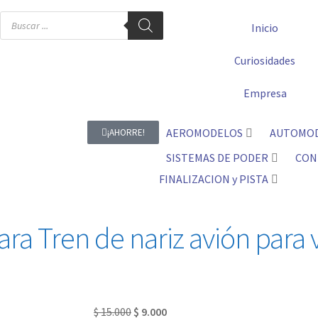
Inicio
Curiosidades
Empresa
AEROMODELOS
AUTOMO
¡AHORRE!
SISTEMAS DE PODER
CON
FINALIZACION y PISTA
ra Tren de nariz avión para 
$
15.000
$
9.000