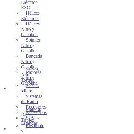
Eléctrico
ESC
Hélices
Eléctricos
Hélices
Nitro y
Gasolina
Spinner
Nitro y
Gasolina
Bancada
Nitro y
Gasolina
Servos
Motores
Alto
Nitro y
Torque
Gasolina
Servos
CONTROLES Y
Micro
SERVOS
Sistemas
de Radio
Receptores
Madera,
Accesorios
Balso,
Servos
Triplex
Estandar
Ensamble
CONSTRUCCION
y
y REPARACION