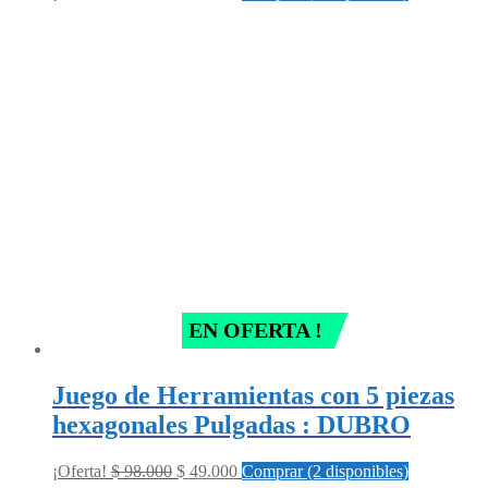
price
price
was:
is:
$ 59.500.
$ 38.000.
EN OFERTA !
Juego de Herramientas con 5 piezas
hexagonales Pulgadas : DUBRO
Original
Current
¡Oferta!
$
98.000
$
49.000
Comprar (2 disponibles)