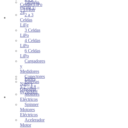
Tamaño
Celdas LiPo
escala 1-
– Li-Ion
24
2 a 3
BATERIAS y
Celdas
CARGADORES
LiFe
3 Celdas
LiPo
4 Celdas
LiPo
6 Celdas
LiPo
Cargadores
y
Medidores
Conectores
Partes
Baterías
Nitro y
1.2 – 4.8 –
Gasolina
6v NiMH
Motores
SISTEMAS DE
Eléctricos
PODER
Spinner
Motores
Eléctricos
Acelerador
Motor