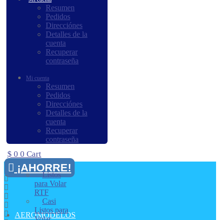
Resumen
Pedidos
Direcciónes
Detalles de la
cuenta
Recuperar
contraseña
Mi cuenta
Resumen
Pedidos
Direcciónes
Detalles de la
cuenta
Recuperar
contraseña
$
0
0
Cart
¡AHORRE!
Listos
para Volar
RTF
Casi
Listos para
AEROMODELOS
Volar