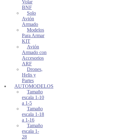
Volar
BNF
Solo
Avión
Armado
Modelos
Para Armar
KIT
Avión
Armado con
Accesorios
ARF
Drones,
Helis y
Partes
AUTOMODELOS
Tamaño
escala 1-10
a 1-5
Tamaño
escala 1-18
a 1-16
Tamaño
escala 1-
28