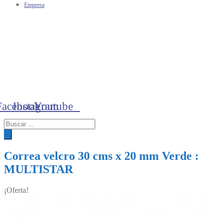
Empresa
Facebook
Instagram
Youtube
Búsqueda
de
productos
Correa velcro 30 cms x 20 mm Verde :
MULTISTAR
¡Oferta!