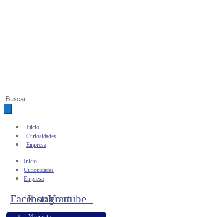
Búsqueda
de
productos
Inicio
Curiosidades
Empresa
Inicio
Curiosidades
Empresa
Facebook
Instagram
Youtube
Mi cuenta