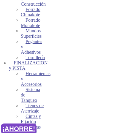
Construcción
Forrado
Chinakote
Forrado
Monokote
Mandos
Superficies
Pegantes
y
Adhesivos
Tornillería
FINALIZACION
y PISTA
Herramientas
y
Accesorios
Sistema
de
Tanqueo
Trenes de
Aterrizaje
Cintas y
Fijación
Mejoras
¡AHORRE!
Modelos