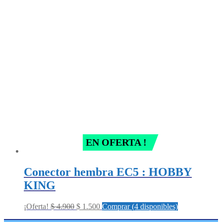
was:
is:
$ 139.500.
$ 109.000.
EN OFERTA !
Conector hembra EC5 : HOBBY
KING
Original
Current
¡Oferta!
$
4.900
$
1.500
Comprar (4 disponibles)
price
price