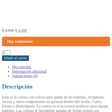
Original
Current
$
4.900
$
4.000
price
price
was:
is:
Hay existencias
$ 4.900.
$ 4.000.
Correa
velcro
Añadir al carrito
30
cms
Descripción
x
Información adicional
20
Valoraciones (0)
mm
Verde
Descripción
:
MULTISTAR
Esta es la correa con velcro para ajuste de las baterías, receptores,
cantidad
servos y otros componentes en general dentro del Avión, Carro,
Drone o Helicóptero. La correa es el accesorio perfecto para sujetar
baterías. Las correas le permitirán montar de forma segura sus