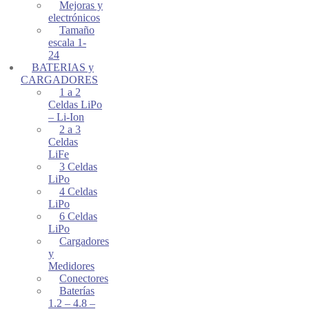
Mejoras y
electrónicos
Tamaño
escala 1-
24
BATERIAS y
CARGADORES
1 a 2
Celdas LiPo
– Li-Ion
2 a 3
Celdas
LiFe
3 Celdas
LiPo
4 Celdas
LiPo
6 Celdas
LiPo
Cargadores
y
Medidores
Conectores
Baterías
1.2 – 4.8 –