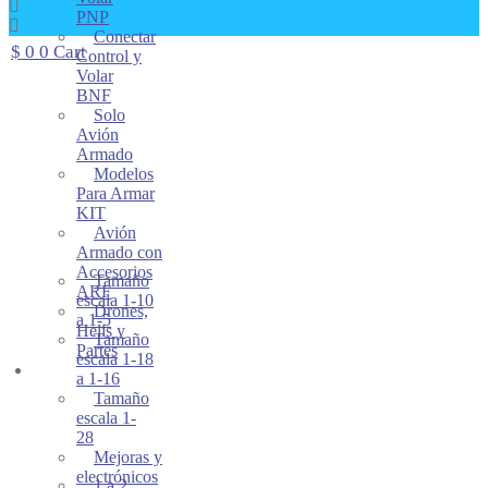
PNP
Conectar
$
0
0
Cart
Control y
Volar
BNF
Solo
Avión
Armado
Modelos
Para Armar
KIT
Avión
Armado con
Accesorios
Tamaño
ARF
escala 1-10
Drones,
a 1-5
Helis y
Tamaño
Partes
escala 1-18
AUTOMODELOS
a 1-16
Tamaño
escala 1-
28
Mejoras y
electrónicos
1 a 2