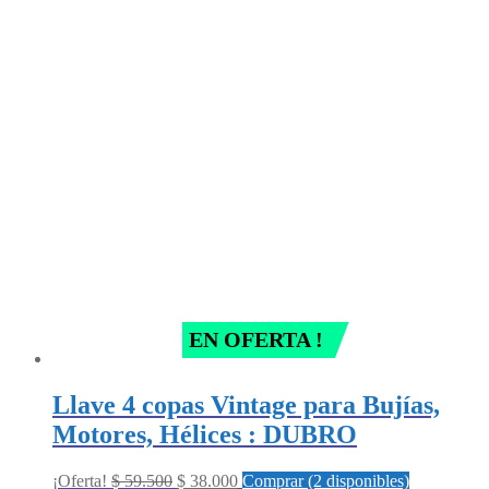
EN OFERTA !
Llave 4 copas Vintage para Bujías,
Motores, Hélices : DUBRO
Original
Current
¡Oferta!
$
59.500
$
38.000
Comprar (2 disponibles)