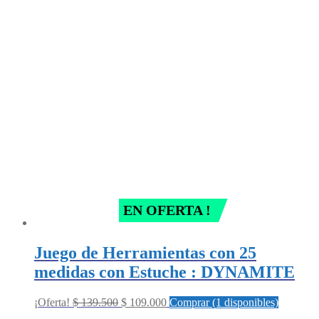
price
price
was:
is:
$ 98.000.
$ 49.000.
EN OFERTA !
Juego de Herramientas con 25
medidas con Estuche : DYNAMITE
Original
Current
¡Oferta!
$
139.500
$
109.000
Comprar (1 disponibles)
price
price