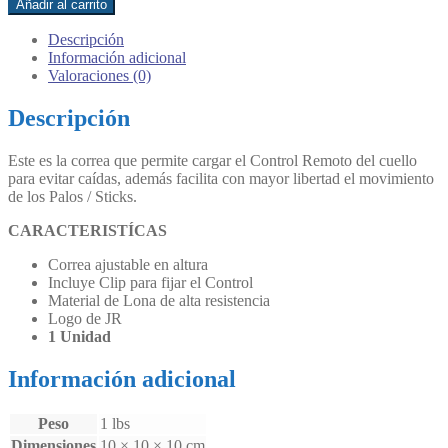
Añadir al carrito
Control
Remoto
Descripción
JR
Información adicional
cantidad
Valoraciones (0)
Descripción
Este es la correa que permite cargar el Control Remoto del cuello
para evitar caídas, además facilita con mayor libertad el movimiento
de los Palos / Sticks.
CARACTERISTÍCAS
Correa ajustable en altura
Incluye Clip para fijar el Control
Material de Lona de alta resistencia
Logo de JR
1 Unidad
Información adicional
Peso
1 lbs
Dimensiones
10 × 10 × 10 cm