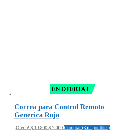
EN OFERTA !
Correa para Control Remoto
Generica Roja
Original
Current
¡Oferta!
$
19.800
$
5.000
Comprar (3 disponibles)
price
price