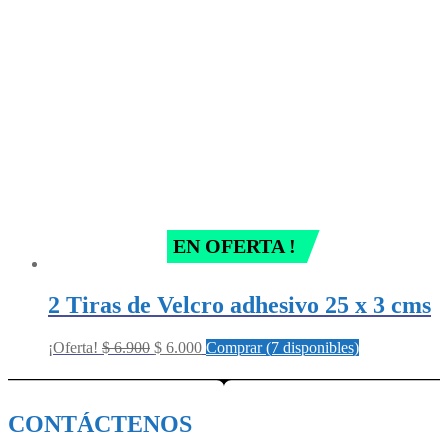
EN OFERTA !
2 Tiras de Velcro adhesivo 25 x 3 cms
Original
Current
¡Oferta!
$
6.900
$
6.000
Comprar (7 disponibles)
price
price
was:
is:
$ 6.900.
$ 6.000.
CONTÁCTENOS