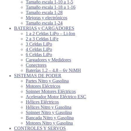
Tamaño escala 1-10 a 1-5
Tamaño escala 1-18 a 1-16
Tamaño escala 1-28
Mejoras y electrónicos
Tamaño escala 1-24
BATERIAS y CARGADORES
1 a 2 Celdas LiPo – Li-Ion
2 a 3 Celdas LiFe
3 Celdas LiPo
4 Celdas LiPo
6 Celdas LiPo
Cargadores y Medidores
Conectores
Baterías 1.2 – 4.8 – 6v NiMH
SISTEMAS DE PODER
Partes Nitro y Gasolina
Motores Eléctricos
Spinner Motores Eléctricos
Acelerador Motor Eléctrico ESC
Hélices Eléctricos
Hélices Nitro y Gasolina
Spinner Nitro y Gasolina
Bancada Nitro y Gasolina
Motores Nitro y Gasolina
CONTROLES Y SERVOS