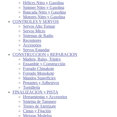
Hélices Nitro y Gasolina
Spinner Nitro y Gasolina
Bancada Nitro y Gasolina
Motores Nitro y Gasolina
CONTROLES Y SERVOS
Servos Alto Torque
Servos Micro
Sistemas de Radio
Receptores
Accesorios
Servos Estandar
CONSTRUCCION y REPARACION
Madera, Balso, Triplex
Ensamble y Construcción
Forrado Chinakote
Forrado Monokote
Mandos Superficies
Pegantes y Adhesivos
Tornillería
FINALIZACION y PISTA
Herramientas y Accesorios
Sistema de Tanqueo
Trenes de Aterrizaje
Cintas y Fijación
Mejoras Modelos