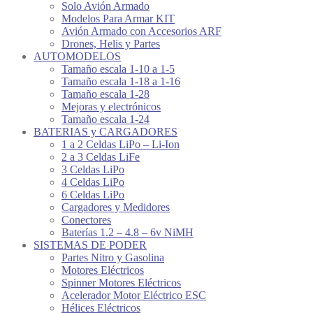
Solo Avión Armado
Modelos Para Armar KIT
Avión Armado con Accesorios ARF
Drones, Helis y Partes
AUTOMODELOS
Tamaño escala 1-10 a 1-5
Tamaño escala 1-18 a 1-16
Tamaño escala 1-28
Mejoras y electrónicos
Tamaño escala 1-24
BATERIAS y CARGADORES
1 a 2 Celdas LiPo – Li-Ion
2 a 3 Celdas LiFe
3 Celdas LiPo
4 Celdas LiPo
6 Celdas LiPo
Cargadores y Medidores
Conectores
Baterías 1.2 – 4.8 – 6v NiMH
SISTEMAS DE PODER
Partes Nitro y Gasolina
Motores Eléctricos
Spinner Motores Eléctricos
Acelerador Motor Eléctrico ESC
Hélices Eléctricos