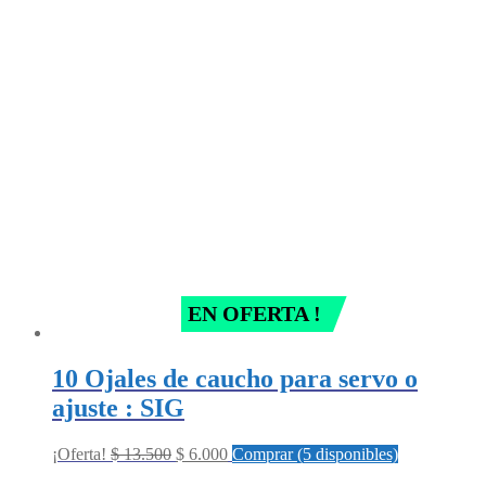
was:
is:
$ 19.800.
$ 5.000.
EN OFERTA !
10 Ojales de caucho para servo o
ajuste : SIG
Original
Current
¡Oferta!
$
13.500
$
6.000
Comprar (5 disponibles)
price
price