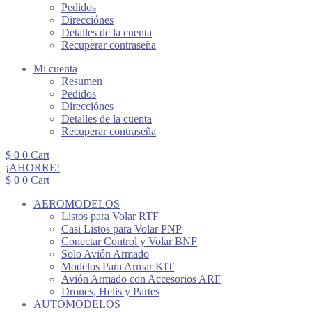
Pedidos
Direcciónes
Detalles de la cuenta
Recuperar contraseña
Mi cuenta
Resumen
Pedidos
Direcciónes
Detalles de la cuenta
Recuperar contraseña
$
0
0
Cart
¡AHORRE!
$
0
0
Cart
AEROMODELOS
Listos para Volar RTF
Casi Listos para Volar PNP
Conectar Control y Volar BNF
Solo Avión Armado
Modelos Para Armar KIT
Avión Armado con Accesorios ARF
Drones, Helis y Partes
AUTOMODELOS