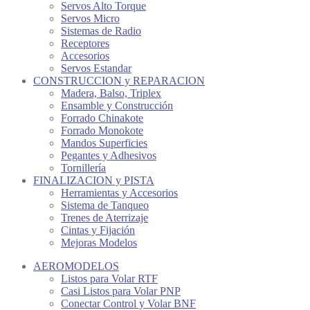
Servos Alto Torque
Servos Micro
Sistemas de Radio
Receptores
Accesorios
Servos Estandar
CONSTRUCCION y REPARACION
Madera, Balso, Triplex
Ensamble y Construcción
Forrado Chinakote
Forrado Monokote
Mandos Superficies
Pegantes y Adhesivos
Tornillería
FINALIZACION y PISTA
Herramientas y Accesorios
Sistema de Tanqueo
Trenes de Aterrizaje
Cintas y Fijación
Mejoras Modelos
AEROMODELOS
Listos para Volar RTF
Casi Listos para Volar PNP
Conectar Control y Volar BNF