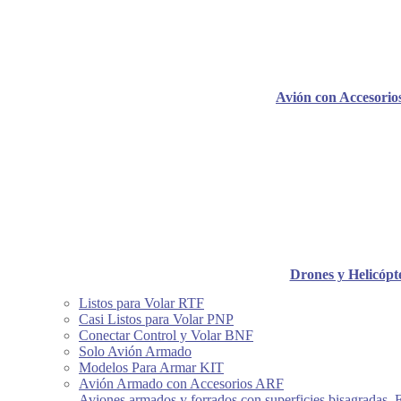
Avión con Accesori
Drones y Helicópt
Listos para Volar RTF
Casi Listos para Volar PNP
Conectar Control y Volar BNF
Solo Avión Armado
Modelos Para Armar KIT
Avión Armado con Accesorios ARF
Aviones armados y forrados con superficies bisagradas, 