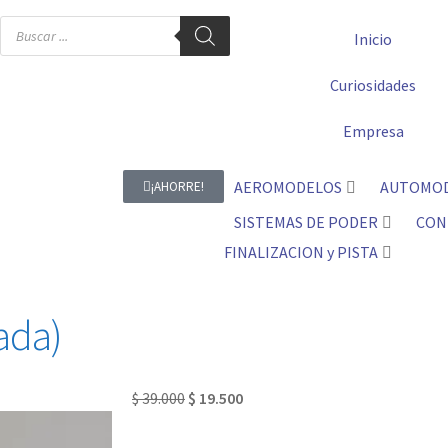
Inicio
Curiosidades
Empresa
AEROMODELOS
AUTOMO
¡AHORRE!
SISTEMAS DE PODER
CON
FINALIZACION y PISTA
ada)
$
39.000
$
19.500