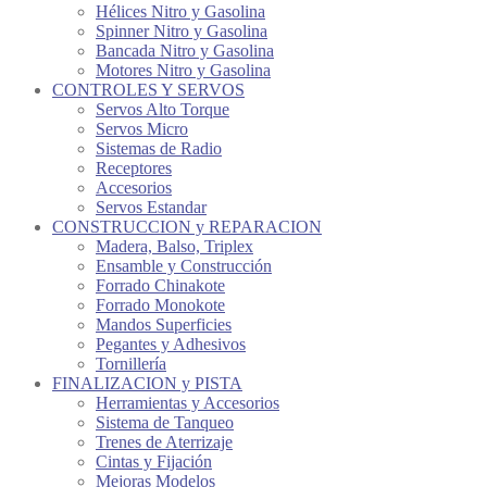
Hélices Nitro y Gasolina
Spinner Nitro y Gasolina
Bancada Nitro y Gasolina
Motores Nitro y Gasolina
CONTROLES Y SERVOS
Servos Alto Torque
Servos Micro
Sistemas de Radio
Receptores
Accesorios
Servos Estandar
CONSTRUCCION y REPARACION
Madera, Balso, Triplex
Ensamble y Construcción
Forrado Chinakote
Forrado Monokote
Mandos Superficies
Pegantes y Adhesivos
Tornillería
FINALIZACION y PISTA
Herramientas y Accesorios
Sistema de Tanqueo
Trenes de Aterrizaje
Cintas y Fijación
Mejoras Modelos