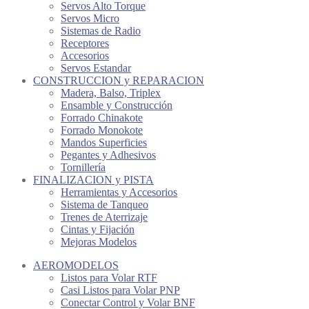
Servos Alto Torque
Servos Micro
Sistemas de Radio
Receptores
Accesorios
Servos Estandar
CONSTRUCCION y REPARACION
Madera, Balso, Triplex
Ensamble y Construcción
Forrado Chinakote
Forrado Monokote
Mandos Superficies
Pegantes y Adhesivos
Tornillería
FINALIZACION y PISTA
Herramientas y Accesorios
Sistema de Tanqueo
Trenes de Aterrizaje
Cintas y Fijación
Mejoras Modelos
AEROMODELOS
Listos para Volar RTF
Casi Listos para Volar PNP
Conectar Control y Volar BNF