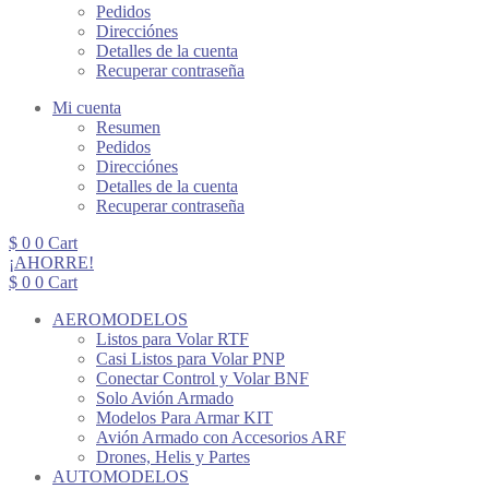
Pedidos
Direcciónes
Detalles de la cuenta
Recuperar contraseña
Mi cuenta
Resumen
Pedidos
Direcciónes
Detalles de la cuenta
Recuperar contraseña
$
0
0
Cart
¡AHORRE!
$
0
0
Cart
AEROMODELOS
Listos para Volar RTF
Casi Listos para Volar PNP
Conectar Control y Volar BNF
Solo Avión Armado
Modelos Para Armar KIT
Avión Armado con Accesorios ARF
Drones, Helis y Partes
AUTOMODELOS