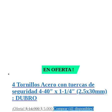
was:
is:
$ 3.400.
$ 2.000.
EN OFERTA !
4 Tornillos Acero con tuercas de
seguridad 4-40″ x 1-1/4″ (2.5x30mm)
: DUBRO
Original
Current
¡Oferta!
$
14.900
$
5.000
Comprar (41 disponibles)