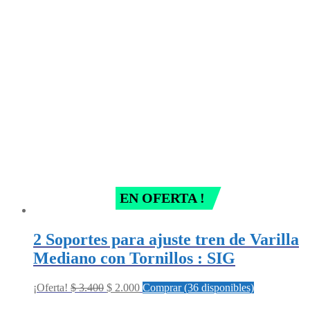
EN OFERTA !
2 Soportes para ajuste tren de Varilla
Mediano con Tornillos : SIG
Original
Current
¡Oferta!
$
3.400
$
2.000
Comprar (36 disponibles)
price
price