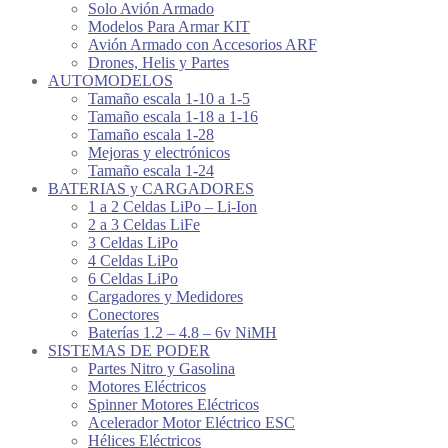
Solo Avión Armado
Modelos Para Armar KIT
Avión Armado con Accesorios ARF
Drones, Helis y Partes
AUTOMODELOS
Tamaño escala 1-10 a 1-5
Tamaño escala 1-18 a 1-16
Tamaño escala 1-28
Mejoras y electrónicos
Tamaño escala 1-24
BATERIAS y CARGADORES
1 a 2 Celdas LiPo – Li-Ion
2 a 3 Celdas LiFe
3 Celdas LiPo
4 Celdas LiPo
6 Celdas LiPo
Cargadores y Medidores
Conectores
Baterías 1.2 – 4.8 – 6v NiMH
SISTEMAS DE PODER
Partes Nitro y Gasolina
Motores Eléctricos
Spinner Motores Eléctricos
Acelerador Motor Eléctrico ESC
Hélices Eléctricos