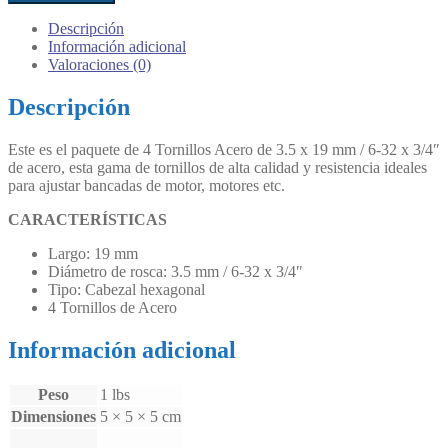
Acero
6-
Descripción
32"
Información adicional
x
Valoraciones (0)
3/4"
(3.5x19mm)
Descripción
:
DUBRO
Este es el paquete de 4 Tornillos Acero de 3.5 x 19 mm / 6-32 x 3/4″
cantidad
de acero, esta gama de tornillos de alta calidad y resistencia ideales
para ajustar bancadas de motor, motores etc.
CARACTERÍSTICAS
Largo: 19 mm
Diámetro de rosca: 3.5 mm / 6-32 x 3/4″
Tipo: Cabezal hexagonal
4 Tornillos de Acero
Información adicional
Peso
1 lbs
Dimensiones
5 × 5 × 5 cm