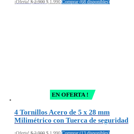
Original
Current
¡Oferta!
$
2.900
$
1.990
Comprar (68 disponibles)
price
price
was:
is:
$ 2.900.
$ 1.990.
EN OFERTA !
4 Tornillos Acero de 5 x 28 mm
Milimétrico con Tuerca de seguridad
Original
Current
¡Oferta!
$
2.900
$
1.990
Comprar (13 disponibles)