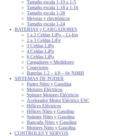
Tamaño escala 1-10 a 1-5
Tamaño escala 1-18 a 1-16
Tamaño escala 1-28
Mejoras y electrónicos
Tamaño escala 1-24
BATERIAS y CARGADORES
1 a 2 Celdas LiPo – Li-Ion
2 a 3 Celdas LiFe
3 Celdas LiPo
4 Celdas LiPo
6 Celdas LiPo
Cargadores y Medidores
Conectores
Baterías 1.2 – 4.8 – 6v NiMH
SISTEMAS DE PODER
Partes Nitro y Gasolina
Motores Eléctricos
Spinner Motores Eléctricos
Acelerador Motor Eléctrico ESC
Hélices Eléctricos
Hélices Nitro y Gasolina
Spinner Nitro y Gasolina
Bancada Nitro y Gasolina
Motores Nitro y Gasolina
CONTROLES Y SERVOS