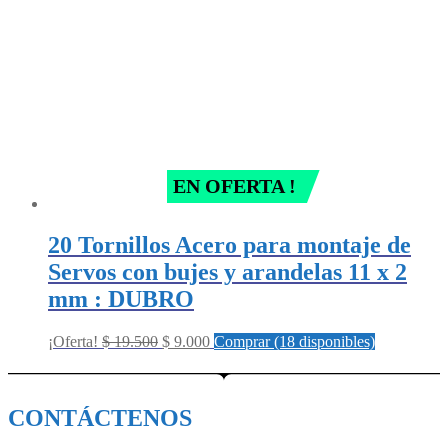
EN OFERTA !
20 Tornillos Acero para montaje de
Servos con bujes y arandelas 11 x 2
mm : DUBRO
Original
Current
¡Oferta!
$
19.500
$
9.000
Comprar (18 disponibles)
price
price
was:
is:
$ 19.500.
$ 9.000.
CONTÁCTENOS