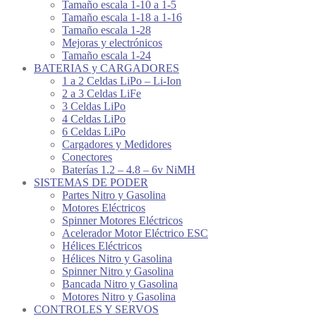
Tamaño escala 1-10 a 1-5
Tamaño escala 1-18 a 1-16
Tamaño escala 1-28
Mejoras y electrónicos
Tamaño escala 1-24
BATERIAS y CARGADORES
1 a 2 Celdas LiPo – Li-Ion
2 a 3 Celdas LiFe
3 Celdas LiPo
4 Celdas LiPo
6 Celdas LiPo
Cargadores y Medidores
Conectores
Baterías 1.2 – 4.8 – 6v NiMH
SISTEMAS DE PODER
Partes Nitro y Gasolina
Motores Eléctricos
Spinner Motores Eléctricos
Acelerador Motor Eléctrico ESC
Hélices Eléctricos
Hélices Nitro y Gasolina
Spinner Nitro y Gasolina
Bancada Nitro y Gasolina
Motores Nitro y Gasolina
CONTROLES Y SERVOS