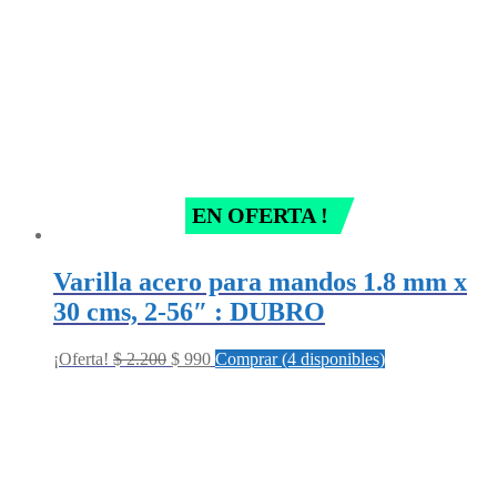
EN OFERTA !
Varilla acero para mandos 1.8 mm x
30 cms, 2-56″ : DUBRO
Original
Current
¡Oferta!
$
2.200
$
990
Comprar (4 disponibles)
price
price
was:
is:
$ 2.200.
$ 990.