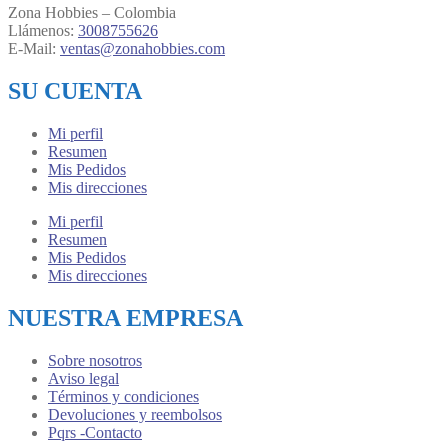
Zona Hobbies – Colombia
Llámenos:
3008755626
E-Mail:
ventas@zonahobbies.com
SU CUENTA
Mi perfil
Resumen
Mis Pedidos
Mis direcciones
Mi perfil
Resumen
Mis Pedidos
Mis direcciones
NUESTRA EMPRESA
Sobre nosotros
Aviso legal
Términos y condiciones
Devoluciones y reembolsos
Pqrs -Contacto