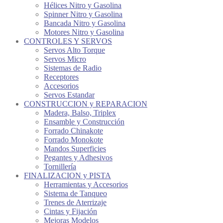
Hélices Nitro y Gasolina
Spinner Nitro y Gasolina
Bancada Nitro y Gasolina
Motores Nitro y Gasolina
CONTROLES Y SERVOS
Servos Alto Torque
Servos Micro
Sistemas de Radio
Receptores
Accesorios
Servos Estandar
CONSTRUCCION y REPARACION
Madera, Balso, Triplex
Ensamble y Construcción
Forrado Chinakote
Forrado Monokote
Mandos Superficies
Pegantes y Adhesivos
Tornillería
FINALIZACION y PISTA
Herramientas y Accesorios
Sistema de Tanqueo
Trenes de Aterrizaje
Cintas y Fijación
Mejoras Modelos