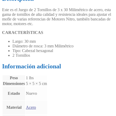
3
x
Este es el Juego de 2 Tornillos de 3 x 30 Milimétrico de acero, esta
30
gama de tornillos de alta calidad y resistencia ideales para ajustar el
mm
mofle de varias referencias de Motores Nitro, también bancadas de
Milimétrico
motor, motores etc.
(Motores
O.S.
CARACTERÍSTICAS
y
Otros)
Largo: 30 mm
cantidad
Diámetro de rosca: 3 mm Milimétrico
Tipo: Cabezal hexagonal
2 Tornillos
Información adicional
Peso
1 lbs
Dimensiones
5 × 5 × 5 cm
Estado
Nuevo
Material
Acero