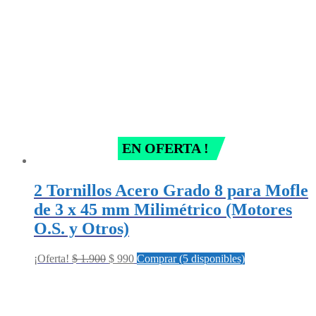
EN OFERTA !
2 Tornillos Acero Grado 8 para Mofle
de 3 x 45 mm Milimétrico (Motores
O.S. y Otros)
Original
Current
¡Oferta!
$
1.900
$
990
Comprar (5 disponibles)
price
price
was:
is:
$ 1.900.
$ 990.