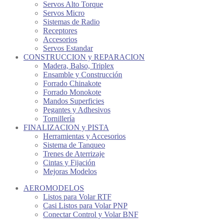
Servos Alto Torque
Servos Micro
Sistemas de Radio
Receptores
Accesorios
Servos Estandar
CONSTRUCCION y REPARACION
Madera, Balso, Triplex
Ensamble y Construcción
Forrado Chinakote
Forrado Monokote
Mandos Superficies
Pegantes y Adhesivos
Tornillería
FINALIZACION y PISTA
Herramientas y Accesorios
Sistema de Tanqueo
Trenes de Aterrizaje
Cintas y Fijación
Mejoras Modelos
AEROMODELOS
Listos para Volar RTF
Casi Listos para Volar PNP
Conectar Control y Volar BNF