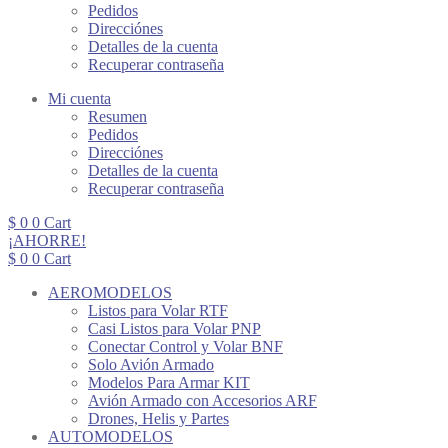
Pedidos
Direcciónes
Detalles de la cuenta
Recuperar contraseña
Mi cuenta
Resumen
Pedidos
Direcciónes
Detalles de la cuenta
Recuperar contraseña
$
0
0
Cart
¡AHORRE!
$
0
0
Cart
AEROMODELOS
Listos para Volar RTF
Casi Listos para Volar PNP
Conectar Control y Volar BNF
Solo Avión Armado
Modelos Para Armar KIT
Avión Armado con Accesorios ARF
Drones, Helis y Partes
AUTOMODELOS