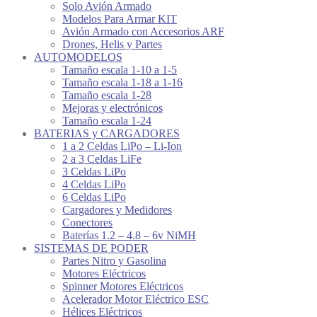
Solo Avión Armado
Modelos Para Armar KIT
Avión Armado con Accesorios ARF
Drones, Helis y Partes
AUTOMODELOS
Tamaño escala 1-10 a 1-5
Tamaño escala 1-18 a 1-16
Tamaño escala 1-28
Mejoras y electrónicos
Tamaño escala 1-24
BATERIAS y CARGADORES
1 a 2 Celdas LiPo – Li-Ion
2 a 3 Celdas LiFe
3 Celdas LiPo
4 Celdas LiPo
6 Celdas LiPo
Cargadores y Medidores
Conectores
Baterías 1.2 – 4.8 – 6v NiMH
SISTEMAS DE PODER
Partes Nitro y Gasolina
Motores Eléctricos
Spinner Motores Eléctricos
Acelerador Motor Eléctrico ESC
Hélices Eléctricos