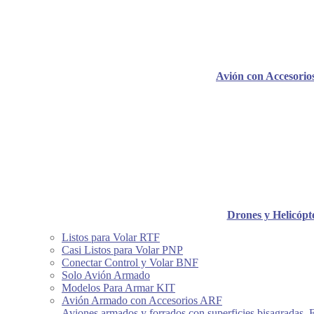
Avión con Accesori
Drones y Helicópt
Listos para Volar RTF
Casi Listos para Volar PNP
Conectar Control y Volar BNF
Solo Avión Armado
Modelos Para Armar KIT
Avión Armado con Accesorios ARF
Aviones armados y forrados con superficies bisagradas, 