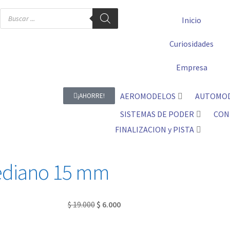
Inicio
Curiosidades
Empresa
AEROMODELOS
AUTOMO
¡AHORRE!
SISTEMAS DE PODER
CON
FINALIZACION y PISTA
ediano 15 mm
$
19.000
$
6.000