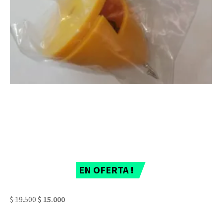
EN OFERTA !
$
19.500
$
15.000