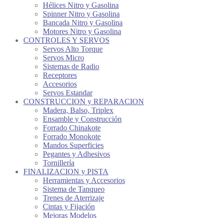
Hélices Nitro y Gasolina
Spinner Nitro y Gasolina
Bancada Nitro y Gasolina
Motores Nitro y Gasolina
CONTROLES Y SERVOS
Servos Alto Torque
Servos Micro
Sistemas de Radio
Receptores
Accesorios
Servos Estandar
CONSTRUCCION y REPARACION
Madera, Balso, Triplex
Ensamble y Construcción
Forrado Chinakote
Forrado Monokote
Mandos Superficies
Pegantes y Adhesivos
Tornillería
FINALIZACION y PISTA
Herramientas y Accesorios
Sistema de Tanqueo
Trenes de Aterrizaje
Cintas y Fijación
Mejoras Modelos