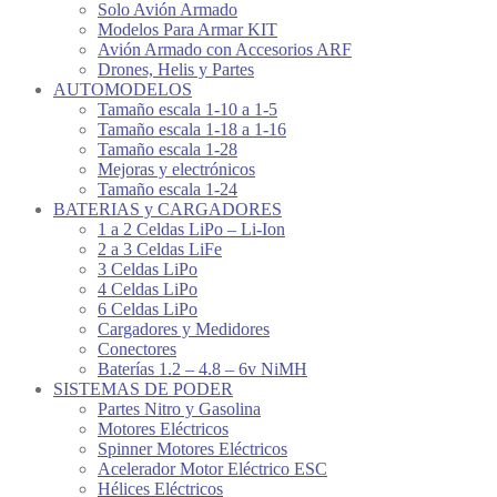
Solo Avión Armado
Modelos Para Armar KIT
Avión Armado con Accesorios ARF
Drones, Helis y Partes
AUTOMODELOS
Tamaño escala 1-10 a 1-5
Tamaño escala 1-18 a 1-16
Tamaño escala 1-28
Mejoras y electrónicos
Tamaño escala 1-24
BATERIAS y CARGADORES
1 a 2 Celdas LiPo – Li-Ion
2 a 3 Celdas LiFe
3 Celdas LiPo
4 Celdas LiPo
6 Celdas LiPo
Cargadores y Medidores
Conectores
Baterías 1.2 – 4.8 – 6v NiMH
SISTEMAS DE PODER
Partes Nitro y Gasolina
Motores Eléctricos
Spinner Motores Eléctricos
Acelerador Motor Eléctrico ESC
Hélices Eléctricos