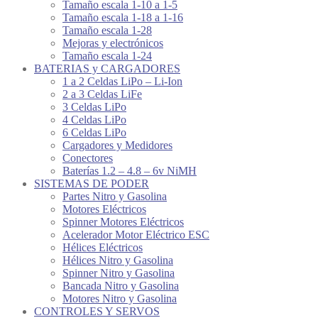
Tamaño escala 1-10 a 1-5
Tamaño escala 1-18 a 1-16
Tamaño escala 1-28
Mejoras y electrónicos
Tamaño escala 1-24
BATERIAS y CARGADORES
1 a 2 Celdas LiPo – Li-Ion
2 a 3 Celdas LiFe
3 Celdas LiPo
4 Celdas LiPo
6 Celdas LiPo
Cargadores y Medidores
Conectores
Baterías 1.2 – 4.8 – 6v NiMH
SISTEMAS DE PODER
Partes Nitro y Gasolina
Motores Eléctricos
Spinner Motores Eléctricos
Acelerador Motor Eléctrico ESC
Hélices Eléctricos
Hélices Nitro y Gasolina
Spinner Nitro y Gasolina
Bancada Nitro y Gasolina
Motores Nitro y Gasolina
CONTROLES Y SERVOS