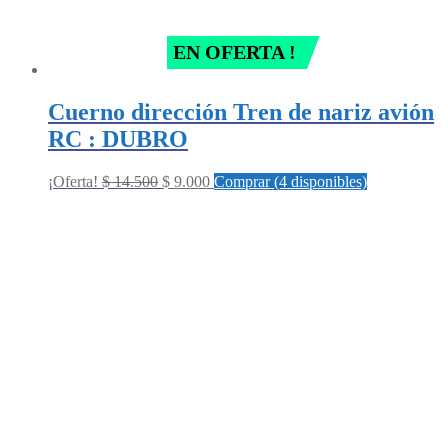
EN OFERTA !
Cuerno dirección Tren de nariz avión
RC : DUBRO
Original
Current
¡Oferta!
$
14.500
$
9.000
Comprar (4 disponibles)
price
price
was:
is:
$ 14.500.
$ 9.000.