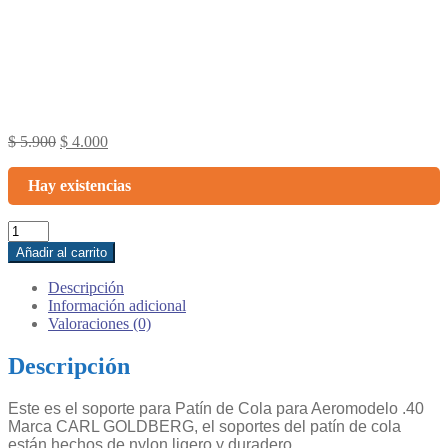
Original
Current
$
5.900
$
4.000
price
price
was:
is:
Hay existencias
$ 5.900.
$ 4.000.
Soporte
de
Añadir al carrito
rueda
de
Descripción
patín
Información adicional
cola
Valoraciones (0)
:
CARL
Descripción
GOLDBERG
cantidad
Este es el soporte para Patín de Cola para Aeromodelo .40
Marca CARL GOLDBERG, el soportes del patín de cola
están hechos de nylon ligero y duradero.