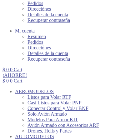
Pedidos
Direcciónes
Detalles de la cuenta
Recuperar contraseña
Mi cuenta
Resumen
Pedidos
Direcciónes
Detalles de la cuenta
Recuperar contraseña
$
0
0
Cart
¡AHORRE!
$
0
0
Cart
AEROMODELOS
Listos para Volar RTF
Casi Listos para Volar PNP
Conectar Control y Volar BNF
Solo Avión Armado
Modelos Para Armar KIT
Avión Armado con Accesorios ARF
Drones, Helis y Partes
AUTOMODELOS