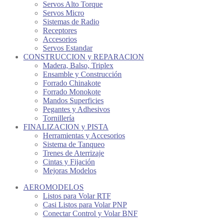
Servos Alto Torque
Servos Micro
Sistemas de Radio
Receptores
Accesorios
Servos Estandar
CONSTRUCCION y REPARACION
Madera, Balso, Triplex
Ensamble y Construcción
Forrado Chinakote
Forrado Monokote
Mandos Superficies
Pegantes y Adhesivos
Tornillería
FINALIZACION y PISTA
Herramientas y Accesorios
Sistema de Tanqueo
Trenes de Aterrizaje
Cintas y Fijación
Mejoras Modelos
AEROMODELOS
Listos para Volar RTF
Casi Listos para Volar PNP
Conectar Control y Volar BNF