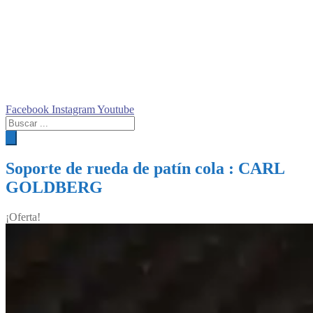
Facebook
Instagram
Youtube
Búsqueda
de
productos
Soporte de rueda de patín cola : CARL
GOLDBERG
¡Oferta!