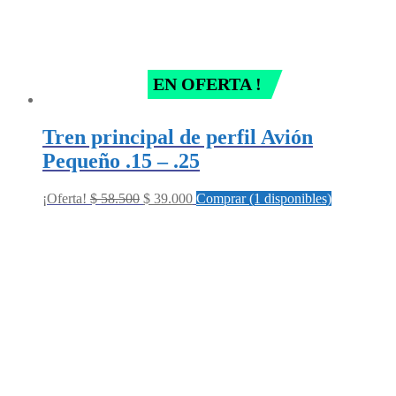
EN OFERTA !
Tren principal de perfil Avión
Pequeño .15 – .25
Original
Current
¡Oferta!
$
58.500
$
39.000
Comprar (1 disponibles)
price
price
was:
is:
$ 58.500.
$ 39.000.