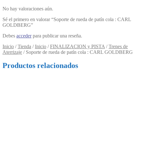
No hay valoraciones aún.
Sé el primero en valorar “Soporte de rueda de patín cola : CARL
GOLDBERG”
Debes
acceder
para publicar una reseña.
Inicio
/
Tienda
/
Inicio
/
FINALIZACION y PISTA
/
Trenes de
Aterrizaje
/
Soporte de rueda de patín cola : CARL GOLDBERG
Productos relacionados