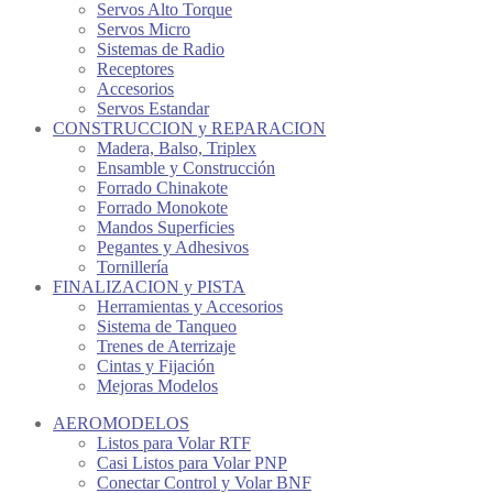
Servos Alto Torque
Servos Micro
Sistemas de Radio
Receptores
Accesorios
Servos Estandar
CONSTRUCCION y REPARACION
Madera, Balso, Triplex
Ensamble y Construcción
Forrado Chinakote
Forrado Monokote
Mandos Superficies
Pegantes y Adhesivos
Tornillería
FINALIZACION y PISTA
Herramientas y Accesorios
Sistema de Tanqueo
Trenes de Aterrizaje
Cintas y Fijación
Mejoras Modelos
AEROMODELOS
Listos para Volar RTF
Casi Listos para Volar PNP
Conectar Control y Volar BNF