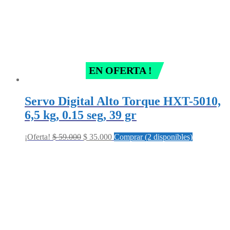
EN OFERTA !
Servo Digital Alto Torque HXT-5010,
6,5 kg, 0.15 seg, 39 gr
Original
Current
¡Oferta!
$
59.000
$
35.000
Comprar (2 disponibles)
price
price
was:
is:
$ 59.000.
$ 35.000.