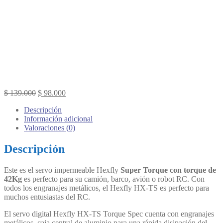
Original
Current
$
139.000
$
98.000
price
price
Descripción
was:
is:
Información adicional
$ 139.000.
$ 98.000.
Valoraciones (0)
Descripción
Este es el servo impermeable Hexfly
Super Torque
con torque de
42Kg
es perfecto para su camión, barco, avión o robot RC. Con
todos los engranajes metálicos, el Hexfly HX-TS es perfecto para
muchos entusiastas del RC.
El servo digital Hexfly HX-TS Torque Spec cuenta con engranajes
metálicos, caja central de aluminio para una rápida disipación del