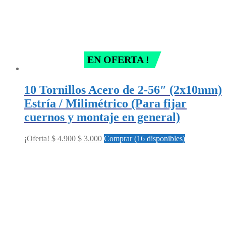
EN OFERTA !
10 Tornillos Acero de 2-56″ (2x10mm)
Estría / Milimétrico (Para fijar
cuernos y montaje en general)
Original
Current
¡Oferta!
$
4.900
$
3.000
Comprar (16 disponibles)
price
price
was:
is:
$ 4.900.
$ 3.000.