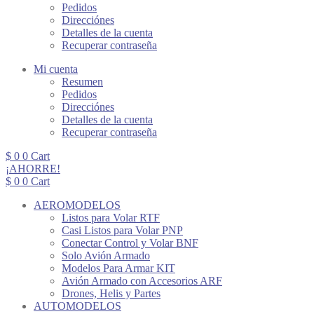
Pedidos
Direcciónes
Detalles de la cuenta
Recuperar contraseña
Mi cuenta
Resumen
Pedidos
Direcciónes
Detalles de la cuenta
Recuperar contraseña
$
0
0
Cart
¡AHORRE!
$
0
0
Cart
AEROMODELOS
Listos para Volar RTF
Casi Listos para Volar PNP
Conectar Control y Volar BNF
Solo Avión Armado
Modelos Para Armar KIT
Avión Armado con Accesorios ARF
Drones, Helis y Partes
AUTOMODELOS