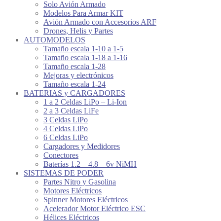
Solo Avión Armado
Modelos Para Armar KIT
Avión Armado con Accesorios ARF
Drones, Helis y Partes
AUTOMODELOS
Tamaño escala 1-10 a 1-5
Tamaño escala 1-18 a 1-16
Tamaño escala 1-28
Mejoras y electrónicos
Tamaño escala 1-24
BATERIAS y CARGADORES
1 a 2 Celdas LiPo – Li-Ion
2 a 3 Celdas LiFe
3 Celdas LiPo
4 Celdas LiPo
6 Celdas LiPo
Cargadores y Medidores
Conectores
Baterías 1.2 – 4.8 – 6v NiMH
SISTEMAS DE PODER
Partes Nitro y Gasolina
Motores Eléctricos
Spinner Motores Eléctricos
Acelerador Motor Eléctrico ESC
Hélices Eléctricos