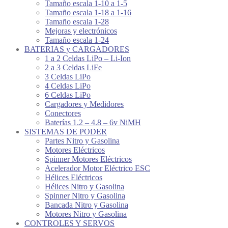
Tamaño escala 1-10 a 1-5
Tamaño escala 1-18 a 1-16
Tamaño escala 1-28
Mejoras y electrónicos
Tamaño escala 1-24
BATERIAS y CARGADORES
1 a 2 Celdas LiPo – Li-Ion
2 a 3 Celdas LiFe
3 Celdas LiPo
4 Celdas LiPo
6 Celdas LiPo
Cargadores y Medidores
Conectores
Baterías 1.2 – 4.8 – 6v NiMH
SISTEMAS DE PODER
Partes Nitro y Gasolina
Motores Eléctricos
Spinner Motores Eléctricos
Acelerador Motor Eléctrico ESC
Hélices Eléctricos
Hélices Nitro y Gasolina
Spinner Nitro y Gasolina
Bancada Nitro y Gasolina
Motores Nitro y Gasolina
CONTROLES Y SERVOS