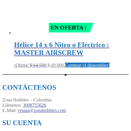
EN OFERTA !
Hélice 14 x 6 Nitro o Eléctrico :
MASTER AIRSCREW
Original
Current
¡Oferta!
$
64.500
$
49.000
Comprar (4 disponibles)
price
price
was:
is:
$ 64.500.
$ 49.000.
CONTÁCTENOS
Zona Hobbies – Colombia
Llámenos:
3008755626
E-Mail:
ventas@zonahobbies.com
SU CUENTA