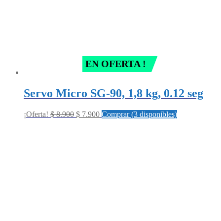
EN OFERTA !
Servo Micro SG-90, 1,8 kg, 0.12 seg
Original
Current
¡Oferta!
$
8.900
$
7.900
Comprar (3 disponibles)
price
price
was:
is:
$ 8.900.
$ 7.900.