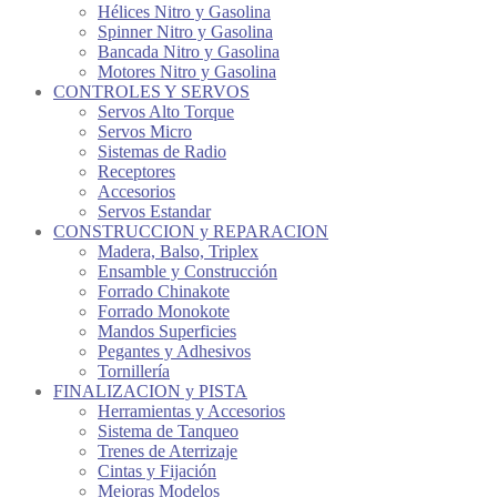
Hélices Nitro y Gasolina
Spinner Nitro y Gasolina
Bancada Nitro y Gasolina
Motores Nitro y Gasolina
CONTROLES Y SERVOS
Servos Alto Torque
Servos Micro
Sistemas de Radio
Receptores
Accesorios
Servos Estandar
CONSTRUCCION y REPARACION
Madera, Balso, Triplex
Ensamble y Construcción
Forrado Chinakote
Forrado Monokote
Mandos Superficies
Pegantes y Adhesivos
Tornillería
FINALIZACION y PISTA
Herramientas y Accesorios
Sistema de Tanqueo
Trenes de Aterrizaje
Cintas y Fijación
Mejoras Modelos