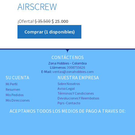
AIRSCREW
¡Oferta!
$
35.500
$
25.000
Comprar (1 disponibles)
CONTÁCTENOS
Zona Hobbies – Colombia
Llámenos:
3008755626
E-Mail:
ventas@zonahobbies.com
SU CUENTA
NUESTRA EMPRESA
Sobre Nosotros
Mi Perfil
Aviso Legal
Resumen
Términos Y Condiciones
Mis Pedidos
Devoluciones Y Reembolsos
Mis Direcciones
Pqrs -Contacto
ACEPTAMOS TODOS LOS MEDIOS DE PAGO A TRAVES DE: