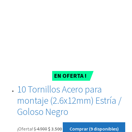
EN OFERTA !
10 Tornillos Acero para
montaje (2.6x12mm) Estría /
Goloso Negro
¡Oferta!
$
4.900
$
3.500
Comprar (9 disponibles)