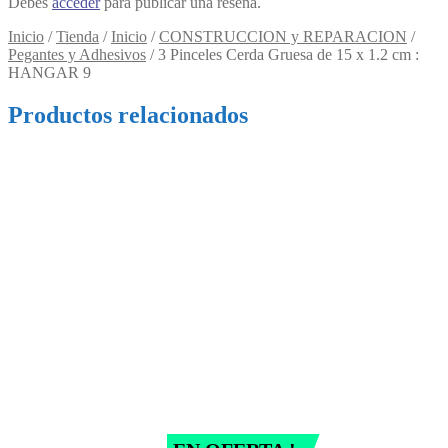
Debes
acceder
para publicar una reseña.
Inicio
/
Tienda
/
Inicio
/
CONSTRUCCION y REPARACION
/
Pegantes y Adhesivos
/
3 Pinceles Cerda Gruesa de 15 x 1.2 cm :
HANGAR 9
Productos relacionados