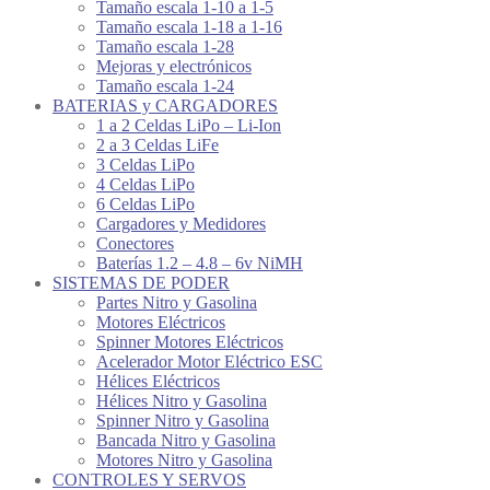
Tamaño escala 1-10 a 1-5
Tamaño escala 1-18 a 1-16
Tamaño escala 1-28
Mejoras y electrónicos
Tamaño escala 1-24
BATERIAS y CARGADORES
1 a 2 Celdas LiPo – Li-Ion
2 a 3 Celdas LiFe
3 Celdas LiPo
4 Celdas LiPo
6 Celdas LiPo
Cargadores y Medidores
Conectores
Baterías 1.2 – 4.8 – 6v NiMH
SISTEMAS DE PODER
Partes Nitro y Gasolina
Motores Eléctricos
Spinner Motores Eléctricos
Acelerador Motor Eléctrico ESC
Hélices Eléctricos
Hélices Nitro y Gasolina
Spinner Nitro y Gasolina
Bancada Nitro y Gasolina
Motores Nitro y Gasolina
CONTROLES Y SERVOS