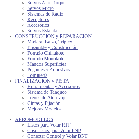
Servos Alto Torque
Servos Micro
Sistemas de Radio
Receptores
Accesorios
Servos Estandar
CONSTRUCCION y REPARACION
Madera, Balso, Triplex
Ensamble y Construcción
Forrado Chinakote
Forrado Monokote
Mandos Superficies
Pegantes y Adhesivos
Tornillería
FINALIZACION y PISTA
Herramientas y Accesorios
Sistema de Tanqueo
Trenes de Aterrizaje
Cintas y Fijación
Mejoras Modelos
AEROMODELOS
Listos para Volar RTF
Casi Listos para Volar PNP
Conectar Control y Volar BNF