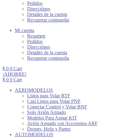
Pedidos
Direcciónes
Detalles de la cuenta
Recuperar contraseña
Mi cuenta
Resumen
Pedidos
Direcciónes
Detalles de la cuenta
Recuperar contraseña
$
0
0
Cart
¡AHORRE!
$
0
0
Cart
AEROMODELOS
Listos para Volar RTF
Casi Listos para Volar PNP
Conectar Control y Volar BNF
Solo Avión Armado
Modelos Para Armar KIT
Avión Armado con Accesorios ARF
Drones, Helis y Partes
AUTOMODELOS