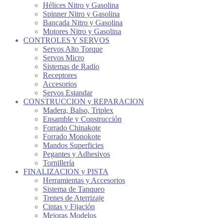
Hélices Nitro y Gasolina
Spinner Nitro y Gasolina
Bancada Nitro y Gasolina
Motores Nitro y Gasolina
CONTROLES Y SERVOS
Servos Alto Torque
Servos Micro
Sistemas de Radio
Receptores
Accesorios
Servos Estandar
CONSTRUCCION y REPARACION
Madera, Balso, Triplex
Ensamble y Construcción
Forrado Chinakote
Forrado Monokote
Mandos Superficies
Pegantes y Adhesivos
Tornillería
FINALIZACION y PISTA
Herramientas y Accesorios
Sistema de Tanqueo
Trenes de Aterrizaje
Cintas y Fijación
Mejoras Modelos