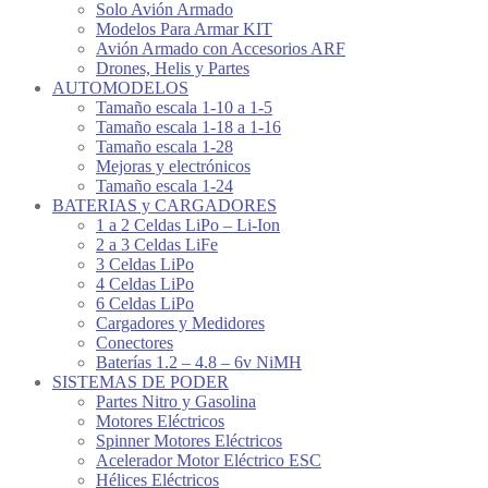
Solo Avión Armado
Modelos Para Armar KIT
Avión Armado con Accesorios ARF
Drones, Helis y Partes
AUTOMODELOS
Tamaño escala 1-10 a 1-5
Tamaño escala 1-18 a 1-16
Tamaño escala 1-28
Mejoras y electrónicos
Tamaño escala 1-24
BATERIAS y CARGADORES
1 a 2 Celdas LiPo – Li-Ion
2 a 3 Celdas LiFe
3 Celdas LiPo
4 Celdas LiPo
6 Celdas LiPo
Cargadores y Medidores
Conectores
Baterías 1.2 – 4.8 – 6v NiMH
SISTEMAS DE PODER
Partes Nitro y Gasolina
Motores Eléctricos
Spinner Motores Eléctricos
Acelerador Motor Eléctrico ESC
Hélices Eléctricos