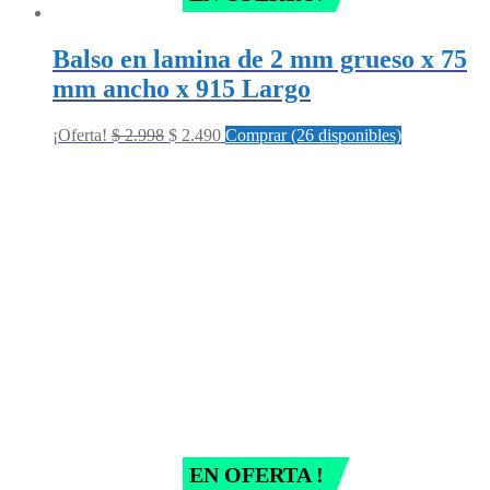
Balso en lamina de 2 mm grueso x 75
mm ancho x 915 Largo
Original
Current
¡Oferta!
$
2.998
$
2.490
Comprar (26 disponibles)
price
price
was:
is:
$ 2.998.
$ 2.490.
EN OFERTA !