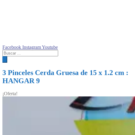
Facebook
Instagram
Youtube
Búsqueda
de
productos
3 Pinceles Cerda Gruesa de 15 x 1.2 cm :
HANGAR 9
¡Oferta!