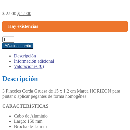
Original
Current
$
2.900
$
1.900
price
price
was:
is:
Hay existencias
$ 2.900.
$ 1.900.
3
Pinceles
Añadir al carrito
Cerda
Gruesa
Descripción
de
Información adicional
15
Valoraciones (0)
x
1.2
Descripción
cm
:
3 Pinceles Cerda Gruesa de 15 x 1.2 cm Marca HORIZON para
HANGAR
pintar o aplicar pegantes de forma homogénea.
9
cantidad
CARACTERÍSTICAS
Cabo de Aluminio
Largo: 150 mm
Brocha de 12 mm