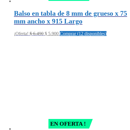
Balso en tabla de 8 mm de grueso x 75
mm ancho x 915 Largo
Original
Current
¡Oferta!
$
6.490
$
5.900
Comprar (12 disponibles)
price
price
was:
is:
$ 6.490.
$ 5.900.
EN OFERTA !