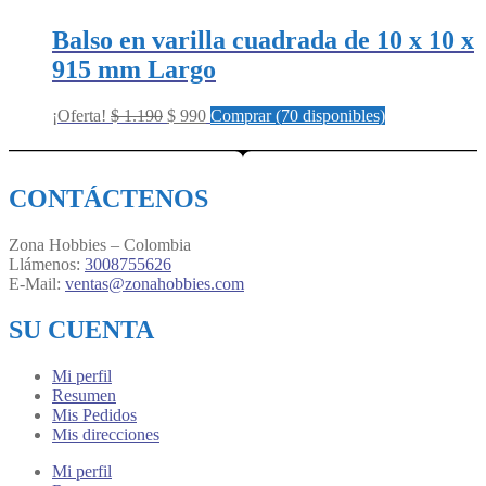
Balso en varilla cuadrada de 10 x 10 x
915 mm Largo
Original
Current
¡Oferta!
$
1.190
$
990
Comprar (70 disponibles)
price
price
was:
is:
$ 1.190.
$ 990.
CONTÁCTENOS
Zona Hobbies – Colombia
Llámenos:
3008755626
E-Mail:
ventas@zonahobbies.com
SU CUENTA
Mi perfil
Resumen
Mis Pedidos
Mis direcciones
Mi perfil