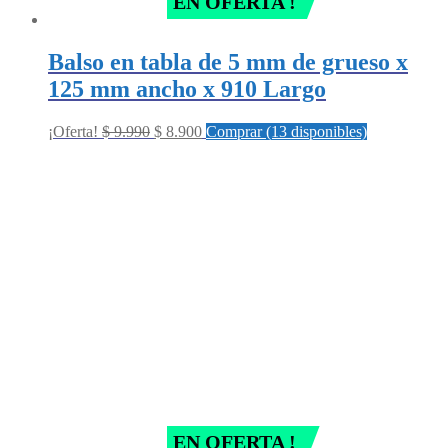
EN OFERTA !
Balso en tabla de 5 mm de grueso x
125 mm ancho x 910 Largo
Original
Current
¡Oferta!
$
9.990
$
8.900
Comprar (13 disponibles)
price
price
was:
is:
$ 9.990.
$ 8.900.
EN OFERTA !