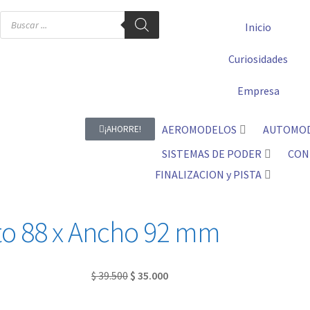
Inicio
Curiosidades
Empresa
AEROMODELOS
AUTOMO
¡AHORRE!
SISTEMAS DE PODER
CON
FINALIZACION y PISTA
lto 88 x Ancho 92 mm
$
39.500
$
35.000