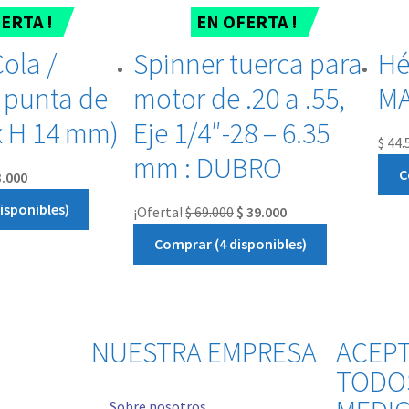
ERTA !
EN OFERTA !
Cola /
Spinner tuerca para
Hél
 punta de
motor de .20 a .55,
MA
 x H 14 mm)
Eje 1/4″-28 – 6.35
$
44.
mm : DUBRO
C
.000
isponibles)
¡Oferta!
$
69.000
$
39.000
Comprar (4 disponibles)
NUESTRA EMPRESA
ACEP
TODO
Sobre nosotros