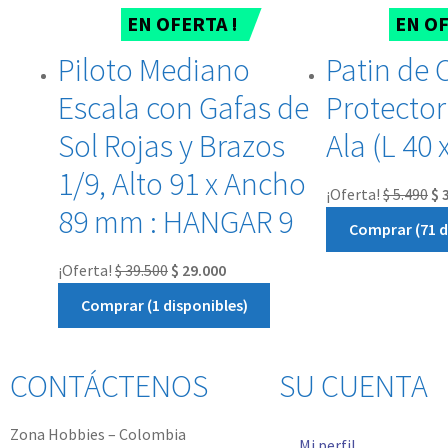
EN OFERTA !
EN OF
Piloto Mediano
Patin de 
Escala con Gafas de
Protector
Sol Rojas y Brazos
Ala (L 40
1/9, Alto 91 x Ancho
¡Oferta!
$
5.490
$
3
89 mm : HANGAR 9
Comprar (71 d
¡Oferta!
$
39.500
$
29.000
Comprar (1 disponibles)
CONTÁCTENOS
SU CUENTA
Zona Hobbies – Colombia
Mi perfil