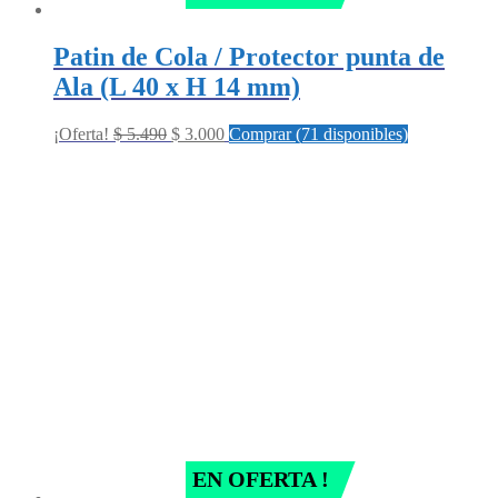
Patin de Cola / Protector punta de
Ala (L 40 x H 14 mm)
Original
Current
¡Oferta!
$
5.490
$
3.000
Comprar (71 disponibles)
price
price
was:
is:
$ 5.490.
$ 3.000.
EN OFERTA !