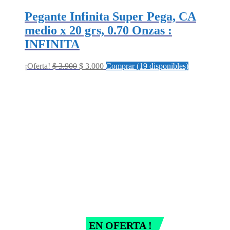
Pegante Infinita Super Pega, CA
medio x 20 grs, 0.70 Onzas :
INFINITA
Original
Current
¡Oferta!
$
3.900
$
3.000
Comprar (19 disponibles)
price
price
was:
is:
$ 3.900.
$ 3.000.
EN OFERTA !