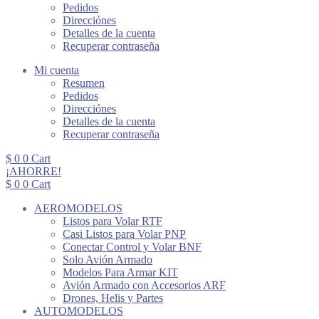
Pedidos
Direcciónes
Detalles de la cuenta
Recuperar contraseña
Mi cuenta
Resumen
Pedidos
Direcciónes
Detalles de la cuenta
Recuperar contraseña
$
0
0
Cart
¡AHORRE!
$
0
0
Cart
AEROMODELOS
Listos para Volar RTF
Casi Listos para Volar PNP
Conectar Control y Volar BNF
Solo Avión Armado
Modelos Para Armar KIT
Avión Armado con Accesorios ARF
Drones, Helis y Partes
AUTOMODELOS