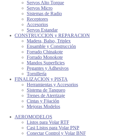
Servos Alto Torque
Servos Micro
Sistemas de Radio
Receptores
Accesorios
Servos Estandar
CONSTRUCCION y REPARACION
Madera, Balso, Triplex
Ensamble y Construcción
Forrado Chinakote
Forrado Monokote
Mandos Superficies
Pegantes y Adhesivos
Tornillería
FINALIZACION y PISTA
Herramientas y Accesorios
Sistema de Tanqueo
Trenes de Aterrizaje
Cintas y Fijación
Mejoras Modelos
AEROMODELOS
Listos para Volar RTF
Casi Listos para Volar PNP
Conectar Control y Volar BNF