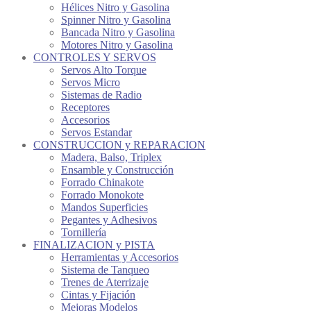
Hélices Nitro y Gasolina
Spinner Nitro y Gasolina
Bancada Nitro y Gasolina
Motores Nitro y Gasolina
CONTROLES Y SERVOS
Servos Alto Torque
Servos Micro
Sistemas de Radio
Receptores
Accesorios
Servos Estandar
CONSTRUCCION y REPARACION
Madera, Balso, Triplex
Ensamble y Construcción
Forrado Chinakote
Forrado Monokote
Mandos Superficies
Pegantes y Adhesivos
Tornillería
FINALIZACION y PISTA
Herramientas y Accesorios
Sistema de Tanqueo
Trenes de Aterrizaje
Cintas y Fijación
Mejoras Modelos