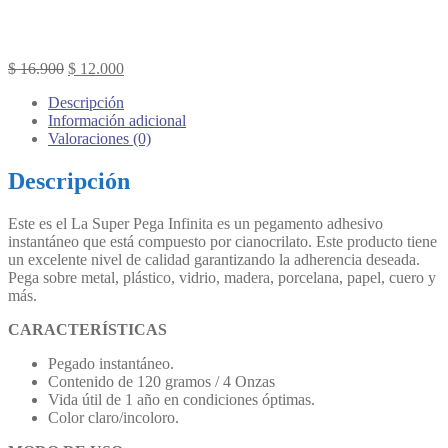
Original
Current
$
16.900
$
12.000
price
price
Descripción
was:
is:
Información adicional
$ 16.900.
$ 12.000.
Valoraciones (0)
Descripción
Este es el La Super Pega Infinita es un pegamento adhesivo
instantáneo que está compuesto por cianocrilato. Este producto tiene
un excelente nivel de calidad garantizando la adherencia deseada.
Pega sobre metal, plástico, vidrio, madera, porcelana, papel, cuero y
más.
CARACTERÍSTICAS
Pegado instantáneo.
Contenido de 120 gramos / 4 Onzas
Vida útil de 1 año en condiciones óptimas.
Color claro/incoloro.