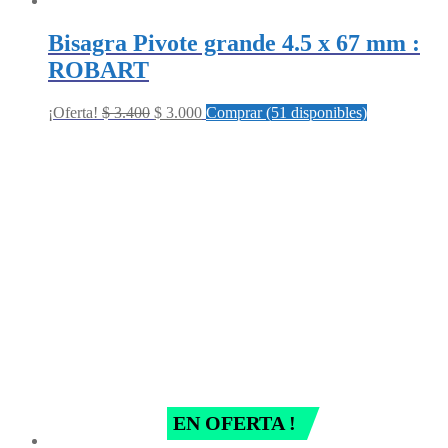
Bisagra Pivote grande 4.5 x 67 mm :
ROBART
Original
Current
¡Oferta!
$
3.400
$
3.000
Comprar (51 disponibles)
price
price
was:
is:
$ 3.400.
$ 3.000.
EN OFERTA !