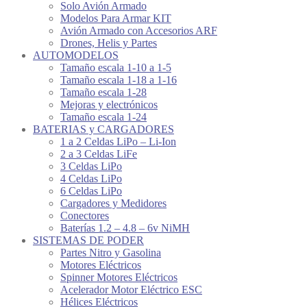
Solo Avión Armado
Modelos Para Armar KIT
Avión Armado con Accesorios ARF
Drones, Helis y Partes
AUTOMODELOS
Tamaño escala 1-10 a 1-5
Tamaño escala 1-18 a 1-16
Tamaño escala 1-28
Mejoras y electrónicos
Tamaño escala 1-24
BATERIAS y CARGADORES
1 a 2 Celdas LiPo – Li-Ion
2 a 3 Celdas LiFe
3 Celdas LiPo
4 Celdas LiPo
6 Celdas LiPo
Cargadores y Medidores
Conectores
Baterías 1.2 – 4.8 – 6v NiMH
SISTEMAS DE PODER
Partes Nitro y Gasolina
Motores Eléctricos
Spinner Motores Eléctricos
Acelerador Motor Eléctrico ESC
Hélices Eléctricos