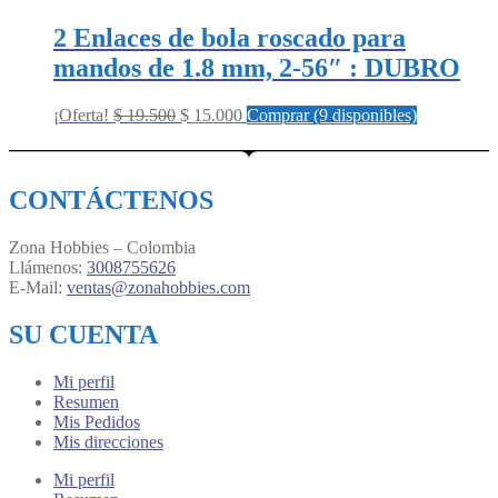
2 Enlaces de bola roscado para
mandos de 1.8 mm, 2-56″ : DUBRO
Original
Current
¡Oferta!
$
19.500
$
15.000
Comprar (9 disponibles)
price
price
was:
is:
$ 19.500.
$ 15.000.
CONTÁCTENOS
Zona Hobbies – Colombia
Llámenos:
3008755626
E-Mail:
ventas@zonahobbies.com
SU CUENTA
Mi perfil
Resumen
Mis Pedidos
Mis direcciones
Mi perfil