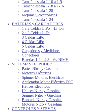
Tamaño escala 1-10 a 1-5
Tamaño escala 1-18 a 1-16
Tamaño escala 1-28
Mejoras y electrónicos
Tamaño escala 1-24
BATERIAS y CARGADORES
1 a 2 Celdas LiPo – Li-Ion
2 a 3 Celdas LiFe
3 Celdas LiPo
4 Celdas LiPo
6 Celdas LiPo
Cargadores y Medidores
Conectores
Baterías 1.2 – 4.8 – 6v NiMH
SISTEMAS DE PODER
Partes Nitro y Gasolina
Motores Eléctricos
Spinner Motores Eléctricos
Acelerador Motor Eléctrico ESC
Hélices Eléctricos
Hélices Nitro y Gasolina
Spinner Nitro y Gasolina
Bancada Nitro y Gasolina
Motores Nitro y Gasolina
CONTROLES Y SERVOS