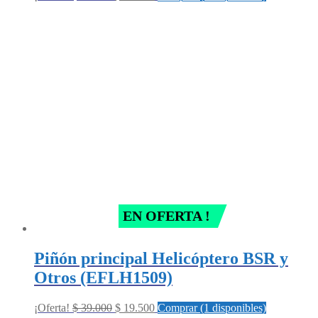
price
price
was:
is:
$ 39.000.
$ 19.500.
EN OFERTA !
Piñón principal Helicóptero BSR y
Otros (EFLH1509)
Original
Current
¡Oferta!
$
39.000
$
19.500
Comprar (1 disponibles)