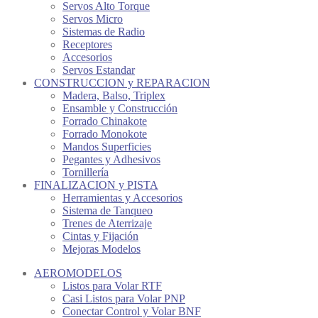
Servos Alto Torque
Servos Micro
Sistemas de Radio
Receptores
Accesorios
Servos Estandar
CONSTRUCCION y REPARACION
Madera, Balso, Triplex
Ensamble y Construcción
Forrado Chinakote
Forrado Monokote
Mandos Superficies
Pegantes y Adhesivos
Tornillería
FINALIZACION y PISTA
Herramientas y Accesorios
Sistema de Tanqueo
Trenes de Aterrizaje
Cintas y Fijación
Mejoras Modelos
AEROMODELOS
Listos para Volar RTF
Casi Listos para Volar PNP
Conectar Control y Volar BNF