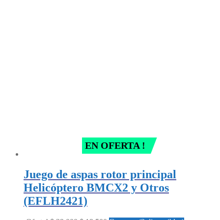
price
price
was:
is:
$ 39.000.
$ 19.500.
EN OFERTA !
Juego de aspas rotor principal
Helicóptero BMCX2 y Otros
(EFLH2421)