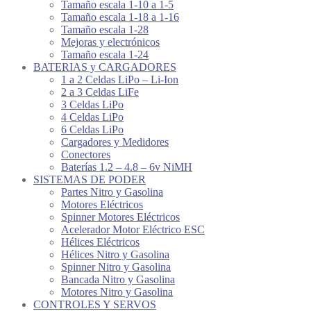
Tamaño escala 1-10 a 1-5
Tamaño escala 1-18 a 1-16
Tamaño escala 1-28
Mejoras y electrónicos
Tamaño escala 1-24
BATERIAS y CARGADORES
1 a 2 Celdas LiPo – Li-Ion
2 a 3 Celdas LiFe
3 Celdas LiPo
4 Celdas LiPo
6 Celdas LiPo
Cargadores y Medidores
Conectores
Baterías 1.2 – 4.8 – 6v NiMH
SISTEMAS DE PODER
Partes Nitro y Gasolina
Motores Eléctricos
Spinner Motores Eléctricos
Acelerador Motor Eléctrico ESC
Hélices Eléctricos
Hélices Nitro y Gasolina
Spinner Nitro y Gasolina
Bancada Nitro y Gasolina
Motores Nitro y Gasolina
CONTROLES Y SERVOS