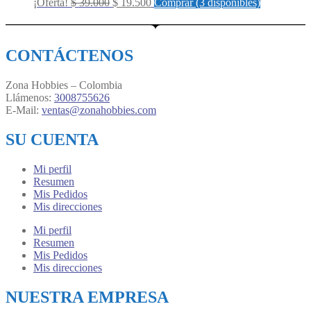
Original
Current
¡Oferta!
$
39.000
$
19.500
Comprar (3 disponibles)
price
price
was:
is:
$ 39.000.
$ 19.500.
CONTÁCTENOS
Zona Hobbies – Colombia
Llámenos:
3008755626
E-Mail:
ventas@zonahobbies.com
SU CUENTA
Mi perfil
Resumen
Mis Pedidos
Mis direcciones
Mi perfil
Resumen
Mis Pedidos
Mis direcciones
NUESTRA EMPRESA