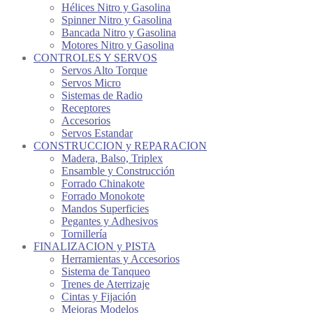
Hélices Nitro y Gasolina
Spinner Nitro y Gasolina
Bancada Nitro y Gasolina
Motores Nitro y Gasolina
CONTROLES Y SERVOS
Servos Alto Torque
Servos Micro
Sistemas de Radio
Receptores
Accesorios
Servos Estandar
CONSTRUCCION y REPARACION
Madera, Balso, Triplex
Ensamble y Construcción
Forrado Chinakote
Forrado Monokote
Mandos Superficies
Pegantes y Adhesivos
Tornillería
FINALIZACION y PISTA
Herramientas y Accesorios
Sistema de Tanqueo
Trenes de Aterrizaje
Cintas y Fijación
Mejoras Modelos