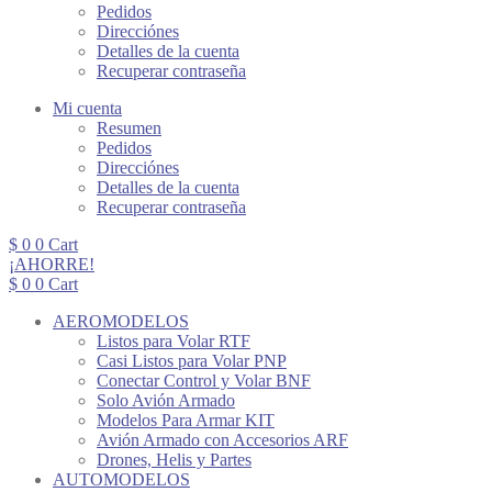
Pedidos
Direcciónes
Detalles de la cuenta
Recuperar contraseña
Mi cuenta
Resumen
Pedidos
Direcciónes
Detalles de la cuenta
Recuperar contraseña
$
0
0
Cart
¡AHORRE!
$
0
0
Cart
AEROMODELOS
Listos para Volar RTF
Casi Listos para Volar PNP
Conectar Control y Volar BNF
Solo Avión Armado
Modelos Para Armar KIT
Avión Armado con Accesorios ARF
Drones, Helis y Partes
AUTOMODELOS