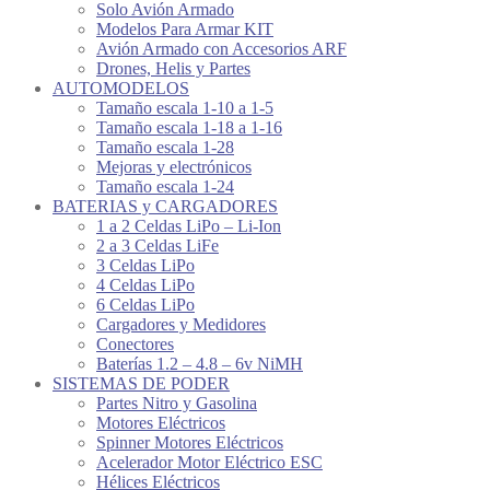
Solo Avión Armado
Modelos Para Armar KIT
Avión Armado con Accesorios ARF
Drones, Helis y Partes
AUTOMODELOS
Tamaño escala 1-10 a 1-5
Tamaño escala 1-18 a 1-16
Tamaño escala 1-28
Mejoras y electrónicos
Tamaño escala 1-24
BATERIAS y CARGADORES
1 a 2 Celdas LiPo – Li-Ion
2 a 3 Celdas LiFe
3 Celdas LiPo
4 Celdas LiPo
6 Celdas LiPo
Cargadores y Medidores
Conectores
Baterías 1.2 – 4.8 – 6v NiMH
SISTEMAS DE PODER
Partes Nitro y Gasolina
Motores Eléctricos
Spinner Motores Eléctricos
Acelerador Motor Eléctrico ESC
Hélices Eléctricos