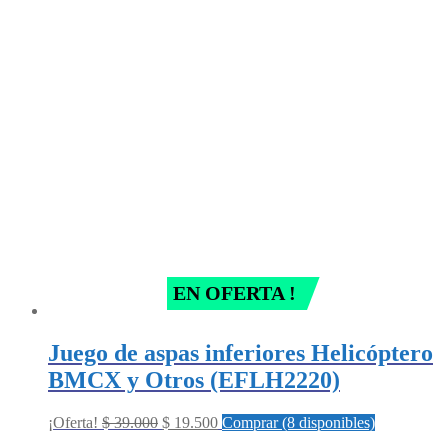
EN OFERTA !
Juego de aspas inferiores Helicóptero
BMCX y Otros (EFLH2220)
Original
Current
¡Oferta!
$
39.000
$
19.500
Comprar (8 disponibles)
price
price