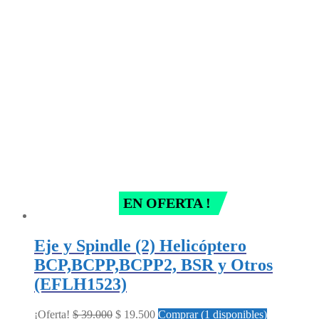
was:
is:
$ 39.000.
$ 19.500.
EN OFERTA !
Eje y Spindle (2) Helicóptero
BCP,BCPP,BCPP2, BSR y Otros
(EFLH1523)
Original
Current
¡Oferta!
$
39.000
$
19.500
Comprar (1 disponibles)