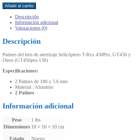
Patines
Añadir al carrito
del
tren
Descripción
de
Información adicional
aterrizaje
Valoraciones (0)
helicóptero
T-
Descripción
Rex
450Pro,
Patines del tren de aterrizaje helicóptero T-Rex 450Pro, GT450 y
GT450
Otros (GT450pro-130)
y
Otros
Especificaciones:
(GT450pro-
130)
2 Patines de 180 x 5.6 mm
cantidad
Material : Aluminio
2 Patines
Información adicional
Peso
1 lbs
Dimensiones
10 × 10 × 10 cm
Estado
Nuevo