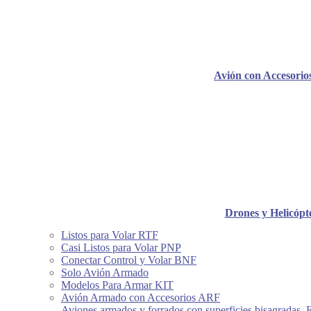
Avión con Accesori
Drones y Helicópt
Listos para Volar RTF
Casi Listos para Volar PNP
Conectar Control y Volar BNF
Solo Avión Armado
Modelos Para Armar KIT
Avión Armado con Accesorios ARF
Aviones armados y forrados con superficies bisagradas, 