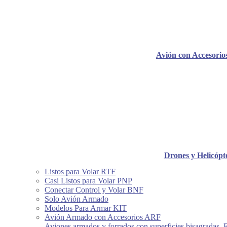
Avión con Accesori
Drones y Helicópt
Listos para Volar RTF
Casi Listos para Volar PNP
Conectar Control y Volar BNF
Solo Avión Armado
Modelos Para Armar KIT
Avión Armado con Accesorios ARF
Aviones armados y forrados con superficies bisagradas, 