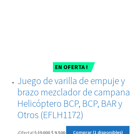
EN OFERTA !
Juego de varilla de empuje y
brazo mezclador de campana
Helicóptero BCP, BCP, BAR y
Otros (EFLH1172)
¡Oferta!
$
19.000
$
9.500
Comprar (1 disponibles)