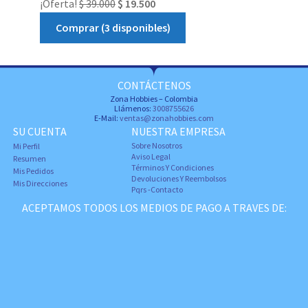
¡Oferta!
$
39.000
$
19.500
Comprar (3 disponibles)
CONTÁCTENOS
Zona Hobbies – Colombia
Llámenos:
3008755626
E-Mail:
ventas@zonahobbies.com
SU CUENTA
NUESTRA EMPRESA
Sobre Nosotros
Mi Perfil
Aviso Legal
Resumen
Términos Y Condiciones
Mis Pedidos
Devoluciones Y Reembolsos
Mis Direcciones
Pqrs -Contacto
ACEPTAMOS TODOS LOS MEDIOS DE PAGO A TRAVES DE: