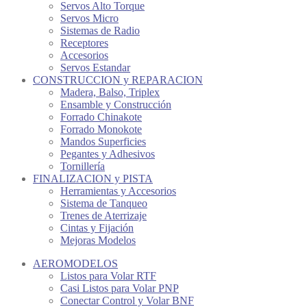
Servos Alto Torque
Servos Micro
Sistemas de Radio
Receptores
Accesorios
Servos Estandar
CONSTRUCCION y REPARACION
Madera, Balso, Triplex
Ensamble y Construcción
Forrado Chinakote
Forrado Monokote
Mandos Superficies
Pegantes y Adhesivos
Tornillería
FINALIZACION y PISTA
Herramientas y Accesorios
Sistema de Tanqueo
Trenes de Aterrizaje
Cintas y Fijación
Mejoras Modelos
AEROMODELOS
Listos para Volar RTF
Casi Listos para Volar PNP
Conectar Control y Volar BNF