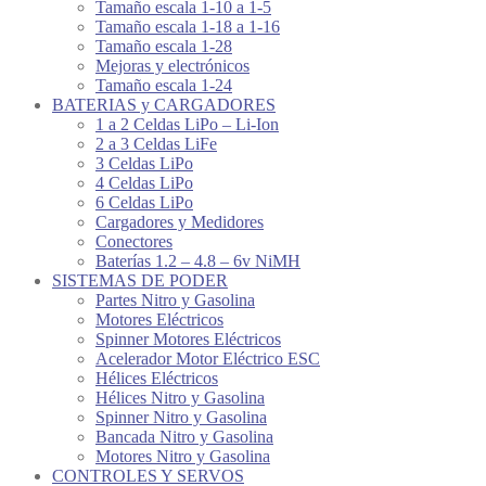
Tamaño escala 1-10 a 1-5
Tamaño escala 1-18 a 1-16
Tamaño escala 1-28
Mejoras y electrónicos
Tamaño escala 1-24
BATERIAS y CARGADORES
1 a 2 Celdas LiPo – Li-Ion
2 a 3 Celdas LiFe
3 Celdas LiPo
4 Celdas LiPo
6 Celdas LiPo
Cargadores y Medidores
Conectores
Baterías 1.2 – 4.8 – 6v NiMH
SISTEMAS DE PODER
Partes Nitro y Gasolina
Motores Eléctricos
Spinner Motores Eléctricos
Acelerador Motor Eléctrico ESC
Hélices Eléctricos
Hélices Nitro y Gasolina
Spinner Nitro y Gasolina
Bancada Nitro y Gasolina
Motores Nitro y Gasolina
CONTROLES Y SERVOS