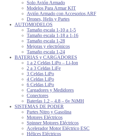
Solo Avión Armado
Modelos Para Armar KIT
Avión Armado con Accesorios ARF
Drones, Helis y Partes
AUTOMODELOS
Tamaño escala 1-10 a 1-5
Tamaño escala 1-18 a 1-16
Tamaño escala 1-28
Mejoras y electrónicos
Tamaño escala 1-24
BATERIAS y CARGADORES
1 a 2 Celdas LiPo – Li-Ion
2 a 3 Celdas LiFe
3 Celdas LiPo
4 Celdas LiPo
6 Celdas LiPo
Cargadores y Medidores
Conectores
Baterías 1.2 – 4.8 – 6v NiMH
SISTEMAS DE PODER
Partes Nitro y Gasolina
Motores Eléctricos
Spinner Motores Eléctricos
Acelerador Motor Eléctrico ESC
Hélices Eléctricos