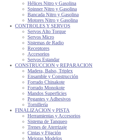
Hélices Nitro y Gasolina
Spinner Nitro y Gasolina
Bancada Nitro y Gasolina
Motores Nitro y Gasolina
CONTROLES Y SERVOS
Servos Alto Torque
Servos Micro
Sistemas de Radio
Receptores
Accesorios
Servos Estandar
CONSTRUCCION y REPARACION
Madera, Balso, Triplex
Ensamble y Construcción
Forrado Chinakote
Forrado Monokote
Mandos Superficies
Pegantes y Adhesivos
Tornillería
FINALIZACION y PISTA
Herramientas y Accesorios
Sistema de Tanqueo
Trenes de Aterrizaje
Cintas y Fijación
Mejoras Modelos