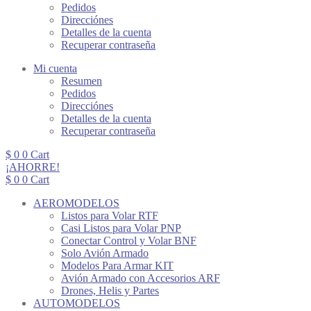
Pedidos
Direcciónes
Detalles de la cuenta
Recuperar contraseña
Mi cuenta
Resumen
Pedidos
Direcciónes
Detalles de la cuenta
Recuperar contraseña
$
0
0
Cart
¡AHORRE!
$
0
0
Cart
AEROMODELOS
Listos para Volar RTF
Casi Listos para Volar PNP
Conectar Control y Volar BNF
Solo Avión Armado
Modelos Para Armar KIT
Avión Armado con Accesorios ARF
Drones, Helis y Partes
AUTOMODELOS