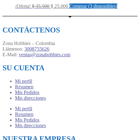
Original
Current
¡Oferta!
$
35.500
$
25.000
Comprar (3 disponibles)
price
price
was:
is:
$ 35.500.
$ 25.000.
CONTÁCTENOS
Zona Hobbies – Colombia
Llámenos:
3008755626
E-Mail:
ventas@zonahobbies.com
SU CUENTA
Mi perfil
Resumen
Mis Pedidos
Mis direcciones
Mi perfil
Resumen
Mis Pedidos
Mis direcciones
NUESTRA EMPRESA