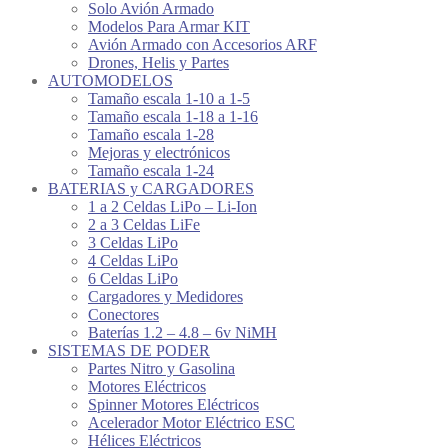
Solo Avión Armado
Modelos Para Armar KIT
Avión Armado con Accesorios ARF
Drones, Helis y Partes
AUTOMODELOS
Tamaño escala 1-10 a 1-5
Tamaño escala 1-18 a 1-16
Tamaño escala 1-28
Mejoras y electrónicos
Tamaño escala 1-24
BATERIAS y CARGADORES
1 a 2 Celdas LiPo – Li-Ion
2 a 3 Celdas LiFe
3 Celdas LiPo
4 Celdas LiPo
6 Celdas LiPo
Cargadores y Medidores
Conectores
Baterías 1.2 – 4.8 – 6v NiMH
SISTEMAS DE PODER
Partes Nitro y Gasolina
Motores Eléctricos
Spinner Motores Eléctricos
Acelerador Motor Eléctrico ESC
Hélices Eléctricos