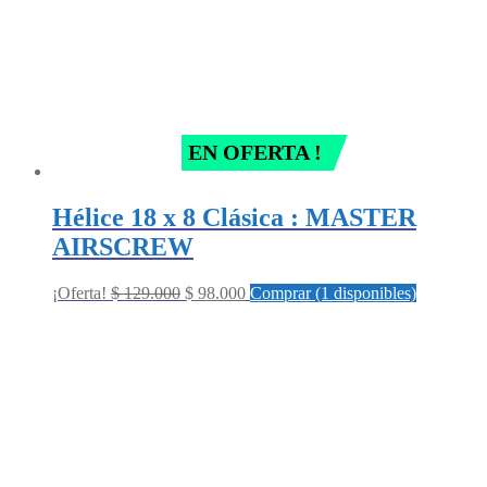
EN OFERTA !
Hélice 18 x 8 Clásica : MASTER
AIRSCREW
Original
Current
¡Oferta!
$
129.000
$
98.000
Comprar (1 disponibles)
price
price
was:
is:
$ 129.000.
$ 98.000.