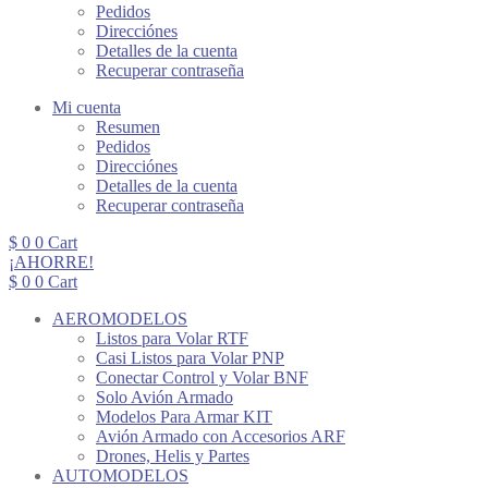
Pedidos
Direcciónes
Detalles de la cuenta
Recuperar contraseña
Mi cuenta
Resumen
Pedidos
Direcciónes
Detalles de la cuenta
Recuperar contraseña
$
0
0
Cart
¡AHORRE!
$
0
0
Cart
AEROMODELOS
Listos para Volar RTF
Casi Listos para Volar PNP
Conectar Control y Volar BNF
Solo Avión Armado
Modelos Para Armar KIT
Avión Armado con Accesorios ARF
Drones, Helis y Partes
AUTOMODELOS