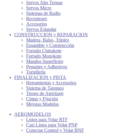
Servos Alto Torque
Servos Micro
Sistemas de Radio
Receptores
Accesorios
Servos Estandar
CONSTRUCCION y REPARACION
Madera, Balso, Triplex
Ensamble y Construcción
Forrado Chinakote
Forrado Monokote
Mandos Superficies
Pegantes y Adhesivos
Tornillería
FINALIZACION y PISTA
Herramientas y Accesorios
Sistema de Tanqueo
Trenes de Aterrizaje
Cintas y Fijación
Mejoras Modelos
AEROMODELOS
Listos para Volar RTF
Casi Listos para Volar PNP
Conectar Control y Volar BNF