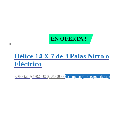
EN OFERTA !
Hélice 14 X 7 de 3 Palas Nitro o
Eléctrico
Original
Current
¡Oferta!
$
98.500
$
79.000
Comprar (1 disponibles)
price
price
was:
is:
$ 98.500.
$ 79.000.