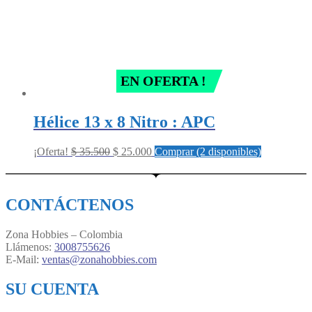
EN OFERTA !
Hélice 13 x 8 Nitro : APC
Original
Current
¡Oferta!
$
35.500
$
25.000
Comprar (2 disponibles)
price
price
was:
is:
$ 35.500.
$ 25.000.
CONTÁCTENOS
Zona Hobbies – Colombia
Llámenos:
3008755626
E-Mail:
ventas@zonahobbies.com
SU CUENTA