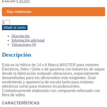
Original
Current
$
64.500
$
49.000
price
price
was:
is:
Hay existencias
$ 64.500.
$ 49.000.
Hélice
14
Añadir al carrito
x
6
Descripción
Nitro
Información adicional
o
Valoraciones (0)
Eléctrico
:
Descripción
MASTER
AIRSCREW
Esta es la Hélice de 14 x 6 Marca MASTER para motores
cantidad
Electricos, Nitro / Glow o de gasolina con balanceo de aspas
desde la fabricación evitando vibraciones, especialmente
desarrolladas para los aficionados más exigentes. Gran
rendimiento y apariencia de escala tanto para motores
eléctricos como para motores incandescentes.
Cuidadosamente elaborado con compuesto reforzado con
fibra de vidrio.
CARACTERÍSTICAS