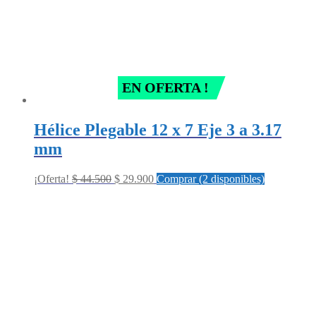
EN OFERTA !
Hélice Plegable 12 x 7 Eje 3 a 3.17
mm
Original
Current
¡Oferta!
$
44.500
$
29.900
Comprar (2 disponibles)
price
price
was:
is:
$ 44.500.
$ 29.900.