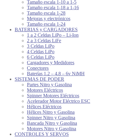
Tamaño escala 1-10 a 1-5
Tamaño escala 1-18 a 1-16
Tamaño escala 1-28
Mejoras y electrónicos
Tamaño escala 1-24
BATERIAS y CARGADORES
1 a 2 Celdas LiPo – Li-Ion
2 a 3 Celdas LiFe
3 Celdas LiPo
4 Celdas LiPo
6 Celdas LiPo
Cargadores y Medidores
Conectores
Baterías 1.2 – 4.8 – 6v NiMH
SISTEMAS DE PODER
Partes Nitro y Gasolina
Motores Eléctricos
Spinner Motores Eléctricos
Acelerador Motor Eléctrico ESC
Hélices Eléctricos
Hélices Nitro y Gasolina
Spinner Nitro y Gasolina
Bancada Nitro y Gasolina
Motores Nitro y Gasolina
CONTROLES Y SERVOS