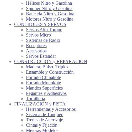
Hélices Nitro y Gasolina
Spinner Nitro y Gasolina
Bancada Nitro y Gasolina
Motores Nitro y Gasolina
CONTROLES Y SERVOS
Servos Alto Torque
Servos Micro
Sistemas de Radio
Receptores
Accesorios
Servos Estandar
CONSTRUCCION y REPARACION
Madera, Balso, Triplex
Ensamble y Construcción
Forrado Chinakote
Forrado Monokote
Mandos Superficies
Pegantes y Adhesivos
Tornillería
FINALIZACION y PISTA
Herramientas y Accesorios
Sistema de Tanqueo
Trenes de Aterrizaje
Cintas y Fijación
Mejoras Modelos