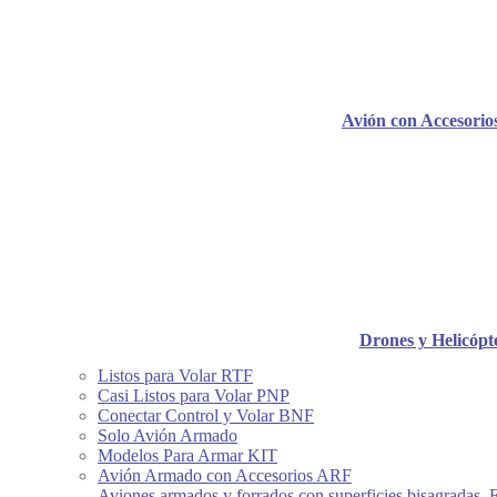
Avión con Accesori
Drones y Helicópt
Listos para Volar RTF
Casi Listos para Volar PNP
Conectar Control y Volar BNF
Solo Avión Armado
Modelos Para Armar KIT
Avión Armado con Accesorios ARF
Aviones armados y forrados con superficies bisagradas, 