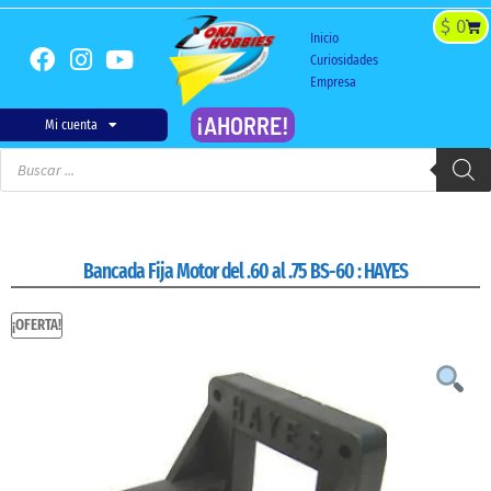
$
0
Inicio
Curiosidades
Empresa
¡AHORRE!
Mi cuenta
Bancada Fija Motor del .60 al .75 BS-60 : HAYES
¡OFERTA!