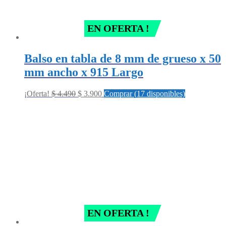
EN OFERTA !
Balso en tabla de 8 mm de grueso x 50
mm ancho x 915 Largo
Original
Current
¡Oferta!
$
4.490
$
3.900
Comprar (17 disponibles)
price
price
was:
is:
$ 4.490.
$ 3.900.
EN OFERTA !