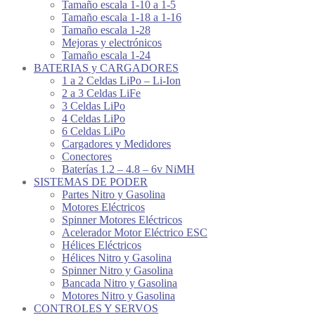
Tamaño escala 1-10 a 1-5
Tamaño escala 1-18 a 1-16
Tamaño escala 1-28
Mejoras y electrónicos
Tamaño escala 1-24
BATERIAS y CARGADORES
1 a 2 Celdas LiPo – Li-Ion
2 a 3 Celdas LiFe
3 Celdas LiPo
4 Celdas LiPo
6 Celdas LiPo
Cargadores y Medidores
Conectores
Baterías 1.2 – 4.8 – 6v NiMH
SISTEMAS DE PODER
Partes Nitro y Gasolina
Motores Eléctricos
Spinner Motores Eléctricos
Acelerador Motor Eléctrico ESC
Hélices Eléctricos
Hélices Nitro y Gasolina
Spinner Nitro y Gasolina
Bancada Nitro y Gasolina
Motores Nitro y Gasolina
CONTROLES Y SERVOS