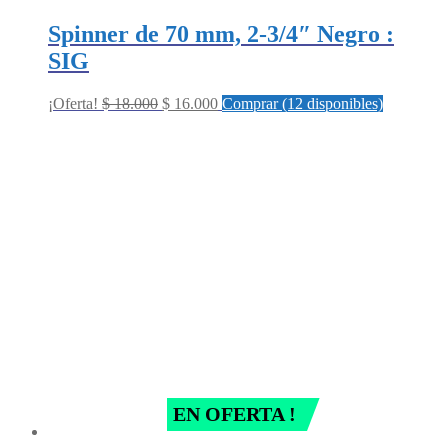
Spinner de 70 mm, 2-3/4″ Negro :
SIG
Original
Current
¡Oferta!
$
18.000
$
16.000
Comprar (12 disponibles)
price
price
was:
is:
$ 18.000.
$ 16.000.
EN OFERTA !