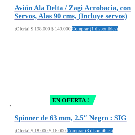
Avión Ala Delta / Zagi Acrobacia, con
Servos, Alas 90 cms, (Incluye servos)
Original
Current
¡Oferta!
$
198.000
$
149.000
Comprar (1 disponibles)
price
price
was:
is:
$ 198.000.
$ 149.000.
EN OFERTA !
Spinner de 63 mm, 2.5″ Negro : SIG
Original
Current
¡Oferta!
$
18.000
$
16.000
Comprar (8 disponibles)