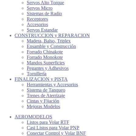
Servos Alto Torque
Servos Micro
Sistemas de Radio
Receptores
Accesorios
Servos Estandar
CONSTRUCCION y REPARACION
Madera, Balso, Triplex
Ensamble y Construcción
Forrado Chinakote
Forrado Monokote
Mandos Superficies
Pegantes y Adhesivos
Tornillería
FINALIZACION y PISTA
Herramientas y Accesorios
Sistema de Tanqueo
Trenes de Aterrizaje
Cintas y Fijación
Mejoras Modelos
AEROMODELOS
Listos para Volar RTF
Casi Listos para Volar PNP
Conectar Control y Volar BNF