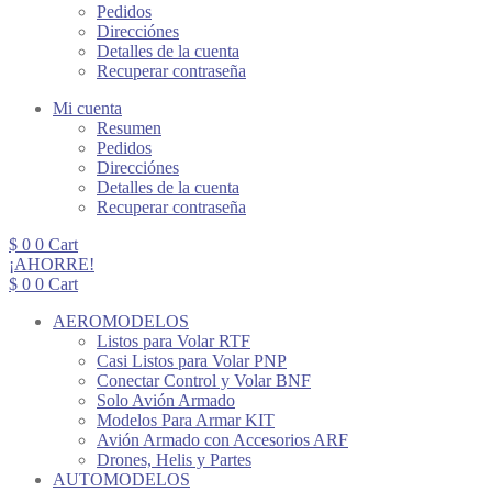
Pedidos
Direcciónes
Detalles de la cuenta
Recuperar contraseña
Mi cuenta
Resumen
Pedidos
Direcciónes
Detalles de la cuenta
Recuperar contraseña
$
0
0
Cart
¡AHORRE!
$
0
0
Cart
AEROMODELOS
Listos para Volar RTF
Casi Listos para Volar PNP
Conectar Control y Volar BNF
Solo Avión Armado
Modelos Para Armar KIT
Avión Armado con Accesorios ARF
Drones, Helis y Partes
AUTOMODELOS