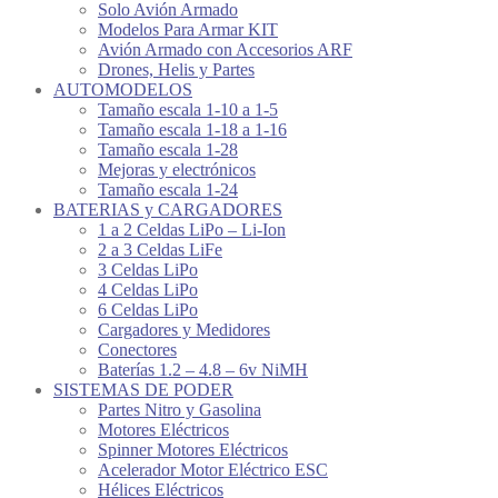
Solo Avión Armado
Modelos Para Armar KIT
Avión Armado con Accesorios ARF
Drones, Helis y Partes
AUTOMODELOS
Tamaño escala 1-10 a 1-5
Tamaño escala 1-18 a 1-16
Tamaño escala 1-28
Mejoras y electrónicos
Tamaño escala 1-24
BATERIAS y CARGADORES
1 a 2 Celdas LiPo – Li-Ion
2 a 3 Celdas LiFe
3 Celdas LiPo
4 Celdas LiPo
6 Celdas LiPo
Cargadores y Medidores
Conectores
Baterías 1.2 – 4.8 – 6v NiMH
SISTEMAS DE PODER
Partes Nitro y Gasolina
Motores Eléctricos
Spinner Motores Eléctricos
Acelerador Motor Eléctrico ESC
Hélices Eléctricos