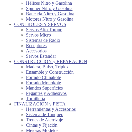
Hélices Nitro y Gasolina
Spinner Nitro y Gasolina
Bancada Nitro y Gasolina
Motores Nitro y Gasolina
CONTROLES Y SERVOS
Servos Alto Torque
Servos Micro
Sistemas de Radio
Receptores
Accesorios
Servos Estandar
CONSTRUCCION y REPARACION
Madera, Balso, Triplex
Ensamble y Construcción
Forrado Chinakote
Forrado Monokote
Mandos Superficies
Pegantes y Adhesivos
Tornillería
FINALIZACION y PISTA
Herramientas y Accesorios
Sistema de Tanqueo
Trenes de Aterrizaje
Cintas y Fijación
Mejoras Modelos