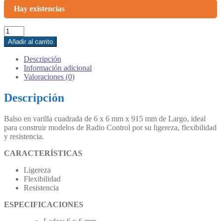
was:
is:
Hay existencias
$ 890.
$ 790.
Balso
en
Añadir al carrito
varilla
cuadrada
Descripción
de
Información adicional
6
Valoraciones (0)
x
6
Descripción
x
915
Balso en varilla cuadrada de 6 x 6 mm x 915 mm de Largo, ideal
mm
para construir modelos de Radio Control por su ligereza, flexibilidad
Largo
y resistencia.
cantidad
CARACTERÍSTICAS
Ligereza
Flexibilidad
Resistencia
ESPECIFICACIONES