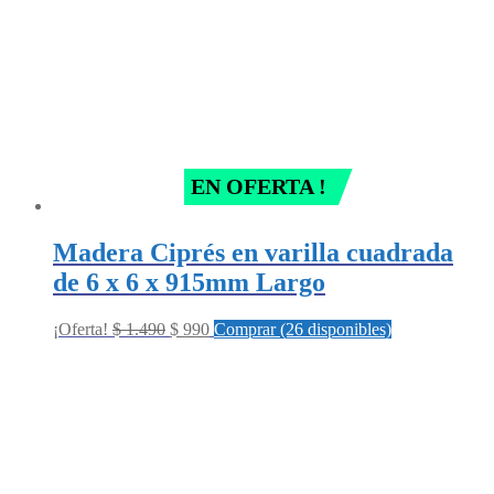
EN OFERTA !
Madera Ciprés en varilla cuadrada
de 6 x 6 x 915mm Largo
Original
Current
¡Oferta!
$
1.490
$
990
Comprar (26 disponibles)
price
price
was:
is:
$ 1.490.
$ 990.