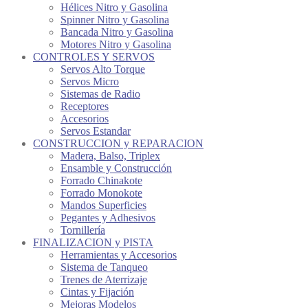
Hélices Nitro y Gasolina
Spinner Nitro y Gasolina
Bancada Nitro y Gasolina
Motores Nitro y Gasolina
CONTROLES Y SERVOS
Servos Alto Torque
Servos Micro
Sistemas de Radio
Receptores
Accesorios
Servos Estandar
CONSTRUCCION y REPARACION
Madera, Balso, Triplex
Ensamble y Construcción
Forrado Chinakote
Forrado Monokote
Mandos Superficies
Pegantes y Adhesivos
Tornillería
FINALIZACION y PISTA
Herramientas y Accesorios
Sistema de Tanqueo
Trenes de Aterrizaje
Cintas y Fijación
Mejoras Modelos