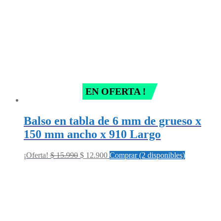
EN OFERTA !
Balso en tabla de 6 mm de grueso x
150 mm ancho x 910 Largo
Original
Current
¡Oferta!
$
15.990
$
12.900
Comprar (2 disponibles)
price
price
was:
is:
$ 15.990.
$ 12.900.