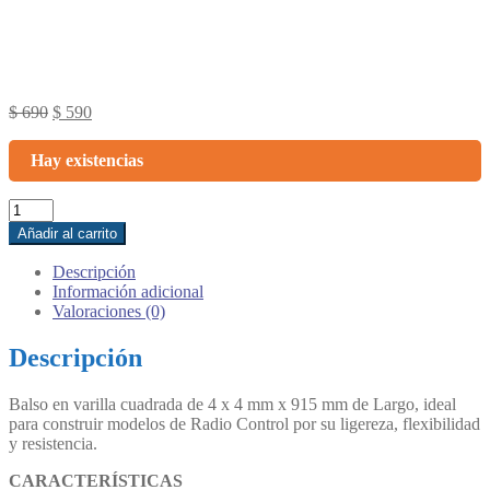
Original
Current
$
690
$
590
price
price
was:
is:
Hay existencias
$ 690.
$ 590.
Balso
en
Añadir al carrito
varilla
cuadrada
Descripción
de
Información adicional
4
Valoraciones (0)
x
4
Descripción
x
915
Balso en varilla cuadrada de 4 x 4 mm x 915 mm de Largo, ideal
mm
para construir modelos de Radio Control por su ligereza, flexibilidad
Largo
y resistencia.
cantidad
CARACTERÍSTICAS