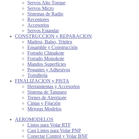
Servos Alto Torque
Servos Micro
Sistemas de Radio
Receptores
Accesorios
Servos Estandar
CONSTRUCCION y REPARACION
Madera, Balso, Triplex
Ensamble y Construcción
Forrado Chinakote
Forrado Monokote
Mandos Superficies
Pegantes y Adhesivos
Tornillería
FINALIZACION y PISTA
Herramientas y Accesorios
Sistema de Tanqueo
Trenes de Aterrizaje
Cintas y Fijación
Mejoras Modelos
AEROMODELOS
Listos para Volar RTF
Casi Listos para Volar PNP
Conectar Control y Volar BNF