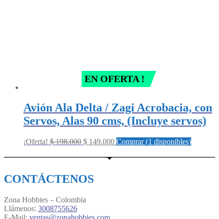
EN OFERTA !
Avión Ala Delta / Zagi Acrobacia, con
Servos, Alas 90 cms, (Incluye servos)
Original
Current
¡Oferta!
$
198.000
$
149.000
Comprar (1 disponibles)
price
price
was:
is:
$ 198.000.
$ 149.000.
CONTÁCTENOS
Zona Hobbies – Colombia
Llámenos:
3008755626
E-Mail:
ventas@zonahobbies.com