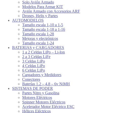
Solo Avión Armado
Modelos Para Armar KIT
Avión Armado con Accesorios ARF
Drones, Helis y Partes
AUTOMODELOS
Tamaño escala 1-10 a 1-5
Tamaño escala 1-18 a 1-16
Tamaño escala 1-28
Mejoras y electrónicos
Tamaño escala 1-24
BATERIAS y CARGADORES
1 a 2 Celdas LiPo – Li-Ion
2 a 3 Celdas LiFe
3 Celdas LiPo
4 Celdas LiPo
6 Celdas LiPo
Cargadores y Medidores
Conectores
Baterías 1.2 – 4.8 – 6v NiMH
SISTEMAS DE PODER
Partes Nitro y Gasolina
Motores Eléctricos
Spinner Motores Eléctricos
Acelerador Motor Eléctrico ESC
Hélices Eléctricos