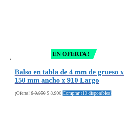
EN OFERTA !
Balso en tabla de 4 mm de grueso x
150 mm ancho x 910 Largo
Original
Current
¡Oferta!
$
9.950
$
8.900
Comprar (10 disponibles)
price
price
was:
is:
$ 9.950.
$ 8.900.