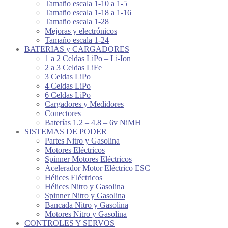
Tamaño escala 1-10 a 1-5
Tamaño escala 1-18 a 1-16
Tamaño escala 1-28
Mejoras y electrónicos
Tamaño escala 1-24
BATERIAS y CARGADORES
1 a 2 Celdas LiPo – Li-Ion
2 a 3 Celdas LiFe
3 Celdas LiPo
4 Celdas LiPo
6 Celdas LiPo
Cargadores y Medidores
Conectores
Baterías 1.2 – 4.8 – 6v NiMH
SISTEMAS DE PODER
Partes Nitro y Gasolina
Motores Eléctricos
Spinner Motores Eléctricos
Acelerador Motor Eléctrico ESC
Hélices Eléctricos
Hélices Nitro y Gasolina
Spinner Nitro y Gasolina
Bancada Nitro y Gasolina
Motores Nitro y Gasolina
CONTROLES Y SERVOS