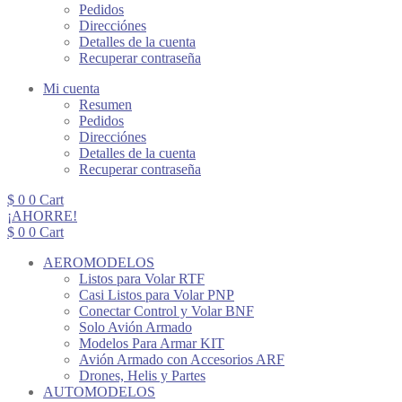
Pedidos
Direcciónes
Detalles de la cuenta
Recuperar contraseña
Mi cuenta
Resumen
Pedidos
Direcciónes
Detalles de la cuenta
Recuperar contraseña
$
0
0
Cart
¡AHORRE!
$
0
0
Cart
AEROMODELOS
Listos para Volar RTF
Casi Listos para Volar PNP
Conectar Control y Volar BNF
Solo Avión Armado
Modelos Para Armar KIT
Avión Armado con Accesorios ARF
Drones, Helis y Partes
AUTOMODELOS