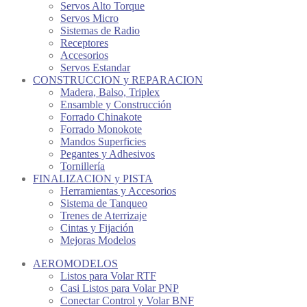
Servos Alto Torque
Servos Micro
Sistemas de Radio
Receptores
Accesorios
Servos Estandar
CONSTRUCCION y REPARACION
Madera, Balso, Triplex
Ensamble y Construcción
Forrado Chinakote
Forrado Monokote
Mandos Superficies
Pegantes y Adhesivos
Tornillería
FINALIZACION y PISTA
Herramientas y Accesorios
Sistema de Tanqueo
Trenes de Aterrizaje
Cintas y Fijación
Mejoras Modelos
AEROMODELOS
Listos para Volar RTF
Casi Listos para Volar PNP
Conectar Control y Volar BNF