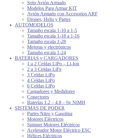
Solo Avión Armado
Modelos Para Armar KIT
Avión Armado con Accesorios ARF
Drones, Helis y Partes
AUTOMODELOS
Tamaño escala 1-10 a 1-5
Tamaño escala 1-18 a 1-16
Tamaño escala 1-28
Mejoras y electrónicos
Tamaño escala 1-24
BATERIAS y CARGADORES
1 a 2 Celdas LiPo – Li-Ion
2 a 3 Celdas LiFe
3 Celdas LiPo
4 Celdas LiPo
6 Celdas LiPo
Cargadores y Medidores
Conectores
Baterías 1.2 – 4.8 – 6v NiMH
SISTEMAS DE PODER
Partes Nitro y Gasolina
Motores Eléctricos
Spinner Motores Eléctricos
Acelerador Motor Eléctrico ESC
Hélices Eléctricos