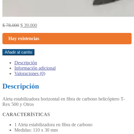
Original
Current
$
78.000
$
39.000
price
price
was:
is:
Hay existencias
$ 78.000.
$ 39.000.
Aleta
Añadir al carrito
estabilizadora
horizontal
Descripción
en
Información adicional
fibra
Valoraciones (0)
de
carbono
Descripción
helicóptero
T-
Aleta estabilizadora horizontal en fibra de carbono helicóptero T-
Rex
Rex 500 y Otros
500
y
CARACTERÍSTICAS
Otros
cantidad
1 Aleta estabilizadora en fibra de carbono
Medidas: 110 x 30 mm