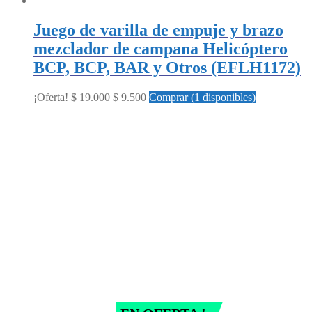
Juego de varilla de empuje y brazo
mezclador de campana Helicóptero
BCP, BCP, BAR y Otros (EFLH1172)
Original
Current
¡Oferta!
$
19.000
$
9.500
Comprar (1 disponibles)
price
price
was:
is:
$ 19.000.
$ 9.500.