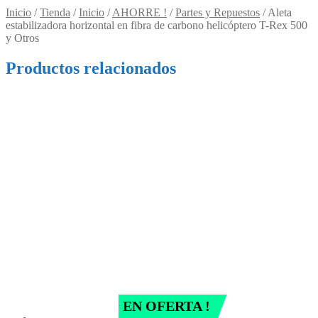
Inicio
/
Tienda
/
Inicio
/
AHORRE !
/
Partes y Repuestos
/
Aleta
estabilizadora horizontal en fibra de carbono helicóptero T-Rex 500
y Otros
Productos relacionados
EN OFERTA !