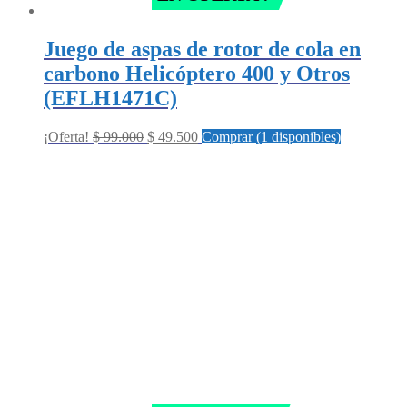
Juego de aspas de rotor de cola en
carbono Helicóptero 400 y Otros
(EFLH1471C)
Original
Current
¡Oferta!
$
99.000
$
49.500
Comprar (1 disponibles)
price
price
was:
is:
$ 99.000.
$ 49.500.