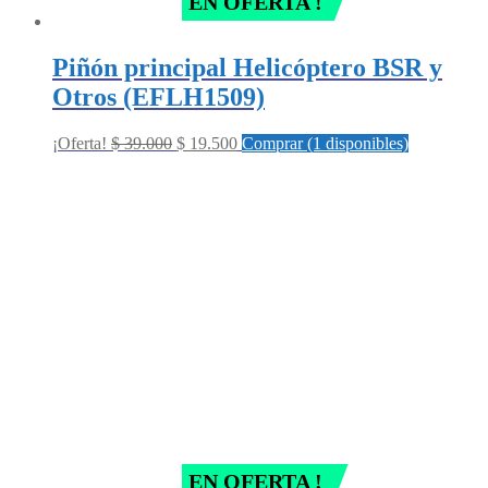
EN OFERTA !
Piñón principal Helicóptero BSR y
Otros (EFLH1509)
Original
Current
¡Oferta!
$
39.000
$
19.500
Comprar (1 disponibles)
price
price
was:
is:
$ 39.000.
$ 19.500.
EN OFERTA !