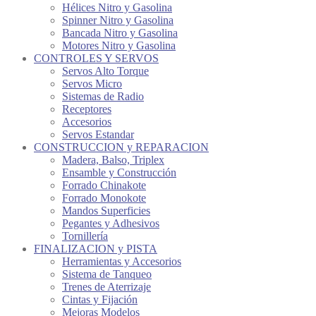
Hélices Nitro y Gasolina
Spinner Nitro y Gasolina
Bancada Nitro y Gasolina
Motores Nitro y Gasolina
CONTROLES Y SERVOS
Servos Alto Torque
Servos Micro
Sistemas de Radio
Receptores
Accesorios
Servos Estandar
CONSTRUCCION y REPARACION
Madera, Balso, Triplex
Ensamble y Construcción
Forrado Chinakote
Forrado Monokote
Mandos Superficies
Pegantes y Adhesivos
Tornillería
FINALIZACION y PISTA
Herramientas y Accesorios
Sistema de Tanqueo
Trenes de Aterrizaje
Cintas y Fijación
Mejoras Modelos