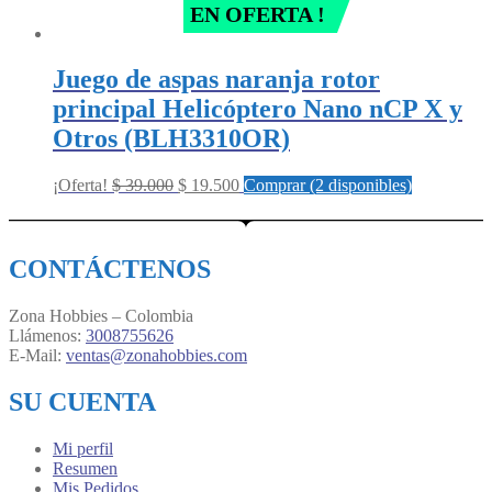
EN OFERTA !
Juego de aspas naranja rotor
principal Helicóptero Nano nCP X y
Otros (BLH3310OR)
Original
Current
¡Oferta!
$
39.000
$
19.500
Comprar (2 disponibles)
price
price
was:
is:
$ 39.000.
$ 19.500.
CONTÁCTENOS
Zona Hobbies – Colombia
Llámenos:
3008755626
E-Mail:
ventas@zonahobbies.com
SU CUENTA
Mi perfil
Resumen
Mis Pedidos