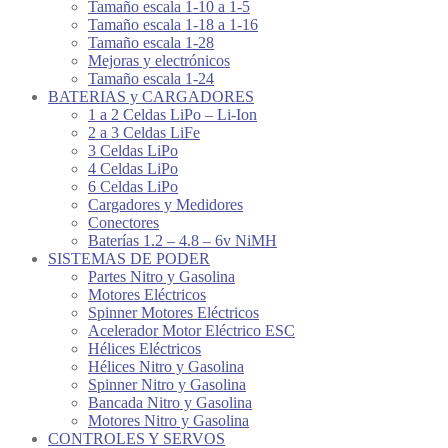
Tamaño escala 1-10 a 1-5
Tamaño escala 1-18 a 1-16
Tamaño escala 1-28
Mejoras y electrónicos
Tamaño escala 1-24
BATERIAS y CARGADORES
1 a 2 Celdas LiPo – Li-Ion
2 a 3 Celdas LiFe
3 Celdas LiPo
4 Celdas LiPo
6 Celdas LiPo
Cargadores y Medidores
Conectores
Baterías 1.2 – 4.8 – 6v NiMH
SISTEMAS DE PODER
Partes Nitro y Gasolina
Motores Eléctricos
Spinner Motores Eléctricos
Acelerador Motor Eléctrico ESC
Hélices Eléctricos
Hélices Nitro y Gasolina
Spinner Nitro y Gasolina
Bancada Nitro y Gasolina
Motores Nitro y Gasolina
CONTROLES Y SERVOS