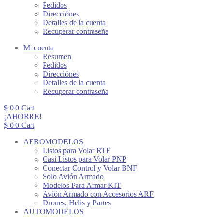
Pedidos
Direcciónes
Detalles de la cuenta
Recuperar contraseña
Mi cuenta
Resumen
Pedidos
Direcciónes
Detalles de la cuenta
Recuperar contraseña
$
0
0
Cart
¡AHORRE!
$
0
0
Cart
AEROMODELOS
Listos para Volar RTF
Casi Listos para Volar PNP
Conectar Control y Volar BNF
Solo Avión Armado
Modelos Para Armar KIT
Avión Armado con Accesorios ARF
Drones, Helis y Partes
AUTOMODELOS