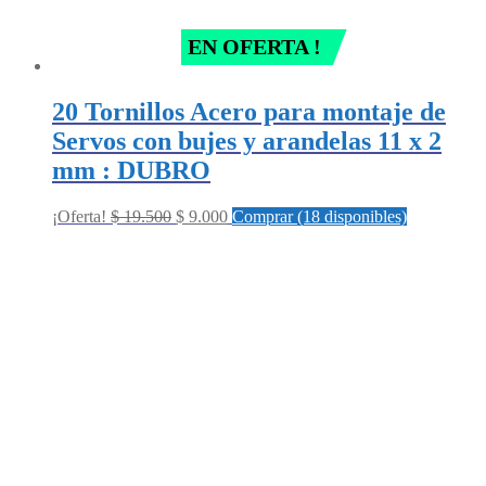
EN OFERTA !
20 Tornillos Acero para montaje de
Servos con bujes y arandelas 11 x 2
mm : DUBRO
Original
Current
¡Oferta!
$
19.500
$
9.000
Comprar (18 disponibles)
price
price
was:
is:
$ 19.500.
$ 9.000.