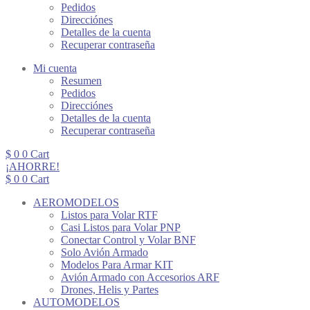
Pedidos
Direcciónes
Detalles de la cuenta
Recuperar contraseña
Mi cuenta
Resumen
Pedidos
Direcciónes
Detalles de la cuenta
Recuperar contraseña
$
0
0
Cart
¡AHORRE!
$
0
0
Cart
AEROMODELOS
Listos para Volar RTF
Casi Listos para Volar PNP
Conectar Control y Volar BNF
Solo Avión Armado
Modelos Para Armar KIT
Avión Armado con Accesorios ARF
Drones, Helis y Partes
AUTOMODELOS