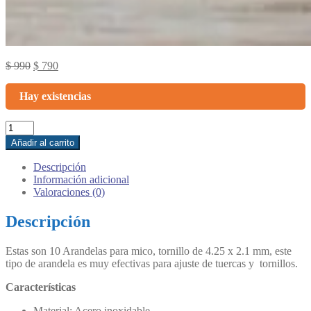
Original
Current
$
990
$
790
price
price
was:
is:
Hay existencias
$ 990.
$ 790.
10
Arandelas
Añadir al carrito
de
4.2
Descripción
x
Información adicional
2.1
Valoraciones (0)
mm
cantidad
Descripción
Estas son 10 Arandelas para mico, tornillo de 4.25 x 2.1 mm, este
tipo de arandela es muy efectivas para ajuste de tuercas y tornillos.
Características
Material: Acero inoxidable