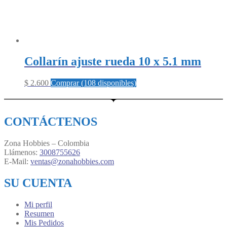
Collarín ajuste rueda 10 x 5.1 mm
$
2.600
Comprar (108 disponibles)
CONTÁCTENOS
Zona Hobbies – Colombia
Llámenos:
3008755626
E-Mail:
ventas@zonahobbies.com
SU CUENTA
Mi perfil
Resumen
Mis Pedidos