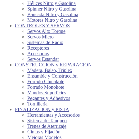
Hélices Nitro y Gasolina
Spinner Nitro y Gasolina
Bancada Nitro y Gasolina
Motores Nitro y Gasolina
CONTROLES Y SERVOS
Servos Alto Torque
Servos Micro
Sistemas de Radio
Receptores
Accesorios
Servos Estandar
CONSTRUCCION y REPARACION
Madera, Balso, Triplex
Ensamble y Construcción
Forrado Chinakote
Forrado Monokote
Mandos Superficies
Pegantes y Adhesivos
Tornillería
FINALIZACION y PISTA
Herramientas y Accesorios
Sistema de Tanqueo
Trenes de Aterrizaje
Cintas y Fijación
Mejoras Modelos