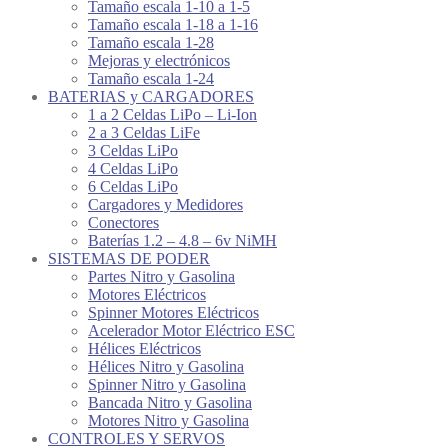
Tamaño escala 1-10 a 1-5
Tamaño escala 1-18 a 1-16
Tamaño escala 1-28
Mejoras y electrónicos
Tamaño escala 1-24
BATERIAS y CARGADORES
1 a 2 Celdas LiPo – Li-Ion
2 a 3 Celdas LiFe
3 Celdas LiPo
4 Celdas LiPo
6 Celdas LiPo
Cargadores y Medidores
Conectores
Baterías 1.2 – 4.8 – 6v NiMH
SISTEMAS DE PODER
Partes Nitro y Gasolina
Motores Eléctricos
Spinner Motores Eléctricos
Acelerador Motor Eléctrico ESC
Hélices Eléctricos
Hélices Nitro y Gasolina
Spinner Nitro y Gasolina
Bancada Nitro y Gasolina
Motores Nitro y Gasolina
CONTROLES Y SERVOS