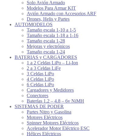
Solo Avión Armado
Modelos Para Armar KIT
Avión Armado con Accesorios ARF
Drones, Helis y Partes
AUTOMODELOS
Tamaño escala 1-10 a 1-5
Tamaño escala 1-18 a 1-16
Tamaño escala 1-28
Mejoras y electrónicos
Tamaño escala 1-24
BATERIAS y CARGADORES
1 a 2 Celdas LiPo – Li-Ion
2 a 3 Celdas LiFe
3 Celdas LiPo
4 Celdas LiPo
6 Celdas LiPo
Cargadores y Medidores
Conectores
Baterías 1.2 – 4.8 – 6v NiMH
SISTEMAS DE PODER
Partes Nitro y Gasolina
Motores Eléctricos
Spinner Motores Eléctricos
Acelerador Motor Eléctrico ESC
Hélices Eléctricos