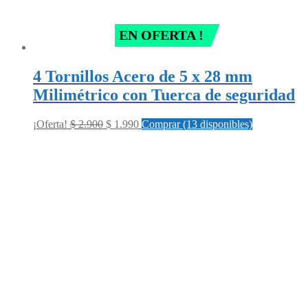
EN OFERTA !
4 Tornillos Acero de 5 x 28 mm
Milimétrico con Tuerca de seguridad
Original
Current
¡Oferta!
$
2.900
$
1.990
Comprar (13 disponibles)
price
price
was:
is:
$ 2.900.
$ 1.990.