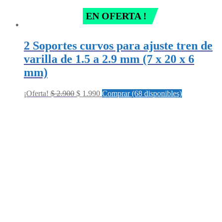
EN OFERTA !
2 Soportes curvos para ajuste tren de
varilla de 1.5 a 2.9 mm (7 x 20 x 6
mm)
Original
Current
¡Oferta!
$
2.900
$
1.990
Comprar (68 disponibles)
price
price
was:
is:
$ 2.900.
$ 1.990.