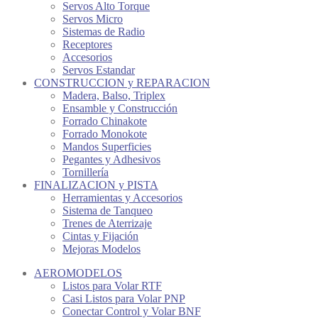
Servos Alto Torque
Servos Micro
Sistemas de Radio
Receptores
Accesorios
Servos Estandar
CONSTRUCCION y REPARACION
Madera, Balso, Triplex
Ensamble y Construcción
Forrado Chinakote
Forrado Monokote
Mandos Superficies
Pegantes y Adhesivos
Tornillería
FINALIZACION y PISTA
Herramientas y Accesorios
Sistema de Tanqueo
Trenes de Aterrizaje
Cintas y Fijación
Mejoras Modelos
AEROMODELOS
Listos para Volar RTF
Casi Listos para Volar PNP
Conectar Control y Volar BNF