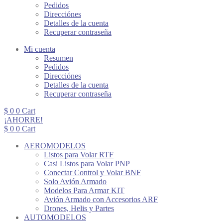
Pedidos
Direcciónes
Detalles de la cuenta
Recuperar contraseña
Mi cuenta
Resumen
Pedidos
Direcciónes
Detalles de la cuenta
Recuperar contraseña
$
0
0
Cart
¡AHORRE!
$
0
0
Cart
AEROMODELOS
Listos para Volar RTF
Casi Listos para Volar PNP
Conectar Control y Volar BNF
Solo Avión Armado
Modelos Para Armar KIT
Avión Armado con Accesorios ARF
Drones, Helis y Partes
AUTOMODELOS