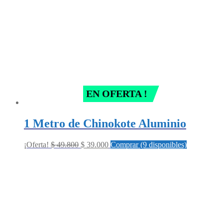
EN OFERTA !
1 Metro de Chinokote Aluminio
Original
Current
¡Oferta!
$
49.800
$
39.000
Comprar (9 disponibles)
price
price
was:
is:
$ 49.800.
$ 39.000.