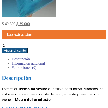
Original
Current
$
49.800
$
39.000
price
price
was:
is:
Hay existencias
$ 49.800.
$ 39.000.
1
Metro
Añadir al carrito
de
Chinokote
Descripción
Azul
Información adicional
Transparente
Valoraciones (0)
cantidad
Descripción
Este es el
Termo Adhesivo
que sirve para forrar Modelos, se
coloca con plancha o pistola de calor, en esta presentación
viene
1 Metro del producto
.