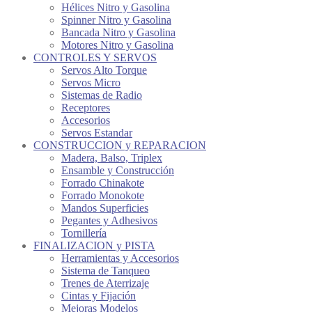
Hélices Nitro y Gasolina
Spinner Nitro y Gasolina
Bancada Nitro y Gasolina
Motores Nitro y Gasolina
CONTROLES Y SERVOS
Servos Alto Torque
Servos Micro
Sistemas de Radio
Receptores
Accesorios
Servos Estandar
CONSTRUCCION y REPARACION
Madera, Balso, Triplex
Ensamble y Construcción
Forrado Chinakote
Forrado Monokote
Mandos Superficies
Pegantes y Adhesivos
Tornillería
FINALIZACION y PISTA
Herramientas y Accesorios
Sistema de Tanqueo
Trenes de Aterrizaje
Cintas y Fijación
Mejoras Modelos