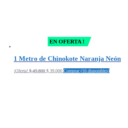
EN OFERTA !
1 Metro de Chinokote Naranja Neón
Original
Current
¡Oferta!
$
49.800
$
39.000
Comprar (16 disponibles)
price
price
was:
is:
$ 49.800.
$ 39.000.