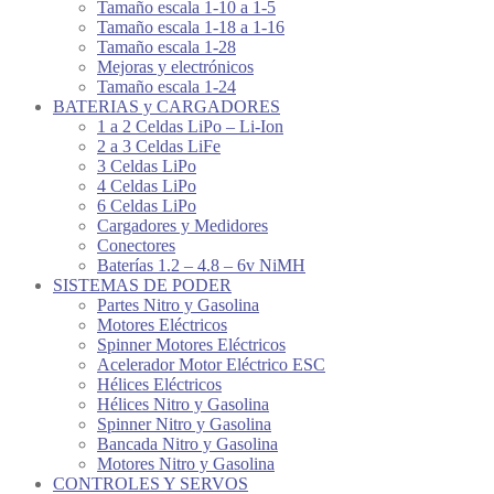
Tamaño escala 1-10 a 1-5
Tamaño escala 1-18 a 1-16
Tamaño escala 1-28
Mejoras y electrónicos
Tamaño escala 1-24
BATERIAS y CARGADORES
1 a 2 Celdas LiPo – Li-Ion
2 a 3 Celdas LiFe
3 Celdas LiPo
4 Celdas LiPo
6 Celdas LiPo
Cargadores y Medidores
Conectores
Baterías 1.2 – 4.8 – 6v NiMH
SISTEMAS DE PODER
Partes Nitro y Gasolina
Motores Eléctricos
Spinner Motores Eléctricos
Acelerador Motor Eléctrico ESC
Hélices Eléctricos
Hélices Nitro y Gasolina
Spinner Nitro y Gasolina
Bancada Nitro y Gasolina
Motores Nitro y Gasolina
CONTROLES Y SERVOS