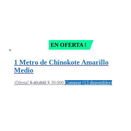
EN OFERTA !
1 Metro de Chinokote Amarillo
Medio
Original
Current
¡Oferta!
$
49.800
$
39.000
Comprar (13 disponibles)
price
price
was:
is:
$ 49.800.
$ 39.000.