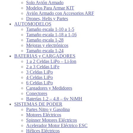
Solo Avión Armado
Modelos Para Armar KIT
Avión Armado con Accesorios ARF
Drones, Helis y Partes
AUTOMODELOS
Tamaño escala 1-10 a 1-5
Tamaño escala 1-18 a 1-16
Tamaño escala 1-28
Mejoras y electrónicos
Tamaño escala 1-24
BATERIAS y CARGADORES
1 a 2 Celdas LiPo – Li-Ion
2 a 3 Celdas LiFe
3 Celdas LiPo
4 Celdas LiPo
6 Celdas LiPo
Cargadores y Medidores
Conectores
Baterías 1.2 – 4.8 – 6v NiMH
SISTEMAS DE PODER
Partes Nitro y Gasolina
Motores Eléctricos
Spinner Motores Eléctricos
Acelerador Motor Eléctrico ESC
Hélices Eléctricos