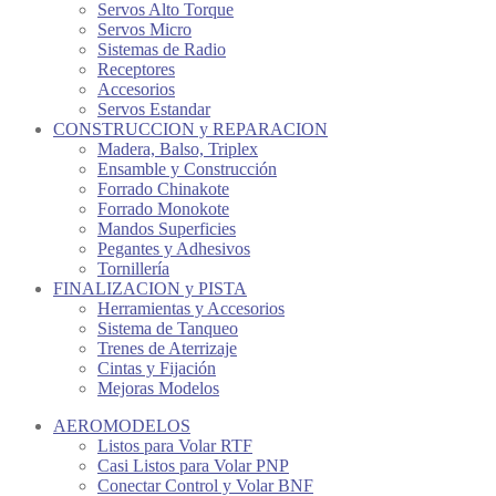
Servos Alto Torque
Servos Micro
Sistemas de Radio
Receptores
Accesorios
Servos Estandar
CONSTRUCCION y REPARACION
Madera, Balso, Triplex
Ensamble y Construcción
Forrado Chinakote
Forrado Monokote
Mandos Superficies
Pegantes y Adhesivos
Tornillería
FINALIZACION y PISTA
Herramientas y Accesorios
Sistema de Tanqueo
Trenes de Aterrizaje
Cintas y Fijación
Mejoras Modelos
AEROMODELOS
Listos para Volar RTF
Casi Listos para Volar PNP
Conectar Control y Volar BNF