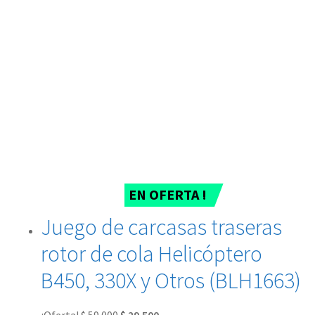
EN OFERTA !
Juego de carcasas traseras
rotor de cola Helicóptero
B450, 330X y Otros (BLH1663)
¡Oferta!
$
59.000
$
29.500