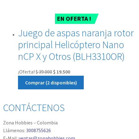
EN OFERTA !
Juego de aspas naranja rotor
principal Helicóptero Nano
nCP X y Otros (BLH3310OR)
¡Oferta!
$
39.000
$
19.500
Comprar (2 disponibles)
CONTÁCTENOS
Zona Hobbies – Colombia
Llámenos:
3008755626
E-Mail:
ventas@zonahobbies.com