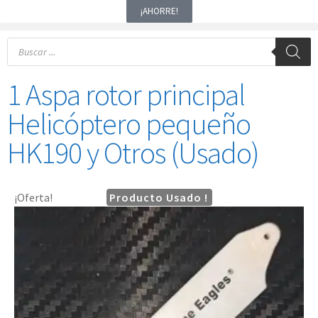
¡AHORRE!
1 Aspa rotor principal
Helicóptero pequeño
HK190 y Otros (Usado)
¡Oferta!
Producto Usado !