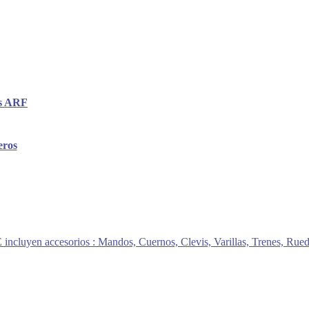
os ARF
eros
E incluyen accesorios : Mandos, Cuernos, Clevis, Varillas, Trenes, Rue