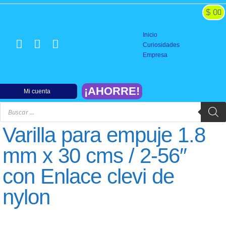
$
0
BATERIAS y CARGADORES
SISTEMAS DE PODER
CONTROLES Y SERVOS
CONSTRUCCION y REPARACION
FINALIZACION y PISTA
Inicio
Curiosidades
Empresa
¡AHORRE!
Mi cuenta
Varilla para empuje 1.8
mm x 30 cms / 2-56″
con Enlace clevi de
nylon