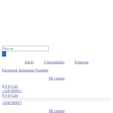
Búsqueda
de
productos
Inicio
Curiosidades
Empresa
Facebook
Instagram
Youtube
Mi cuenta
$
0
0
Cart
¡AHORRE!
$
0
0
Cart
¡AHORRE!
Mi cuenta