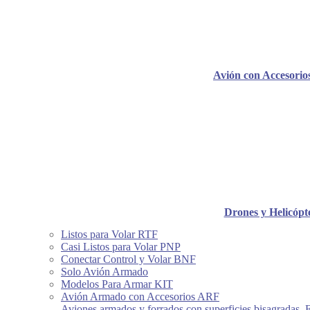
Avión con Accesori
Drones y Helicópt
Listos para Volar RTF
Casi Listos para Volar PNP
Conectar Control y Volar BNF
Solo Avión Armado
Modelos Para Armar KIT
Avión Armado con Accesorios ARF
Aviones armados y forrados con superficies bisagradas, 