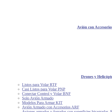
Avión con Accesori
Drones y Helicópt
Listos para Volar RTF
Casi Listos para Volar PNP
Conectar Control y Volar BNF
Solo Avión Armado
Modelos Para Armar KIT
Avión Armado con Accesorios ARF
Aviones armados y forrados con superficies bisagradas, 