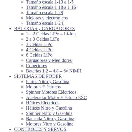
Tamaño escala 1-10 a 1-5
Tamaño escala 1-18 a 1-16
Tamaño escala 1-28
Mejoras y electrónicos
Tamaño escala 1-24
BATERIAS y CARGADORES
1 a 2 Celdas LiPo – Li-Ion
2 a 3 Celdas LiFe
3 Celdas LiPo
4 Celdas LiPo
6 Celdas LiPo
Cargadores y Medidores
Conectores
Baterías 1.2 – 4.8 – 6v NiMH
SISTEMAS DE PODER
Partes Nitro y Gasolina
Motores Eléctricos
Spinner Motores Eléctricos
Acelerador Motor Eléctrico ESC
Hélices Eléctricos
Hélices Nitro y Gasolina
Spinner Nitro y Gasolina
Bancada Nitro y Gasolina
Motores Nitro y Gasolina
CONTROLES Y SERVOS