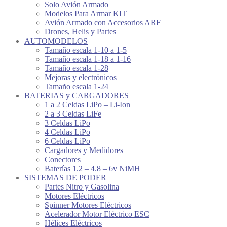
Solo Avión Armado
Modelos Para Armar KIT
Avión Armado con Accesorios ARF
Drones, Helis y Partes
AUTOMODELOS
Tamaño escala 1-10 a 1-5
Tamaño escala 1-18 a 1-16
Tamaño escala 1-28
Mejoras y electrónicos
Tamaño escala 1-24
BATERIAS y CARGADORES
1 a 2 Celdas LiPo – Li-Ion
2 a 3 Celdas LiFe
3 Celdas LiPo
4 Celdas LiPo
6 Celdas LiPo
Cargadores y Medidores
Conectores
Baterías 1.2 – 4.8 – 6v NiMH
SISTEMAS DE PODER
Partes Nitro y Gasolina
Motores Eléctricos
Spinner Motores Eléctricos
Acelerador Motor Eléctrico ESC
Hélices Eléctricos