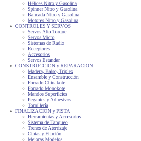
Hélices Nitro y Gasolina
Spinner Nitro y Gasolina
Bancada Nitro y Gasolina
Motores Nitro y Gasolina
CONTROLES Y SERVOS
Servos Alto Torque
Servos Micro
Sistemas de Radio
Receptores
Accesorios
Servos Estandar
CONSTRUCCION y REPARACION
Madera, Balso, Triplex
Ensamble y Construcción
Forrado Chinakote
Forrado Monokote
Mandos Superficies
Pegantes y Adhesivos
Tornillería
FINALIZACION y PISTA
Herramientas y Accesorios
Sistema de Tanqueo
Trenes de Aterrizaje
Cintas y Fijación
Mejoras Modelos