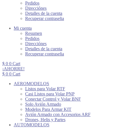
Pedidos
Direcciónes
Detalles de la cuenta
Recuperar contraseña
Mi cuenta
Resumen
Pedidos
Direcciónes
Detalles de la cuenta
Recuperar contraseña
$
0
0
Cart
¡AHORRE!
$
0
0
Cart
AEROMODELOS
Listos para Volar RTF
Casi Listos para Volar PNP
Conectar Control y Volar BNF
Solo Avión Armado
Modelos Para Armar KIT
Avión Armado con Accesorios ARF
Drones, Helis y Partes
AUTOMODELOS