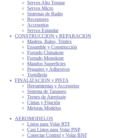
Servos Alto Torque
Servos Micro
Sistemas de Radio
Receptores
Accesorios
Servos Estandar
CONSTRUCCION y REPARACION
Madera, Balso, Triplex
Ensamble y Construcción
Forrado Chinakote
Forrado Monokote
Mandos Superficies
Pegantes y Adhesivos
Tornillería
FINALIZACION y PISTA
Herramientas y Accesorios
Sistema de Tanqueo
Trenes de Aterrizaje
Cintas y Fijación
Mejoras Modelos
AEROMODELOS
Listos para Volar RTF
Casi Listos para Volar PNP
Conectar Control y Volar BNF